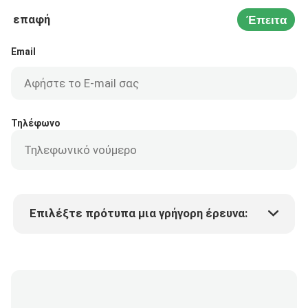
επαφή
Έπειτα
Email
Τηλέφωνο
Επιλέξτε πρότυπα μια γρήγορη έρευνα:
Τιμή προϊόντος
Min.order quantity
Vraag een staal aan
Meer details