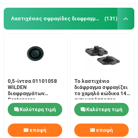
Λαστιχένιες σφραγίδες διαφραγμάτων
(131)
0,5-ίντσα 01101058
Το λαστιχένιο
WILDEN
διάφραγμα σφραγίζει
διαφραγμάτων
το χαμηλό κώδικα 14
Santoprene
αντικατάστασης
λαστιχένια στρόφια
διαφραγμάτων
Καλύτερη τιμή
Καλύτερη τιμή
διαφραγμάτων
διαπερατότητας
διαφραγμάτων μαύρα
αερίου EPDM
λαστιχένια
επαφή
επαφή