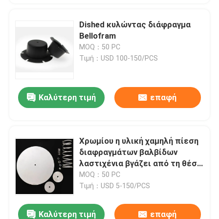
Dished κυλώντας διάφραγμα
Bellofram
MOQ：50 PC
Τιμή：USD 100-150/PCS
Καλύτερη τιμή
επαφή
Χρωμίου η υλική χαμηλή πίεση
διαφραγμάτων βαλβίδων
λαστιχένια βγάζει από τη θέση
που ήταν τις εξαρτήσεις
MOQ：50 PC
Diaphrgams βαλβίδων
Τιμή：USD 5-150/PCS
Καλύτερη τιμή
επαφή