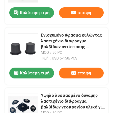
εξαρτήσεων βαλβίδων
Καλύτερη τιμή
επαφή
περιοδεία στο εργοστάσιο
Έλεγχος ποιότητας
Ενισχυμένο ύφασμα κυλώντας
λαστιχένιο διάφραγμα
Ειδήσεις
βαλβίδων αντίστασης
δακρυ'ων διαφραγμάτων
MOQ：50 PC
Τιμή：USD 5-150/PCS
Υποθέσεις
Καλύτερη τιμή
επαφή
Ζητήστε μια προσφορά
Λαστιχένιες σφραγίδες διαφραγμάτων
Υψηλό λυσσασμένο δύναμης
λαστιχένιο διάφραγμα
βαλβίδων νεοπρενίου υλικό για
Λαστιχένιο διάφραγμα βαλβίδων
την περιστροφική βαλβίδα
MOQ：50 PC