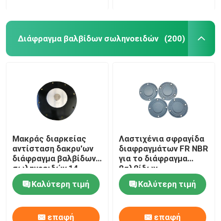
Διάφραγμα βαλβίδων σωληνοειδών
(200)
Μακράς διαρκείας
Λαστιχένια σφραγίδα
αντίσταση δακρυ'ων
διαφραγμάτων FR NBR
διάφραγμα βαλβίδων
για το διάφραγμα
σωληνοειδών 14
βαλβίδων
ίντσας για την
σωληνοειδών
Καλύτερη τιμή
Καλύτερη τιμή
αφαίρεση σκόνης
εξοπλισμού
εγκαταστάσεων
αφαίρεσης σκόνης
παραγωγής ενέργειας
επαφή
επαφή