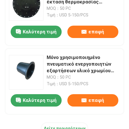
έκταση θερμοκρασίας
διαφραγμάτων ευρεία για τη
MOQ：50 PC
εύκαμπτη μάνικα ανοξείδωτου
βαλβίδα εκρήξεων
Τιμή：USD 5-150/PCS
Καλύτερη τιμή
επαφή
υψηλή υδραυλική μάνικα
Υδραυλική μάνικα χαμηλής πίεσης
Μόνο χρησιμοποιημένο
πνευματικό ενεργοποιητών
Βούλωμα σωλήνων πηλού
εξαρτήσεων υλικό χρωμίου
διαφραγμάτων EPDM FKM
MOQ：50 PC
διαφραγμάτων λαστιχένιο
Τιμή：USD 5-150/PCS
Κυλώντας σφραγίδα διαφραγμάτων
κυλώντας
Καλύτερη τιμή
επαφή
Προϊόντα πολυουρεθανίου
Κεφάλαια ηλεκτροσυστατικού από χαλκό
Δείτε περισσότερων