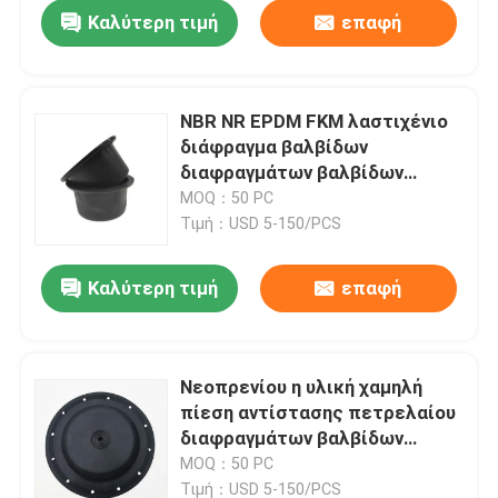
Καλύτερη τιμή
επαφή
NBR NR EPDM FKM λαστιχένιο
διάφραγμα βαλβίδων
διαφραγμάτων βαλβίδων
χρωμίου πνευματικό κομμένο
MOQ：50 PC
Τιμή：USD 5-150/PCS
Καλύτερη τιμή
επαφή
Σπίτι
Νεοπρενίου η υλική χαμηλή
πίεση αντίστασης πετρελαίου
Προϊόντα
διαφραγμάτων βαλβίδων
λαστιχένια βγάζει από τη θέση
MOQ：50 PC
που ήταν το διάφραγμα
Σχετικά με εμάς
Τιμή：USD 5-150/PCS