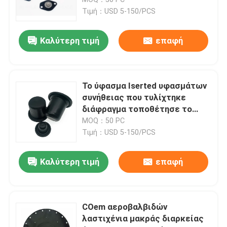
εκρήξεων χαμηλής πίεσης
Τιμή：USD 5-150/PCS
Διάφραγμα βαλβίδων σωληνοειδών
Καλύτερη τιμή
επαφή
Διάφραγμα μετρώντας αντλιών
Το ύφασμα Iserted υφασμάτων
Διάφραγμα βαλβίδων σφυγμού
συνήθειας που τυλίχτηκε
διάφραγμα τοποθέτησε το
λαστιχένιο κυλώντας
MOQ：50 PC
Πνευματικό διάφραγμα βαλβίδων
διαφραγμάτων σε στρώματα
Τιμή：USD 5-150/PCS
σφραγίδων βαλβίδων
Σύνθετο διάφραγμα
λαστιχένιο
Καλύτερη τιμή
επαφή
λαστιχένιος απορροφητής κλονισμού
COem αεροβαλβιδών
λαστιχένια μακράς διαρκείας
Λαστιχένιο στόλισμα φλαντζών