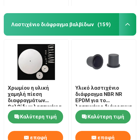
Λαστιχένιο διάφραγμα βαλβίδων
(159)
Χρωμίου η υλική
Υλικό λαστιχένιο
χαμηλή πίεση
διάφραγμα NBR NR
διαφραγμάτων
EPDM για το
βαλβίδων λαστιχένια
λαστιχένιο διάφραγμα
βγάζει από τη θέση
εξαρτήσεων
Καλύτερη τιμή
Καλύτερη τιμή
που ήταν τις
αεροφρένων
εξαρτήσεις
Diaphrgams βαλβίδων
επαφή
επαφή