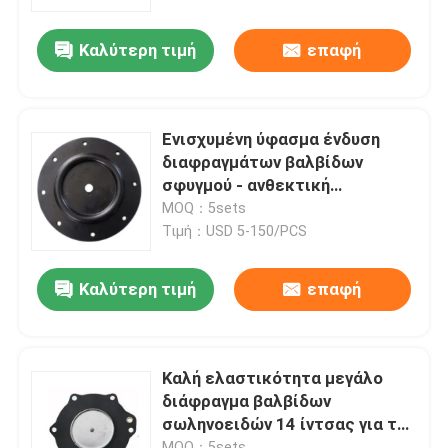
Καλύτερη τιμή
επαφή
περιοδεία στο εργοστάσιο
Έλεγχος ποιότητας
Ενισχυμένη ύφασμα ένδυση
διαφραγμάτων βαλβίδων
Ειδήσεις
σφυγμού - ανθεκτική
λαστιχένια σφραγίδα
MOQ：5sets
διαφραγμάτων βαλβίδων
Τιμή：USD 5-150/PCS
Υποθέσεις
σωληνοειδών
Καλύτερη τιμή
επαφή
Ζητήστε μια προσφορά
Λαστιχένιες σφραγίδες διαφραγμάτων
Καλή ελαστικότητα μεγάλο
διάφραγμα βαλβίδων
σωληνοειδών 14 ίντσας για την
Λαστιχένιο διάφραγμα βαλβίδων
αφαίρεση σκόνης
MOQ：5sets