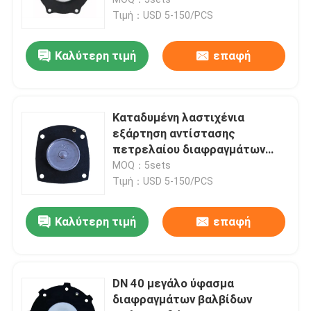
εγκαταστάσεων παραγωγής
Τιμή：USD 5-150/PCS
ενέργειας
Διάφραγμα βαλβίδων σωληνοειδών
Καλύτερη τιμή
επαφή
Διάφραγμα μετρώντας αντλιών
Καταδυμένη λαστιχένια
Διάφραγμα βαλβίδων σφυγμού
εξάρτηση αντίστασης
πετρελαίου διαφραγμάτων
βαλβίδων σφυγμού φίλτρων
MOQ：5sets
Πνευματικό διάφραγμα βαλβίδων
για την καταδυμένη βαλβίδα
Τιμή：USD 5-150/PCS
απαλλαγής
Σύνθετο διάφραγμα
Καλύτερη τιμή
επαφή
λαστιχένιος απορροφητής κλονισμού
DN 40 μεγάλο ύφασμα
διαφραγμάτων βαλβίδων
Λαστιχένιο στόλισμα φλαντζών