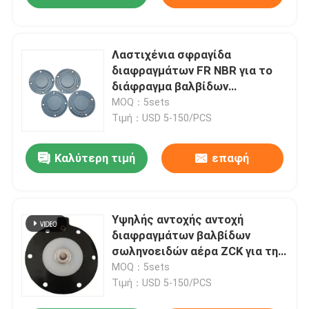
Λαστιχένια σφραγίδα
διαφραγμάτων FR NBR για το
διάφραγμα βαλβίδων
σωληνοειδών εξοπλισμού
MOQ：5sets
αφαίρεσης σκόνης
Τιμή：USD 5-150/PCS
Καλύτερη τιμή
επαφή
Υψηλής αντοχής αντοχή
διαφραγμάτων βαλβίδων
σωληνοειδών αέρα ZCK για τη
on-off βαλβίδα σωληνοειδών
MOQ：5sets
Τιμή：USD 5-150/PCS