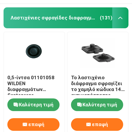
Λαστιχένιες σφραγίδες διαφραγμάτων
(131)
0,5-ίντσα 01101058
Το λαστιχένιο
WILDEN
διάφραγμα σφραγίζει
διαφραγμάτων
το χαμηλό κώδικα 14
Santoprene
αντικατάστασης
λαστιχένια στρόφια
διαφραγμάτων
Καλύτερη τιμή
Καλύτερη τιμή
διαφραγμάτων
διαπερατότητας
διαφραγμάτων μαύρα
αερίου EPDM
λαστιχένια
επαφή
επαφή