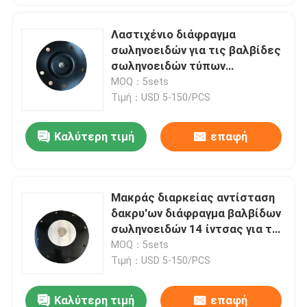
Λαστιχένιο διάφραγμα
σωληνοειδών για τις βαλβίδες
σωληνοειδών τύπων
διαφραγμάτων
MOQ：5sets
Τιμή：USD 5-150/PCS
Καλύτερη τιμή
επαφή
Μακράς διαρκείας αντίσταση
δακρυ'ων διάφραγμα βαλβίδων
σωληνοειδών 14 ίντσας για την
αφαίρεση σκόνης
MOQ：5sets
εγκαταστάσεων παραγωγής
Τιμή：USD 5-150/PCS
ενέργειας
Καλύτερη τιμή
επαφή