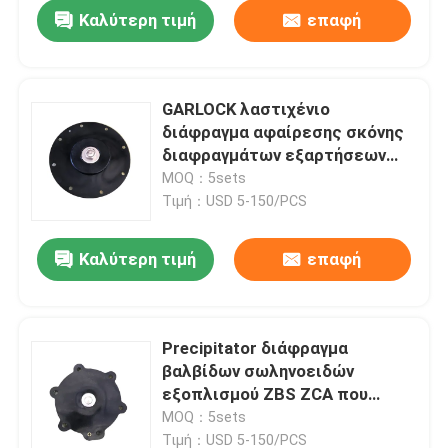
Καλύτερη τιμή
επαφή
GARLOCK λαστιχένιο
διάφραγμα αφαίρεσης σκόνης
διαφραγμάτων εξαρτήσεων
σφραγίδων αντικατάστασης
MOQ：5sets
PTFE
Τιμή：USD 5-150/PCS
Καλύτερη τιμή
επαφή
Σπίτι
Precipitator διάφραγμα
βαλβίδων σωληνοειδών
Προϊόντα
εξοπλισμού ZBS ZCA που
ταιριάζει με τη λαστιχένια
MOQ：5sets
εξάρτηση σφραγίδων
Σχετικά με εμάς
Τιμή：USD 5-150/PCS