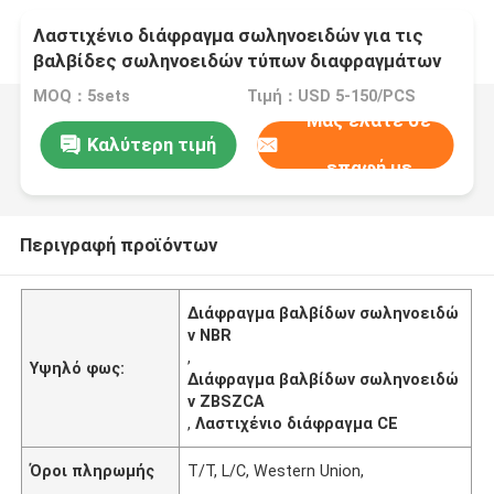
Λαστιχένιο διάφραγμα σωληνοειδών για τις
βαλβίδες σωληνοειδών τύπων διαφραγμάτων
MOQ：5sets
Τιμή：USD 5-150/PCS
Μας ελάτε σε
Καλύτερη τιμή
επαφή με
Περιγραφή προϊόντων
Διάφραγμα βαλβίδων σωληνοειδώ
ν NBR
,
Υψηλό φως:
Διάφραγμα βαλβίδων σωληνοειδώ
ν ZBSZCA
,
Λαστιχένιο διάφραγμα CE
Όροι πληρωμής
T/T, L/C, Western Union,