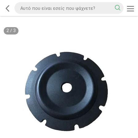
2
/
3