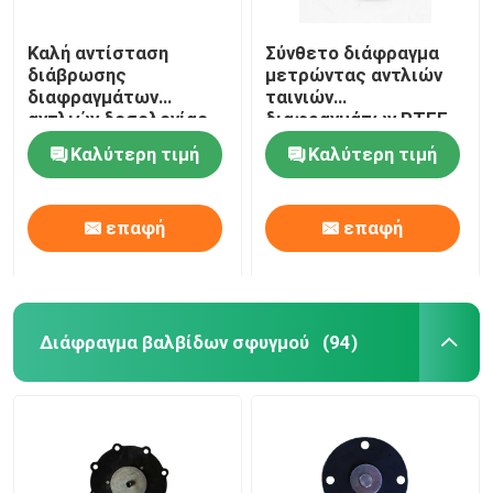
Καλή αντίσταση
Σύνθετο διάφραγμα
διάβρωσης
μετρώντας αντλιών
διαφραγμάτων
ταινιών
αντλιών δοσολογίας
διαφραγμάτων PTFE
ελαστικότητας PTFE
EPDM
Καλύτερη τιμή
Καλύτερη τιμή
EPDM
επαφή
επαφή
Διάφραγμα βαλβίδων σφυγμού
(94)