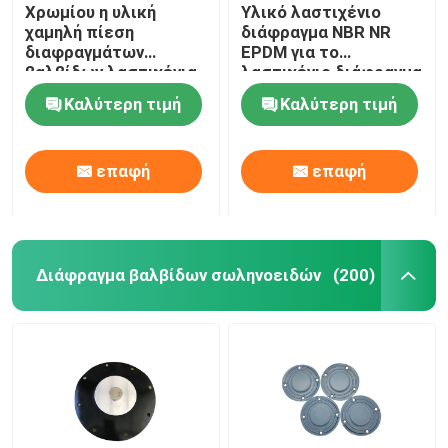
Χρωμίου η υλική
Υλικό λαστιχένιο
χαμηλή πίεση
διάφραγμα NBR NR
διαφραγμάτων
EPDM για το
βαλβίδων λαστιχένια
λαστιχένιο διάφραγμα
βγάζει από τη θέση
εξαρτήσεων
Καλύτερη τιμή
Καλύτερη τιμή
που ήταν τις
αεροφρένων
εξαρτήσεις
Diaphrgams βαλβίδων
επαφή
επαφή
Διάφραγμα βαλβίδων σωληνοειδών
(200)