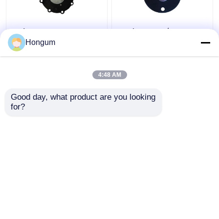
Διάφραγμα για την
Αντίσταση γήρανσης
ηλεκτρομαγνητική
διαφραγμάτων
Hongum
βαλβίδα σφυγμού
βαλβίδων σφυγμού
σειράς DMFZ
φίλτρων χρωμίου FR
4:48 AM
Καλύτερη τιμή
Καλύτερη τιμή
Good day, what product are you looking 
for?
επαφή
επαφή
Δείτε περισσότερων
Αρχική Σελίδα
Περίπου εμείς
επαφή
Desktop Site
Sitemap
Πολιτική μυστικότητας