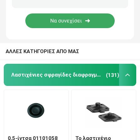
εύκαμπτη μάνικα ανοξείδωτου
υψηλή υδραυλική μάνικα
ΑΛΛΕΣ ΚΑΤΗΓΟΡΙΕΣ ΑΠΟ ΜΑΣ
Υδραυλική μάνικα χαμηλής πίεσης
Βούλωμα σωλήνων πηλού
Λαστιχένιες σφραγίδες διαφραγμάτων
(131)
Κυλώντας σφραγίδα διαφραγμάτων
Προϊόντα πολυουρεθανίου
Κεφάλαια ηλεκτροσυστατικού από χαλκό
0,5-ίντσα 01101058
Το λαστιχένιο