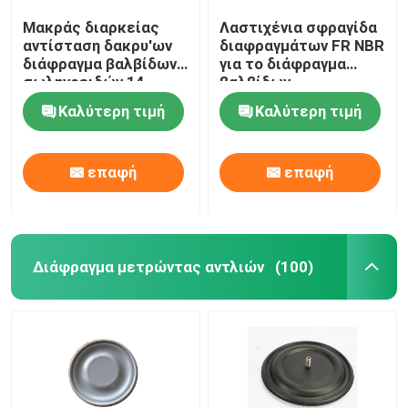
Μακράς διαρκείας
Λαστιχένια σφραγίδα
αντίσταση δακρυ'ων
διαφραγμάτων FR NBR
διάφραγμα βαλβίδων
για το διάφραγμα
σωληνοειδών 14
βαλβίδων
ίντσας για την
σωληνοειδών
Καλύτερη τιμή
Καλύτερη τιμή
αφαίρεση σκόνης
εξοπλισμού
εγκαταστάσεων
αφαίρεσης σκόνης
παραγωγής ενέργειας
επαφή
επαφή
Διάφραγμα μετρώντας αντλιών
(100)