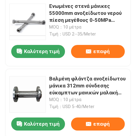
Ενωμένες στενά μάνικες
55000mm ανοξείδωτου νερού
πίεση μεγέθους 0-50MPa
Cusomized
MOQ：10 μέτρα
Τιμή：USD 2--35/Meter
Καλύτερη τιμή
επαφή
Βαλμένη φλάντζα ανοξείδωτου
μάνικα 312mm σύνδεσης
εύκαμπτων μανικών μαλακή
πάχος
MOQ：10 μέτρα
Τιμή：USD 5-40/Meter
Καλύτερη τιμή
επαφή