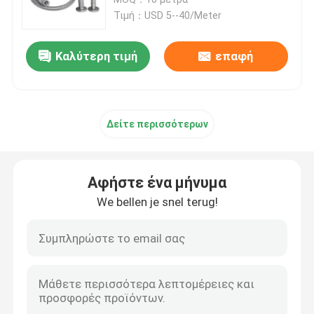
Τιμή：USD 5--40/Meter
Διάφραγμα βαλβίδων σωληνοειδών
Καλύτερη τιμή
επαφή
Διάφραγμα μετρώντας αντλιών
Δείτε περισσότερων
Διάφραγμα βαλβίδων σφυγμού
Πνευματικό διάφραγμα βαλβίδων
Αφήστε ένα μήνυμα
We bellen je snel terug!
Σύνθετο διάφραγμα
λαστιχένιος απορροφητής κλονισμού
Λαστιχένιο στόλισμα φλαντζών