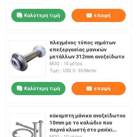
Καλύτερη τιμή
επαφή
περιοδεία στο εργοστάσιο
Έλεγχος ποιότητας
πλεγμένος τύπος νημάτων
επεξεργασίας μανικών
Ειδήσεις
μετάλλων 312mm ανοξείδωτο
MOQ：10 μέτρα
Τιμή：USD 3--35/Meter
Υποθέσεις
Καλύτερη τιμή
επαφή
Ζητήστε μια προσφορά
Λαστιχένιες σφραγίδες διαφραγμάτων
εύκαμπτη μάνικα ανοξείδωτου
10mm με το καλώδιο που
περνά κλωστή στο μανίκι
Λαστιχένιο διάφραγμα βαλβίδων
προστασίας
MOQ：10 μέτρα