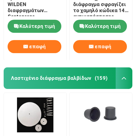
WILDEN
διάφραγμα σφραγίζει
διαφραγμάτων
το χαμηλό κώδικα 14
Βιομηχανική βαλβίδα παλμού
Santoprene
αντικατάστασης
λαστιχένια στρόφια
διαφραγμάτων
Καλύτερη τιμή
Καλύτερη τιμή
διαφραγμάτων
διαπερατότητας
διαφραγμάτων μαύρα
αερίου EPDM
λαστιχένια
επαφή
επαφή
Λαστιχένιο διάφραγμα βαλβίδων
(159)