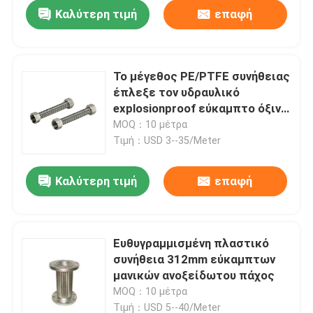
Καλύτερη τιμή
επαφή
Το μέγεθος PE/PTFE συνήθειας
έπλεξε τον υδραυλικό
explosionproof εύκαμπτο όξινο
αλκαλικό ανθεκτικό σωλήνα
MOQ：10 μέτρα
πλέγματος μανικών
Τιμή：USD 3--35/Meter
Καλύτερη τιμή
επαφή
Σπίτι
Ευθυγραμμισμένη πλαστικό
συνήθεια 312mm εύκαμπτων
Προϊόντα
μανικών ανοξείδωτου πάχος
MOQ：10 μέτρα
Σχετικά με εμάς
Τιμή：USD 5--40/Meter