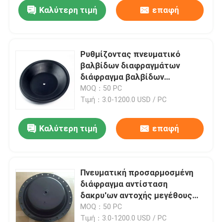
Καλύτερη τιμή
επαφή
Ρυθμίζοντας πνευματικό
βαλβίδων διαφραγμάτων
διάφραγμα βαλβίδων
καθισμάτων μανικιών διπλό
MOQ：50 PC
Τιμή：3.0-1200.0 USD / PC
Καλύτερη τιμή
επαφή
Σπίτι
Πνευματική προσαρμοσμένη
διάφραγμα αντίσταση
Προϊόντα
δακρυ'ων αντοχής μεγέθους
βαλβίδων ελέγχου
MOQ：50 PC
Σχετικά με εμάς
Τιμή：3.0-1200.0 USD / PC