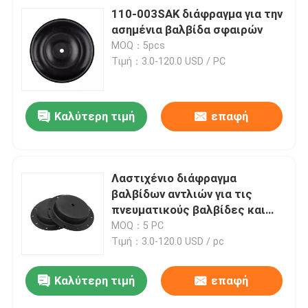
110-003SAK διάφραγμα για την
ασημένια βαλβίδα σφαιρών
MOQ：5pcs
Τιμή：3.0-120.0 USD / PC
Καλύτερη τιμή
επαφή
Λαστιχένιο διάφραγμα
βαλβίδων αντλιών για τις
πνευματικούς βαλβίδες και
τους κυλίνδρους
MOQ：5 PC
Τιμή：3.0-120.0 USD / pc
Καλύτερη τιμή
επαφή