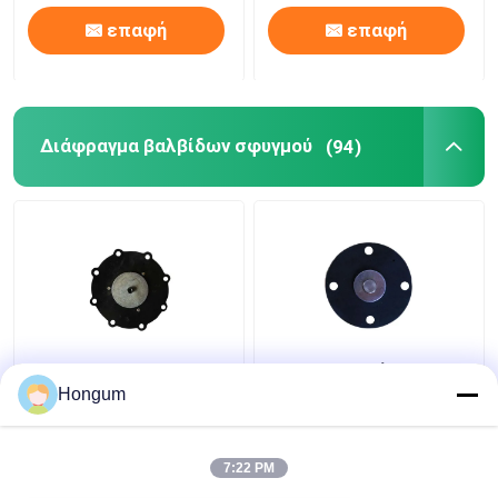
επαφή
επαφή
Διάφραγμα βαλβίδων σφυγμού
(94)
Διάφραγμα για την
Αντίσταση γήρανσης
ηλεκτρομαγνητική
διαφραγμάτων
Hongum
βαλβίδα σφυγμού
βαλβίδων σφυγμού
σειράς DMFZ
φίλτρων χρωμίου FR
7:22 PM
Καλύτερη τιμή
Καλύτερη τιμή