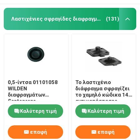
Λαστιχένιες σφραγίδες διαφραγμάτων
(131)
0,5-ίντσα 01101058
Το λαστιχένιο
WILDEN
διάφραγμα σφραγίζει
διαφραγμάτων
το χαμηλό κώδικα 14
Santoprene
αντικατάστασης
λαστιχένια στρόφια
διαφραγμάτων
Καλύτερη τιμή
Καλύτερη τιμή
διαφραγμάτων
διαπερατότητας
διαφραγμάτων μαύρα
αερίου EPDM
λαστιχένια
επαφή
επαφή