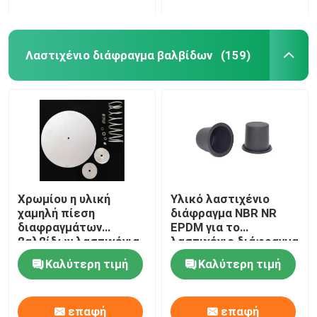
Λαστιχένιο διάφραγμα βαλβίδων
(159)
Χρωμίου η υλική
Υλικό λαστιχένιο
χαμηλή πίεση
διάφραγμα NBR NR
διαφραγμάτων
EPDM για το
βαλβίδων λαστιχένια
λαστιχένιο διάφραγμα
βγάζει από τη θέση
εξαρτήσεων
Καλύτερη τιμή
Καλύτερη τιμή
που ήταν τις
αεροφρένων
εξαρτήσεις
Diaphrgams βαλβίδων
επαφή
επαφή