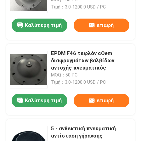
βαλβίδων συνδετήρων
Τιμή：3.0-1200.0 USD / PC
υφασμάτων
Διάφραγμα βαλβίδων σωληνοειδών
Καλύτερη τιμή
επαφή
Διάφραγμα μετρώντας αντλιών
EPDM F46 τεφλόν cOem
Διάφραγμα βαλβίδων σφυγμού
διαφραγμάτων βαλβίδων
αντοχής πνευματικός
MOQ：50 PC
Πνευματικό διάφραγμα βαλβίδων
Τιμή：3.0-1200.0 USD / PC
Σύνθετο διάφραγμα
Καλύτερη τιμή
επαφή
λαστιχένιος απορροφητής κλονισμού
5 - ανθεκτική πνευματική
αντίσταση γήρανσης
Λαστιχένιο στόλισμα φλαντζών