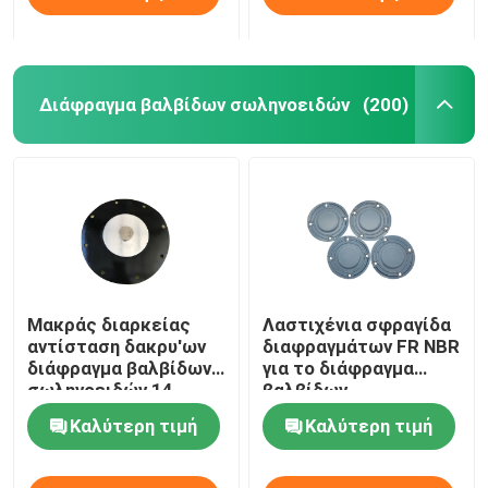
Διάφραγμα βαλβίδων σωληνοειδών
(200)
Μακράς διαρκείας
Λαστιχένια σφραγίδα
αντίσταση δακρυ'ων
διαφραγμάτων FR NBR
διάφραγμα βαλβίδων
για το διάφραγμα
σωληνοειδών 14
βαλβίδων
ίντσας για την
σωληνοειδών
Καλύτερη τιμή
Καλύτερη τιμή
αφαίρεση σκόνης
εξοπλισμού
εγκαταστάσεων
αφαίρεσης σκόνης
παραγωγής ενέργειας