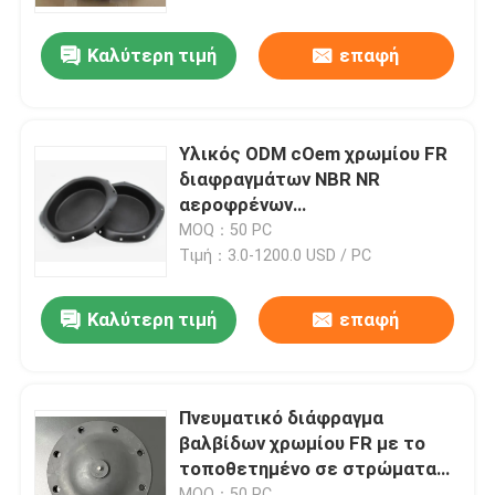
Καλύτερη τιμή
επαφή
περιοδεία στο εργοστάσιο
Έλεγχος ποιότητας
Υλικός ODM cOem χρωμίου FR
διαφραγμάτων NBR NR
Ειδήσεις
αεροφρένων
συναρμολογήσεων βαλβίδων
MOQ：50 PC
σφυγμού λαστιχένιο
Τιμή：3.0-1200.0 USD / PC
Υποθέσεις
Καλύτερη τιμή
επαφή
Ζητήστε μια προσφορά
Λαστιχένιες σφραγίδες διαφραγμάτων
Πνευματικό διάφραγμα
βαλβίδων χρωμίου FR με το
τοποθετημένο σε στρώματα
Λαστιχένιο διάφραγμα βαλβίδων
λάστιχο διάφραγμα qby-K40
MOQ：50 PC