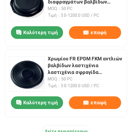
διαφραγμάτων βαλβίδων
πετρελαίου 1500mm
MOQ：50 PC
εύκαμπτη μάνικα ανοξείδωτου
Τιμή：3.0-1200.0 USD / PC
Καλύτερη τιμή
επαφή
υψηλή υδραυλική μάνικα
Υδραυλική μάνικα χαμηλής πίεσης
Χρωμίου FR EPDM FKM αντλιών
βαλβίδων λαστιχένια
Βούλωμα σωλήνων πηλού
λαστιχένια σφραγίδα
εξαρτήσεων βαλβίδων
MOQ：50 PC
διαφραγμάτων πνευματική
Τιμή：3.0-1200.0 USD / PC
Κυλώντας σφραγίδα διαφραγμάτων
Καλύτερη τιμή
επαφή
Προϊόντα πολυουρεθανίου
Κεφάλαια ηλεκτροσυστατικού από χαλκό
Δείτε περισσότερων