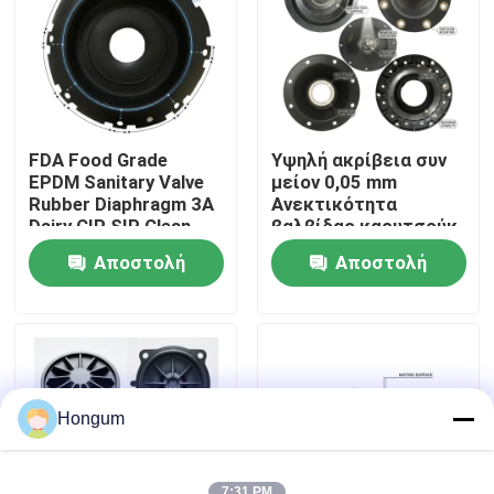
περιοδεία στο εργοστάσιο
Έλεγχος ποιότητας
FDA Food Grade
Υψηλή ακρίβεια συν
EPDM Sanitary Valve
μείον 0,05 mm
Ειδήσεις
Rubber Diaphragm 3A
Ανεκτικότητα
Dairy CIP SIP Clean
βαλβίδας καουτσούκ
Steam Compatible
διάφραγμα
Αποστολή
Αποστολή
μετρούμενο με
Υποθέσεις
λέιζερ ένεση
ερώτησης
ερώτησης
Ζητήστε μια προσφορά
Λαστιχένιες σφραγίδες διαφραγμάτων
Hongum
Λαστιχένιο διάφραγμα βαλβίδων
7:31 PM