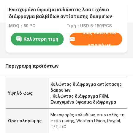
Ενισχυμένο ύφασμα κυλώντας λαστιχένιο
διάφραγμα βαλβίδων αντίστασης δακρυ'ων
διαφραγμάτων
MOQ：50 PC
Τιμή：USD 5-150/PCS
Μας ελάτε σε
Καλύτερη τιμή
επαφή με
Περιγραφή προϊόντων
Κυλώντας διάφραγμα αντίστασης
δακρυ'ων
Υψηλό φως:
,
Κυλώντας διάφραγμα FKM
,
Ενισχυμένο ύφασμα διάφραγμα
Μεταφορές καλωδίων, επιστολές τη
Όροι πληρωμής
ς πίστωσης, Western Union, Paypal,
T/T, L/C