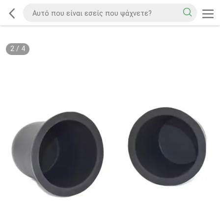
2
/
4