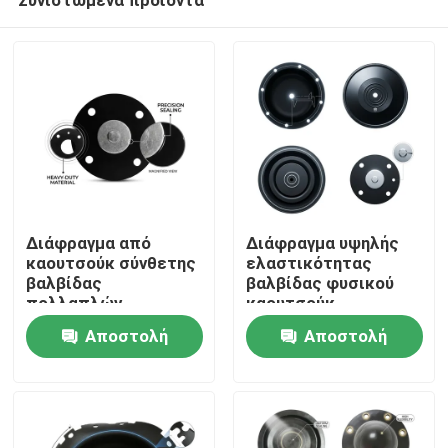
Διάφραγμα από
Διάφραγμα υψηλής
καουτσούκ σύνθετης
ελαστικότητας
βαλβίδας
βαλβίδας φυσικού
πολλαπλών
καουτσούκ
Σπίτι
στρώσεων EPDM
σκληρυμένο με θείο
Αποστολή
Αποστολή
PTFE
55 Shore A Pneumatic
Πολυστρωματικό
Actuator OEM
ερώτησης
ερώτησης
Προϊόντα
χημικό φράγμα
διπλής σκληρότητας
Σχετικά με εμάς