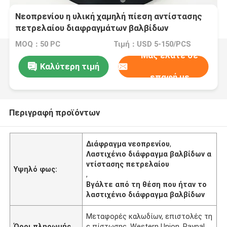
Νεοπρενίου η υλική χαμηλή πίεση αντίστασης
πετρελαίου διαφραγμάτων βαλβίδων
λαστιχένια βγάζει από τη θέση που ήταν το
MOQ：50 PC
Τιμή：USD 5-150/PCS
διάφραγμα εξαρτήσεων βαλβίδων
Μας ελάτε σε
Καλύτερη τιμή
επαφή με
Περιγραφή προϊόντων
Διάφραγμα νεοπρενίου
,
Λαστιχένιο διάφραγμα βαλβίδων α
ντίστασης πετρελαίου
Υψηλό φως:
,
Βγάλτε από τη θέση που ήταν το
λαστιχένιο διάφραγμα βαλβίδων
Μεταφορές καλωδίων, επιστολές τη
Όροι πληρωμής
ς πίστωσης, Western Union, Paypal,