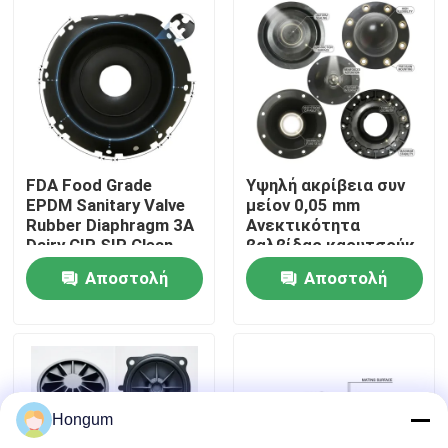
περιοδεία στο εργοστάσιο
Έλεγχος ποιότητας
Ειδήσεις
FDA Food Grade
Υψηλή ακρίβεια συν
EPDM Sanitary Valve
μείον 0,05 mm
Rubber Diaphragm 3A
Ανεκτικότητα
Dairy CIP SIP Clean
βαλβίδας καουτσούκ
Υποθέσεις
Steam Compatible
διάφραγμα
Αποστολή
Αποστολή
μετρούμενο με
λέιζερ ένεση
Ζητήστε μια προσφορά
ερώτησης
ερώτησης
Λαστιχένιες σφραγίδες διαφραγμάτων
Hongum
Λαστιχένιο διάφραγμα βαλβίδων