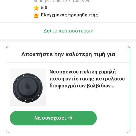
Shanghai China 201105 ,Κίνα
5.0
Ελεγχμένος προμηθευτής
Δείτε περισσότερων
Αποκτήστε την καλύτερη τιμή για
Νεοπρενίου η υλική χαμηλή
πίεση αντίστασης πετρελαίου
διαφραγμάτων βαλβίδων
λαστιχένια βγάζει από τη θέση
που ήταν το διάφραγμα
εξαρτήσεων βαλβίδων
Να συνεχίσει