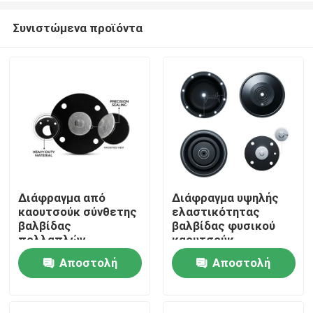
Συνιστώμενα προϊόντα
Διάφραγμα από
Διάφραγμα υψηλής
καουτσούκ σύνθετης
ελαστικότητας
Σπίτι
βαλβίδας
βαλβίδας φυσικού
πολλαπλών
καουτσούκ
στρώσεων EPDM
σκληρυμένο με θείο
Αποστολή
Αποστολή
Προϊόντα
PTFE
55 Shore A Pneumatic
Πολυστρωματικό
Actuator OEM
ερώτησης
ερώτησης
χημικό φράγμα
Σχετικά με εμάς
διπλής σκληρότητας