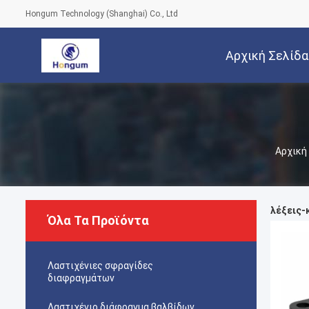
Hongum Technology (Shanghai) Co., Ltd
Αρχική Σελίδα
Αρχική
λέξεις-
Όλα Τα Προϊόντα
Λαστιχένιες σφραγίδες
διαφραγμάτων
Λαστιχένιο διάφραγμα βαλβίδων