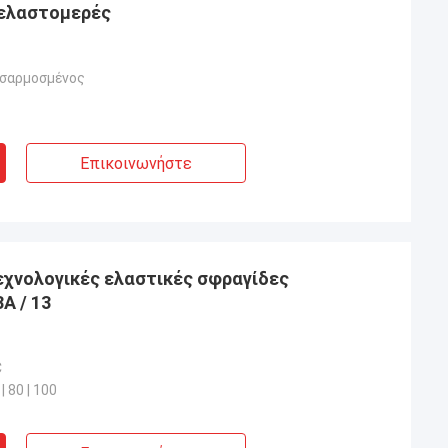
 ελαστομερές
οσαρμοσμένος
Επικοινωνήστε
εχνολογικές ελαστικές σφραγίδες
κός 3A / 13
C
 | 80 | 100