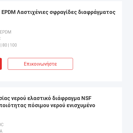
/ EPDM
C
 | 80 | 100
Επικοινωνήστε
ίας νερού ελαστικό διάφραγμα NSF
οιότητας πόσιμου νερού ενισχυμένο
0C
 A