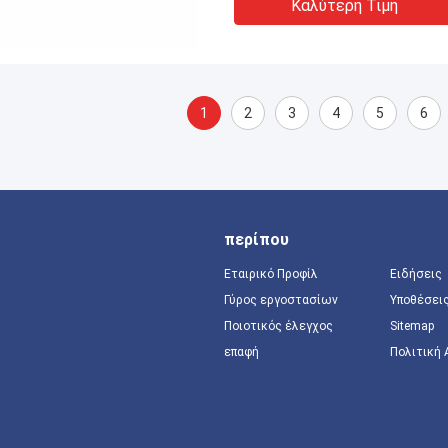
Καλύτερη Τιμή
1
2
3
4
5
6
περίπου
Εταιρικό Προφίλ
Ειδήσεις
Γύρος εργοστασίων
Υποθέσει
Ποιοτικός έλεγχος
Sitemap
επαφή
Πολιτική