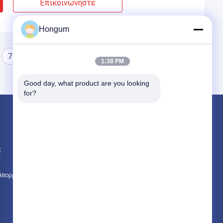
Επικοινωνήστε
Hongum
7
8
1:38 PM
Good day, what product are you looking 
for?
Προϊόντα
Λαστιχένιες σφραγίδες διαφραγμάτων
ς
Λαστιχένιο διάφραγμα βαλβίδων
Διάφραγμα βαλβίδων σωληνοειδών
 Απορρήτου
Όλες οι κατηγορίες