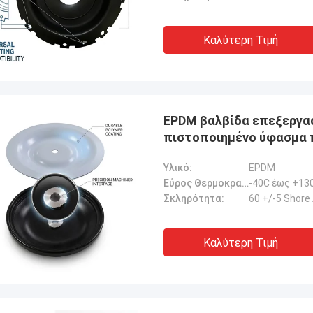
αποδώσει μηδενικές
ίες.διασφάλιση αδιάλειπτης
Καλύτερη Τιμή
ργίας των γερανούχων λιμένων
συστήματα προώθησης σκαφών και
ισμός μεταφοράς ΥΦΑ.
EPDM βαλβίδα επεξεργασ
πιστοποιημένο ύφασμα π
Υλικό:
EPDM
Εύρος Θερμοκρασίας:
-40C έως +13
Σκληρότητα:
60 +/-5 Shore
Καλύτερη Τιμή