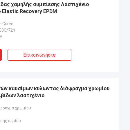
ίδας χαμηλής συμπίεσης Λαστιχένιο
 Elastic Recovery EPDM
e Cured
00C/72h
 A
Επικοινωνήστε
ών καυσίμων κυλώντας διάφραγμα χρωμίου
βίδων λαστιχένιο
φραγμα χρωμίου
εσης αερίου