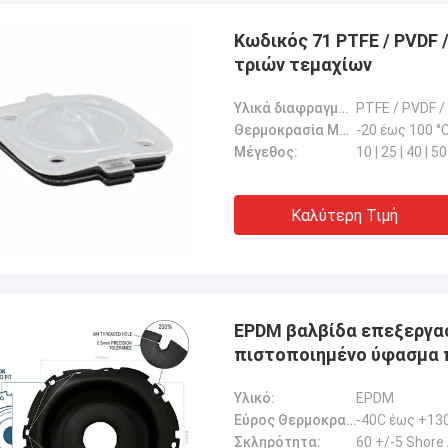
Κωδικός 71 PTFE / PVDF / EPDM Λαστιχένιες σφραγίδες διαφράγματος
τριών τεμαχίων
Υλικά διαφραγμάτων:
PTFE / PVDF 
Θερμοκρασία MEDIA:
-20 έως 100 °
Μέγεθος:
10 | 25 | 40 | 50
Καλύτερη Τιμή
EPDM βαλβίδα επεξεργασ
πιστοποιημένο ύφασμα π
Linda.M
Υλικό:
EPDM
τε που συνεργάστηκαν με την
Εύρος Θερμοκρασίας:
-40C έως +13
 το 2020, τα λάστιχα
Σκληρότητα:
60 +/-5 Shore
γματά τους και οι αποσβεστήρες