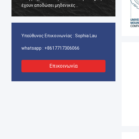
έχουν αποδώσει μηδενικές
έχουν 
αποτυχίες.διασφάλιση αδιάλειπτης
αποτυχ
λειτουργίας των γερανούχων λιμένων
λειτου
μας, συστήματα προώθησης σκαφών και
μας, 
εξοπλισμός μεταφοράς ΥΦΑ.
εξοπλ
Υπεύθυνος Επικοινωνίας :
Sophia Lau
whatsapp :
+8617717306066
Επικοινωνία