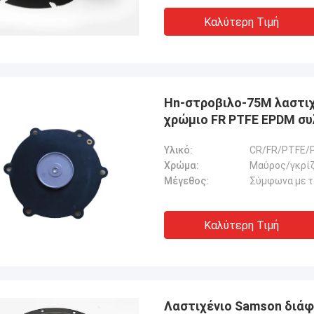
Καλύτερη Τιμή
Hn-στροβιλο-75M λαστιχ
χρώμιο FR PTFE EPDM σ
Υλικό:
CR/FR/PTFE/
Χρώμα:
Μαύρος/γκρί
Μέγεθος:
Σύμφωνα με τ
Καλύτερη Τιμή
Λαστιχένιο Samson διάφ