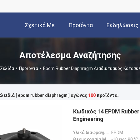
Σχετικά Με
Προϊόντα
Εκδηλώσεις
Εμάς
Αποτέλεσμα Αναζήτησης
 Σελίδα
/
Προϊόντα
/
Epdm Rubber Diaphragm Διαδικτυακός Κατασκ
κλειδιά [ epdm rubber diaphragm ] αγώνας
100
προϊόντα.
Κωδικός 14 EPDM Rubber Diaphragm Chemical Industry Environmental
Engineering
Υλικά διαφραγμάτων:
EPDM
Θερμοκρασία MEDIA:
-10 έως 90 °C