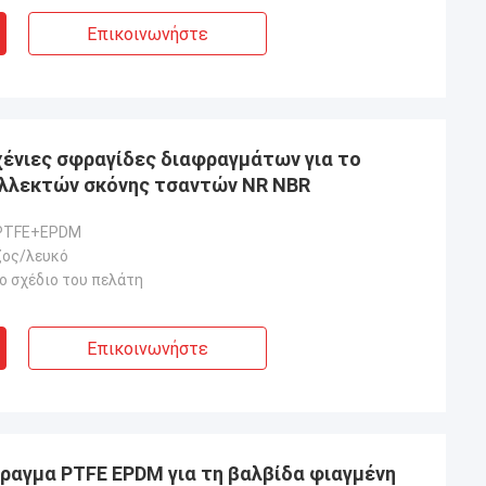
Επικοινωνήστε
ένιες σφραγίδες διαφραγμάτων για το
υλλεκτών σκόνης τσαντών NR NBR
PTFE+EPDM
ζος/λευκό
ο σχέδιο του πελάτη
Επικοινωνήστε
ραγμα PTFE EPDM για τη βαλβίδα φιαγμένη