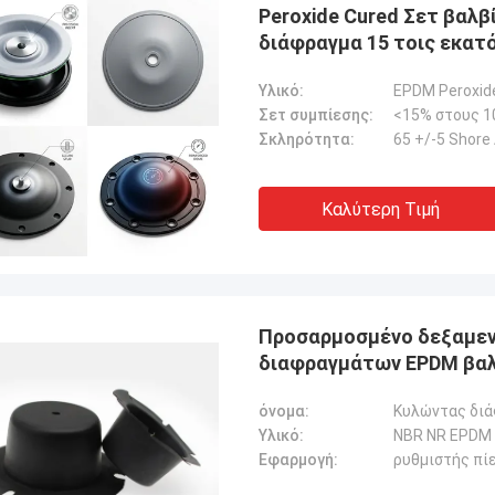
Peroxide Cured Σετ βαλβ
διάφραγμα 15 τοις εκατό
Υλικό:
EPDM Peroxid
Σετ συμπίεσης:
<15% στους 1
Σκληρότητα:
65 +/-5 Shore
Καλύτερη Τιμή
Προσαρμοσμένο δεξαμεν
διαφραγμάτων EPDM βαλ
όνομα:
Κυλώντας διά
Υλικό:
NBR NR EPDM
Εφαρμογή:
ρυθμιστής πί