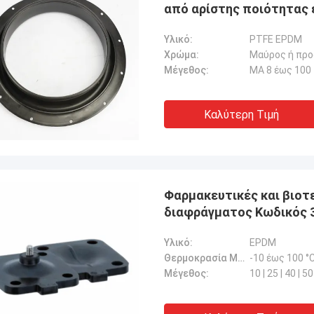
από αρίστης ποιότητας
Υλικό:
PTFE EPDM
Χρώμα:
Μαύρος ή πρ
Μέγεθος:
ΜΑ 8 έως 100
Καλύτερη Τιμή
Φαρμακευτικές και βιοτ
διαφράγματος Κωδι
Υλικό:
EPDM
Θερμοκρασία MEDIA:
-10 έως 100 °
Μέγεθος:
10 | 25 | 40 | 50