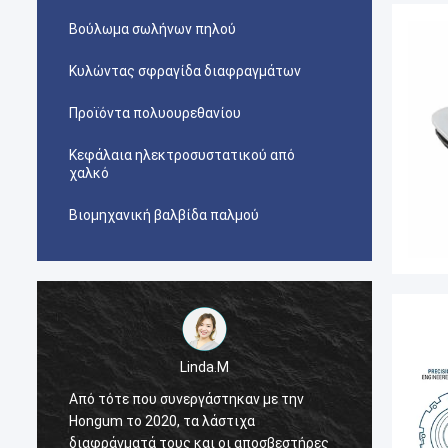
Βούλωμα σωλήνων πηλού
Κυλώντας σφραγίδα διαφραγμάτων
Προϊόντα πολυουρεθανίου
Κεφάλαια ηλεκτροσυστατικού από
χαλκό
Βιομηχανική βαλβίδα παλμού
Linda.M
Από τότε που συνεργάστηκαν με την
Από τό
Hongum το 2020, τα λάστιχα
Hongum
διαφράγματά τους και οι αποσβεστήρες
διαφρά