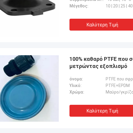
Μέγεθος:
10 | 20 | 25 | 40
Καλύτερη Τιμή
100% καθαρό PTFE που σφ
μετρώντας εξοπλισμό
όνομα:
PTFE που σφρ
Υλικό:
PTFE+EPDM
Χρώμα:
Μαύρο/γκρίζο
Καλύτερη Τιμή