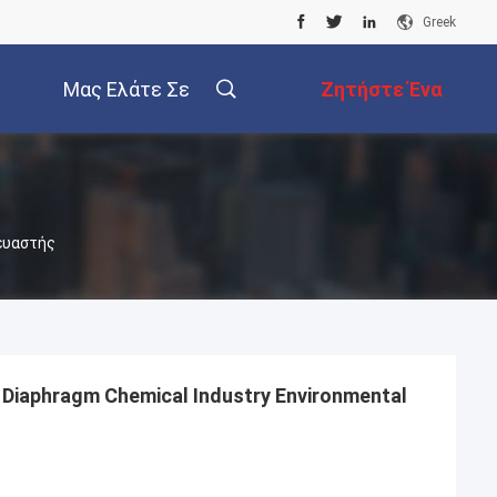
Greek
Μας Ελάτε Σε
Ζητήστε Ένα
Επαφή Με
Απόσπασμα
ευαστής