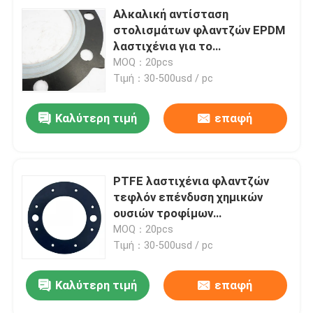
Αλκαλική αντίσταση
στολισμάτων φλαντζών EPDM
λαστιχένια για το
φαρμακευτικό εργοστάσιο
MOQ：20pcs
Τιμή：30-500usd / pc
Καλύτερη τιμή
επαφή
PTFE λαστιχένια φλαντζών
τεφλόν επένδυση χημικών
ουσιών τροφίμων
στολισμάτων φαρμακευτική
MOQ：20pcs
Τιμή：30-500usd / pc
Καλύτερη τιμή
επαφή