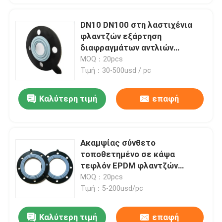
DN10 DN100 στη λαστιχένια
φλαντζών εξάρτηση
διαφραγμάτων αντλιών
στολισμάτων PTFE σύνθετη
MOQ：20pcs
χρησιμοποιημένη αέρας
Τιμή：30-500usd / pc
Καλύτερη τιμή
επαφή
Ακαμψίας σύνθετο
τοποθετημένο σε κάψα
τεφλόν EPDM φλαντζών
συμπίεσης λαστιχένιο
MOQ：20pcs
στόλισμα στολισμάτων
Τιμή：5-200usd/pc
Καλύτερη τιμή
επαφή