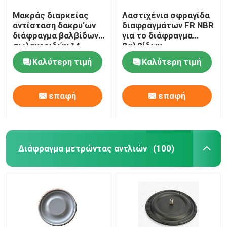
Μακράς διαρκείας
Λαστιχένια σφραγίδα
αντίσταση δακρυ'ων
διαφραγμάτων FR NBR
διάφραγμα βαλβίδων
για το διάφραγμα
σωληνοειδών 14
βαλβίδων
ίντσας για την
σωληνοειδών
Καλύτερη τιμή
Καλύτερη τιμή
αφαίρεση σκόνης
εξοπλισμού
εγκαταστάσεων
αφαίρεσης σκόνης
παραγωγής ενέργειας
επαφή
επαφή
Διάφραγμα μετρώντας αντλιών
(100)