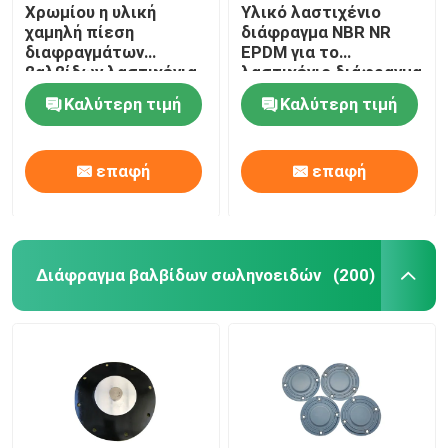
Χρωμίου η υλική
Υλικό λαστιχένιο
χαμηλή πίεση
διάφραγμα NBR NR
διαφραγμάτων
EPDM για το
βαλβίδων λαστιχένια
λαστιχένιο διάφραγμα
βγάζει από τη θέση
εξαρτήσεων
Καλύτερη τιμή
Καλύτερη τιμή
που ήταν τις
αεροφρένων
εξαρτήσεις
Diaphrgams βαλβίδων
επαφή
επαφή
Διάφραγμα βαλβίδων σωληνοειδών
(200)