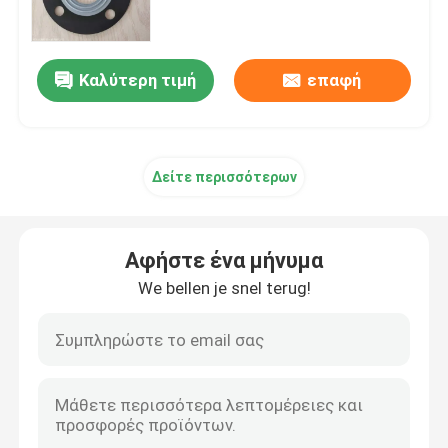
Διάφραγμα βαλβίδων σωληνοειδών
Καλύτερη τιμή
επαφή
Διάφραγμα μετρώντας αντλιών
Δείτε περισσότερων
Διάφραγμα βαλβίδων σφυγμού
Πνευματικό διάφραγμα βαλβίδων
Αφήστε ένα μήνυμα
We bellen je snel terug!
Σύνθετο διάφραγμα
λαστιχένιος απορροφητής κλονισμού
Λαστιχένιο στόλισμα φλαντζών