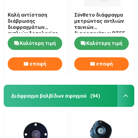
Καλή αντίσταση
Σύνθετο διάφραγμα
διάβρωσης
μετρώντας αντλιών
διαφραγμάτων
ταινιών
αντλιών δοσολογίας
διαφραγμάτων PTFE
ελαστικότητας PTFE
EPDM
Καλύτερη τιμή
Καλύτερη τιμή
EPDM
επαφή
επαφή
Διάφραγμα βαλβίδων σφυγμού
(94)