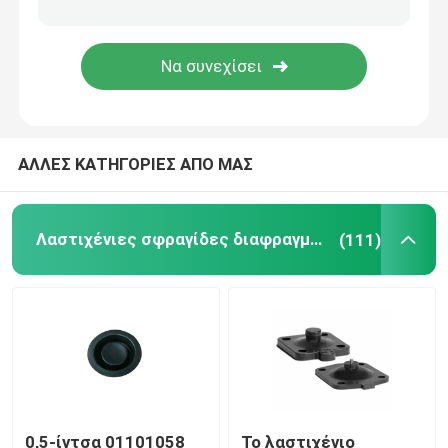
εύκαμπτη μάνικα ανοξείδωτου
υψηλή υδραυλική μάνικα
ΑΛΛΕΣ ΚΑΤΗΓΟΡΙΕΣ ΑΠΟ ΜΑΣ
Υδραυλική μάνικα χαμηλής πίεσης
Βούλωμα σωλήνων πηλού
Λαστιχένιες σφραγίδες διαφραγμάτων
(111)
Κυλώντας σφραγίδα διαφραγμάτων
Προϊόντα πολυουρεθανίου
Κεφάλαια ηλεκτροσυστατικού από χαλκό
0,5-ίντσα 01101058
Το λαστιχένιο