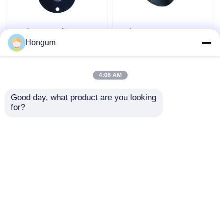
Αντίσταση γήρανσης
Διάφραγμα Fit ZBS
διαφραγμάτων
ZCA Αρνητική
Hongum
βαλβίδων σφυγμού
βαρύτητα βαλβίδα
φίλτρων χρωμίου FR
Σολενοειδούς
Βαλβίδας παλμού
4:06 AM
Καλύτερη τιμή
Καλύτερη τιμή
Good day, what product are you looking 
for?
επαφή
επαφή
Δείτε περισσότερων
Αρχική Σελίδα
Περίπου εμείς
επαφή
Desktop Site
Sitemap
Πολιτική μυστικότητας