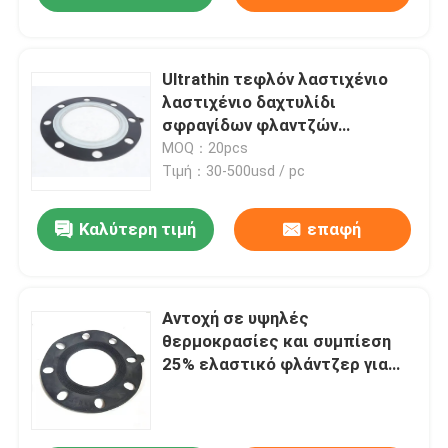
Ultrathin τεφλόν λαστιχένιο
λαστιχένιο δαχτυλίδι
σφραγίδων φλαντζών
τοποθετημένο σε στρώματα
MOQ：20pcs
στόλισμα τεφλόν λαστιχένιο
Τιμή：30-500usd / pc
σύνθετο
Καλύτερη τιμή
επαφή
Αντοχή σε υψηλές
θερμοκρασίες και συμπίεση
25% ελαστικό φλάντζερ για
βιομηχανικές συσκευές