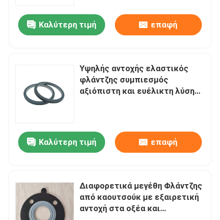
Καλύτερη τιμή
επαφή
περιοδεία στο εργοστάσιο
Έλεγχος ποιότητας
Υψηλής αντοχής ελαστικός
φλάντζης συμπιεσμός
Ειδήσεις
αξιόπιστη και ευέλικτη λύση
σφράγισης
Υποθέσεις
Καλύτερη τιμή
επαφή
Ζητήστε μια προσφορά
Λαστιχένιες σφραγίδες διαφραγμάτων
Διαφορετικά μεγέθη Φλάντζης
από καουτσούκ με εξαιρετική
αντοχή στα οξέα και
Λαστιχένιο διάφραγμα βαλβίδων
σκληρότητα 70 Shore A