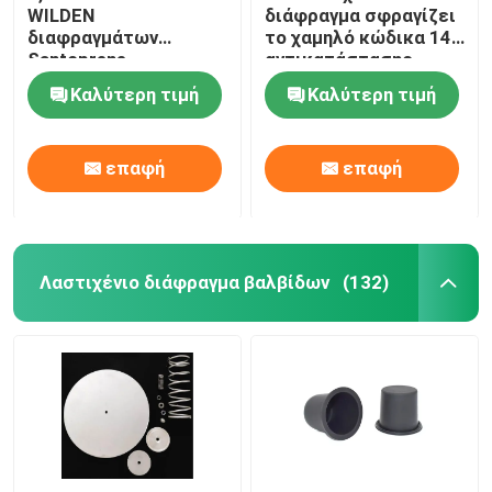
WILDEN
διάφραγμα σφραγίζει
διαφραγμάτων
το χαμηλό κώδικα 14
Βιομηχανική βαλβίδα παλμού
Santoprene
αντικατάστασης
λαστιχένια στρόφια
διαφραγμάτων
Καλύτερη τιμή
Καλύτερη τιμή
διαφραγμάτων
διαπερατότητας
διαφραγμάτων μαύρα
αερίου EPDM
λαστιχένια
επαφή
επαφή
Λαστιχένιο διάφραγμα βαλβίδων
(132)