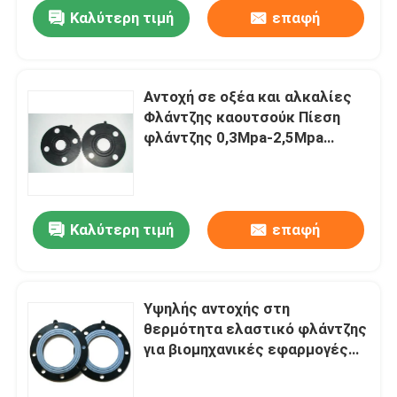
Καλύτερη τιμή
επαφή
Αντοχή σε οξέα και αλκαλίες
Φλάντζης καουτσούκ Πίεση
φλάντζης 0,3Mpa-2,5Mpa
Βιομηχανική ποιότητα
Σχεδιασμός βαρέων
καθηκόντων
Καλύτερη τιμή
επαφή
Σπίτι
Υψηλής αντοχής στη
θερμότητα ελαστικό φλάντζης
Προϊόντα
για βιομηχανικές εφαρμογές
πίεσης
Σχετικά με εμάς