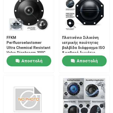
FFKM
Πλατινένιο Σιλικόνη
Perfluoroelastomer
ιατρικής ποιότητας
Ultra Chemical Resistant
βαλβίδα διάφραγμα ISO
Valve Diaphragm 300C
8 καθαρό δωμάτιο
Semiconductor Grade
βιοσυμβατό FDA
Αποστολή
Αποστολή
ερώτησης
ερώτησης