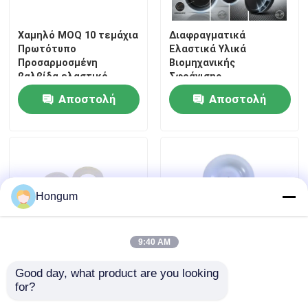
Χαμηλό MOQ 10 τεμάχια
Διαφραγματικά
Πρωτότυπο
Ελαστικά Υλικά
Προσαρμοσμένη
Βιομηχανικής
βαλβίδα ελαστικό
Σφράνισης
διάφραγμα Δείγμα
Προσαρμοσμένα για
Αποστολή
Αποστολή
παραγγελίας Quick Turn
Απόδοση και
Injection Mold
Μακροχρόνια
ερώτησης
ερώτησης
Ανθεκτικότητα σε
Δύσκολες Συνθήκες
Hongum
9:40 AM
Good day, what product are you looking 
Χημικά ανθεκτικό υλικό
Ανθεκτικό ελαστικό
for?
ελαστικών συμπίεσης
παρέμβυσμα βαλβίδας
υψηλής πίεσης
από καουτσούκ,