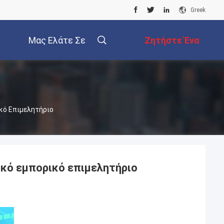
Greek
Μας Ελάτε Σε
Ζητήστε Ένα
Επαφή Με
Απόσπασμα
κό Επιμελητήριο
ικό εμπορικό επιμελητήριο