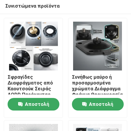
Συνιστώμενα προϊόντα
Σφραγίδες
Συνήθως μαύρο ή
Διαφράγματος από
προσαρμοσμένα
Καουτσούκ Σειράς
χρώματα Διάφραγμα
Σπίτι
AODD Παρέχοντας
Φράγμα Θερμοκρασία
Χαμηλή Συντήρηση
σύμφωνα με το υλικό
Αποστολή
Αποστολή
και Σταθερή Ανοχή
Στοιχείο
Προϊόντα
±0.02mm για
στεγανοποίησης
ερώτησης
ερώτησης
Βιομηχανικές
Κατάλληλο για
Λειτουργίες
σκληρά
Σχετικά με εμάς
περιβάλλοντα