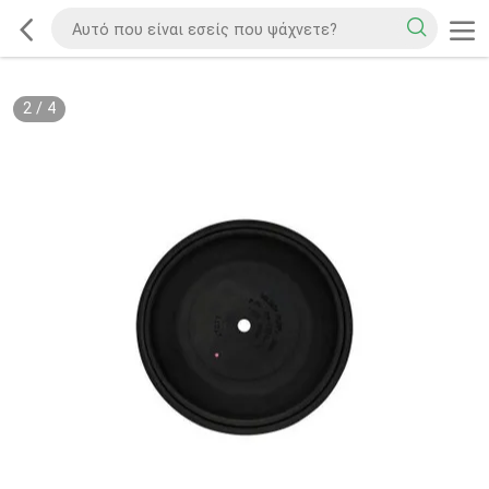
2
/
4