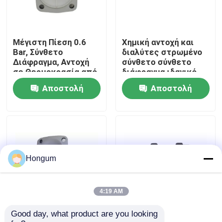
περιοδεία στο εργοστάσιο
Μέγιστη Πίεση 0.6
Χημική αντοχή και
Bar, Σύνθετο
διαλύτες στρωμένο
Έλεγχος ποιότητας
Διάφραγμα, Αντοχή
σύνθετο σύνθετο
σε Θερμοκρασία από
διάφραγμα ιδανικό
-20 έως 80 Βαθμούς
για χημικές
Αποστολή
Αποστολή
Ειδήσεις
Κελσίου, Αδιάβροχο,
επεξεργασίες και
Σχεδιασμένο για
συστήματα ελέγχου
ερώτησης
ερώτησης
Λειτουργία
υγρών
Υποθέσεις
Ζητήστε μια προσφορά
Hongum
Λαστιχένιες σφραγίδες διαφραγμάτων
4:19 AM
Good day, what product are you looking 
Ανθεκτικότητα σε
Αδιάβροχο σύνθετο
Λαστιχένιο διάφραγμα βαλβίδων