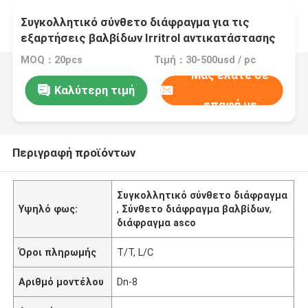
Συγκολλητικό σύνθετο διάφραγμα για τις
εξαρτήσεις βαλβίδων Irritrol αντικατάστασης
Asco
MOQ：20pcs
Τιμή：30-500usd / pc
Μας ελάτε σε
Καλύτερη τιμή
επαφή με
Περιγραφή προϊόντων
Συγκολλητικό σύνθετο διάφραγμα
Υψηλό φως:
,
Σύνθετο διάφραγμα βαλβίδων
,
διάφραγμα asco
Όροι πληρωμής
T/T, L/C
Αριθμό μοντέλου
Dn-8