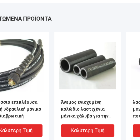
ΤΏΜΕΝΑ ΠΡΟΪΌΝΤΑ
σσια επιπλέουσα
Άνεμος ενισχυμένη
λασ
ή υδραυλική μάνικα
καλώδιο λαστιχένια
μα
διαβρωτική
μάνικα χάλυβα για την
πε
εφαρμοσμένη μηχανική
61
χάραξης
Καλύτερη Τιμή
Καλύτερη Τιμή