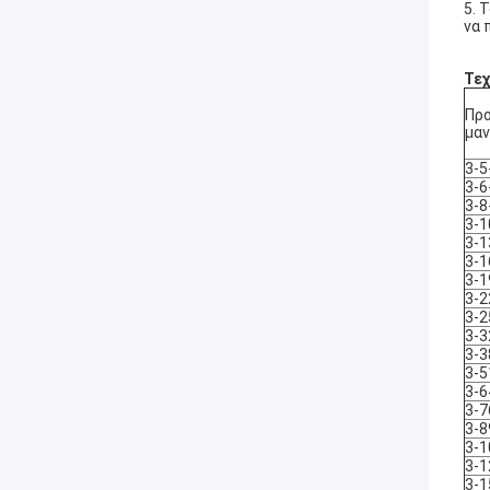
5. 
να 
Τεχ
Πρ
μα
3-5
3-6
3-8
3-1
3-1
3-1
3-1
3-2
3-2
3-3
3-3
3-5
3-6
3-7
3-8
3-1
3-1
3-1