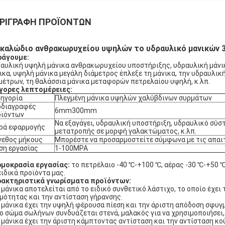
ΡΙΓΡΑΦΉ ΠΡΟΪΌΝΤΩΝ
καλώδιο ανθρακωρυχείου υψηλών το υδραυλικό μανικών 
ράγουμε:
αυλική υψηλή μάνικα ανθρακωρυχείου υποστήριξης, υδραυλική μάνι
ικα, υψηλή μάνικα μεγάλη διάμετρος έπλεξε τη μάνικα, την υδραυλικ
μέτρων, τη θαλάσσια μάνικα μεταφορών πετρελαίου υψηλή, κ.λπ.
γορες λεπτομέρειες:
ηγορία
Πλεγμένη μάνικα υψηλών χαλύβδινων συρμάτων
οδιαγραφές
6mm300mm
οϊόντων
Να εξαγάγει, υδραυλική υποστήριξη, υδραυλικό σύσ
ρά εφαρμογής
μετατροπής σε μορφή γαλακτώματος, κ.λπ.
γεθος μήκους
Μπορέστε να προσαρμοστείτε σύμφωνα με τις απαι
ση εργασίας
1-100MPA
μοκρασία εργασίας:
το πετρέλαιο -40 ℃-+100 ℃, αέρας -30 ℃-+50 
ειδικά προϊόντα μας.
ακτηριστικά γνωρίσματα προϊόντων:
Η μάνικα αποτελείται από το ειδικό συνθετικό λάστιχο, το οποίο έχει
μότητας και την αντίσταση γήρανσης.
Η μάνικα έχει την υψηλή φέρουσα πίεση και την άριστη απόδοση σφυγ
Το σώμα σωλήνων συνδυάζεται στενά, μαλακός για να χρησιμοποιήσει
Η μάνικα έχει την άριστη κάμπτοντας αντίσταση και την αντίσταση κο