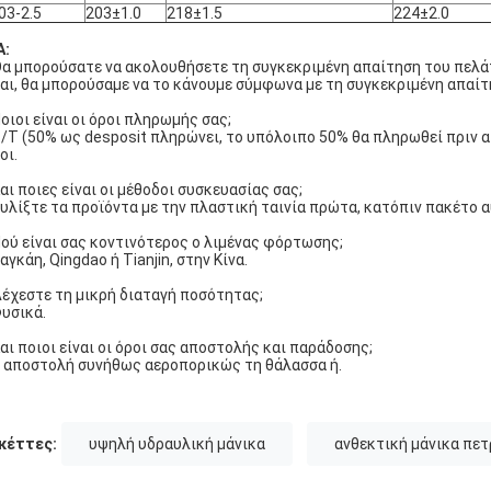
03-2.5
203±1.0
218±1.5
224±2.0
A:
Θα μπορούσατε να ακολουθήσετε τη συγκεκριμένη απαίτηση του πελά
Ναι, θα μπορούσαμε να το κάνουμε σύμφωνα με τη συγκεκριμένη απαίτ
Ποιοι είναι οι όροι πληρωμής σας;
T/T (50% ως desposit πληρώνει, το υπόλοιπο 50% θα πληρωθεί πριν απ
οι.
Και ποιες είναι οι μέθοδοι συσκευασίας σας;
Τυλίξτε τα προϊόντα με την πλαστική ταινία πρώτα, κατόπιν πακέτο 
Πού είναι σας κοντινότερος ο λιμένας φόρτωσης;
Σαγκάη, Qingdao ή Tianjin, στην Κίνα.
Δέχεστε τη μικρή διαταγή ποσότητας;
Φυσικά.
Και ποιοι είναι οι όροι σας αποστολής και παράδοσης;
Η αποστολή συνήθως αεροπορικώς τη θάλασσα ή.
κέττες:
υψηλή υδραυλική μάνικα
ανθεκτική μάνικα πετ