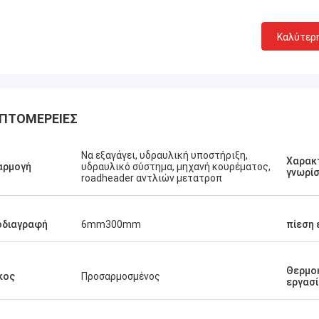
Καλύτερ
ΠΤΟΜΈΡΕΙΕΣ
Να εξαγάγει, υδραυλική υποστήριξη,
Χαρακ
αρμογή
υδραυλικό σύστημα, μηχανή κουρέματος,
γνωρί
roadheader αντλιών μετατροπ
οδιαγραφή
6mm300mm
πίεση 
Linda.M
Θερμο
κος
Προσαρμοσμένος
εργασ
τε που συνεργάστηκαν με την
 το 2020, τα λάστιχα
γματά τους και οι αποσβεστήρες