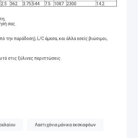
2.5
362
3.75
544
7.5
1087
2300
14.2
τη;
ησή σας.
ό την παράδοση), L/C άμεσα, και άλλα εσείς βιώσιμοι,
αυτό στις ξύλινες περιπτώσεις.
ρελαίου
Λαστιχένια μάνικα εκσκαφέων