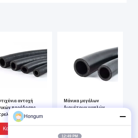
τιχένια αντοχή
Μάνικα μεγάλων
νικών παράδοσης
διαμέτρων υψηλών
τρελαίου νερού
υδραυλική μανικών
Hongum
000mm
φορτωτών εκσκαφέων
πλεγμένη άνεμος
Καλύτερη Τιμή
Καλύτερη Τιμή
12:49 PM