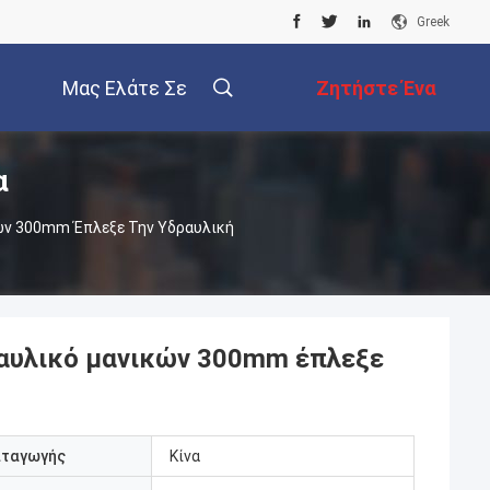
Greek
Μας Ελάτε Σε
Ζητήστε Ένα
α
Επαφή Με
Απόσπασμα
ών 300mm Έπλεξε Την Υδραυλική
αυλικό μανικών 300mm έπλεξε
αταγωγής
Κίνα