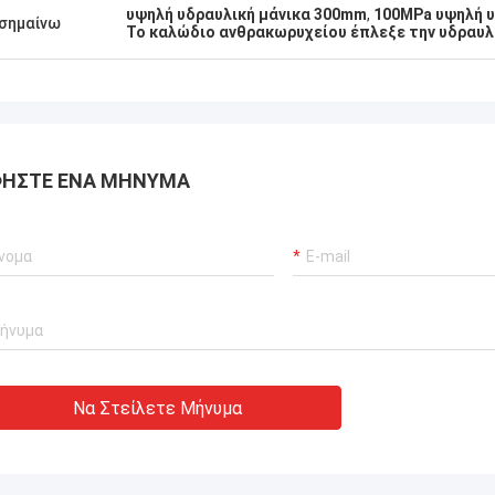
υψηλή υδραυλική μάνικα 300mm
,
100MPa υψηλή υ
αποδώσει μηδενικές
σημαίνω
Το καλώδιο ανθρακωρυχείου έπλεξε την υδραυλ
ίες.διασφάλιση αδιάλειπτης
ργίας των γερανούχων λιμένων
συστήματα προώθησης σκαφών και
ισμός μεταφοράς ΥΦΑ.
ΉΣΤΕ ΈΝΑ ΜΉΝΥΜΑ
Να Στείλετε Μήνυμα