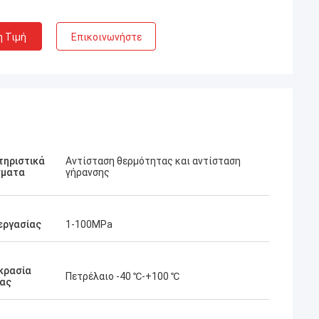
η Τιμή
Επικοινωνήστε
τηριστικά
Αντίσταση θερμότητας και αντίσταση
σματα
γήρανσης
εργασίας
1-100MPa
κρασία
Πετρέλαιο -40 ℃-+100 ℃
ίας