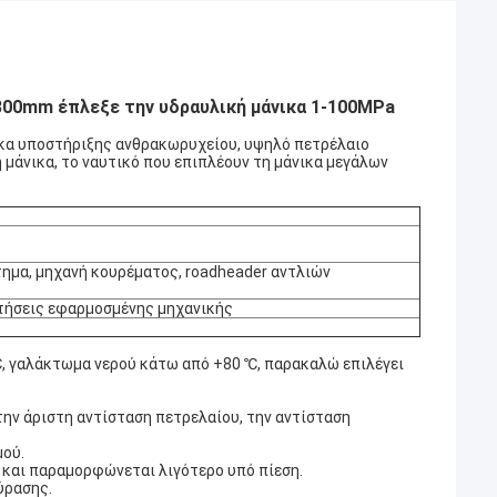
300mm έπλεξε την υδραυλική μάνικα 1-100MPa
κα υποστήριξης ανθρακωρυχείου, υψηλό πετρέλαιο
ή μάνικα, το ναυτικό που επιπλέουν τη μάνικα μεγάλων
τημα, μηχανή κουρέματος, roadheader αντλιών
τήσεις εφαρμοσμένης μηχανικής
℃, γαλάκτωμα νερού κάτω από +80 ℃, παρακαλώ επιλέγει
 την άριστη αντίσταση πετρελαίου, την αντίσταση
μού.
, και παραμορφώνεται λιγότερο υπό πίεση.
ύρασης.