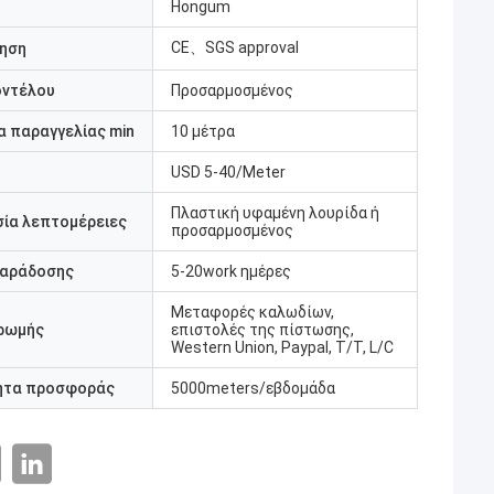
Hongum
CE、SGS approval
ηση
οντέλου
Προσαρμοσμένος
 παραγγελίας min
10 μέτρα
USD 5-40/Meter
Πλαστική υφαμένη λουρίδα ή
ία λεπτομέρειες
προσαρμοσμένος
παράδοσης
5-20work ημέρες
Μεταφορές καλωδίων,
ρωμής
επιστολές της πίστωσης,
Western Union, Paypal, T/T, L/C
ητα προσφοράς
5000meters/εβδομάδα