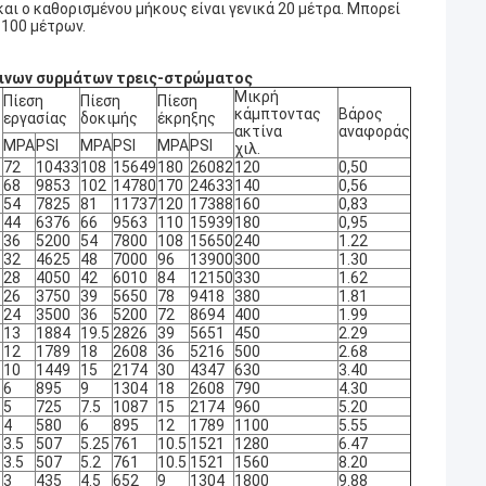
αι ο καθορισμένου μήκους είναι γενικά 20 μέτρα. Μπορεί
 100 μέτρων.
βδινων συρμάτων τρεις-στρώματος
Μικρή
Πίεση
Πίεση
Πίεση
κάμπτοντας
Βάρος
εργασίας
δοκιμής
έκρηξης
ακτίνα
αναφοράς
MPA
PSI
MPA
PSI
MPA
PSI
χιλ.
72
10433
108
15649
180
26082
120
0,50
68
9853
102
14780
170
24633
140
0,56
54
7825
81
11737
120
17388
160
0,83
44
6376
66
9563
110
15939
180
0,95
36
5200
54
7800
108
15650
240
1.22
32
4625
48
7000
96
13900
300
1.30
28
4050
42
6010
84
12150
330
1.62
26
3750
39
5650
78
9418
380
1.81
24
3500
36
5200
72
8694
400
1.99
13
1884
19.5
2826
39
5651
450
2.29
12
1789
18
2608
36
5216
500
2.68
10
1449
15
2174
30
4347
630
3.40
6
895
9
1304
18
2608
790
4.30
5
725
7.5
1087
15
2174
960
5.20
4
580
6
895
12
1789
1100
5.55
3.5
507
5.25
761
10.5
1521
1280
6.47
3.5
507
5.2
761
10.5
1521
1560
8.20
3
435
4.5
652
9
1304
1800
9.88