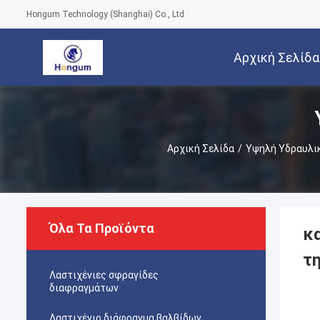
Hongum Technology (Shanghai) Co., Ltd
Αρχική Σελίδα
Αρχική Σελίδα
/
Υψηλή Υδραυλι
Όλα Τα Προϊόντα
κ
τ
Λαστιχένιες σφραγίδες
διαφραγμάτων
Λαστιχένιο διάφραγμα βαλβίδων