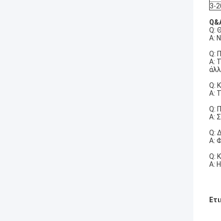
3-2
Q&
Q: 
Α: 
Q: 
Α: 
άλλ
Q: 
Α: 
Q: 
Α: 
Q: 
Α: 
Q: 
Α: 
Ετι