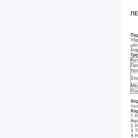
ΠΕ
Πα
Υδρ
μάν
δια
Γρή
Κατ
Πρ
πρ
Σει
Μέ
Πίε
Θερ
τα 
Χαρ
1. 
θερ
2. 
3. 
4. 