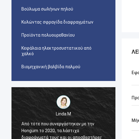
Βούλωμα σωλήνων πηλού
Κυλώντας σφραγίδα διαφραγμάτων
Προϊόντα πολυουρεθανίου
Κεφάλαια ηλεκτροσυστατικού από
ΛΕ
χαλκό
Βιομηχανική βαλβίδα παλμού
Εφ
Πρ
Linda.M
Μή
Από τότε που συνεργάστηκαν με την
Από τό
Hongum το 2020, τα λάστιχα
Hongum
διαφράγματά τους και οι αποσβεστήρες
διαφρά