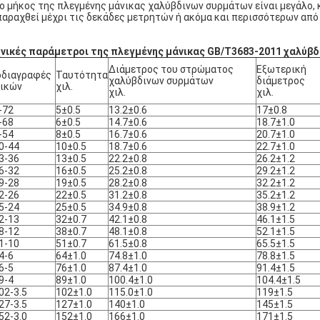
Το μήκος της πλεγμένης μάνικας χαλύβδινων συρμάτων είναι μεγάλο, κ
παραχθεί μέχρι τις δεκάδες μετρητών ή ακόμα και περισσότερων από
νικές παράμετροι της πλεγμένης μάνικας GB/T3683-2011 χαλύ
Διάμετρος του στρώματος
Εξωτερική
οδιαγραφές
Ταυτότητα
χαλύβδινων συρμάτων
διάμετρος
νικών
χιλ.
χιλ.
χιλ.
-72
5±0.5
13.2±0.6
17±0.8
-68
6±0.5
14.7±0.6
18.7±1.0
-54
8±0.5
16.7±0.6
20.7±1.0
0-44
10±0.5
18.7±0.6
22.7±1.0
3-36
13±0.5
22.2±0.8
26.2±1.2
6-32
16±0.5
25.2±0.8
29.2±1.2
9-28
19±0.5
28.2±0.8
32.2±1.2
2-26
22±0.5
31.2±0.8
35.2±1.2
5-24
25±0.5
34.9±0.8
38.9±1.2
2-13
32±0.7
42.1±0.8
46.1±1.5
8-12
38±0.7
48.1±0.8
52.1±1.5
1-10
51±0.7
61.5±0.8
65.5±1.5
4-6
64±1.0
74.8±1.0
78.8±1.5
6-5
76±1.0
87.4±1.0
91.4±1.5
9-4
89±1.0
100.4±1.0
104.4±1.5
02-3.5
102±1.0
115.0±1.0
119±1.5
27-3.5
127±1.0
140±1.0
145±1.5
52-3.0
152±1.0
166±1.0
171±1.5