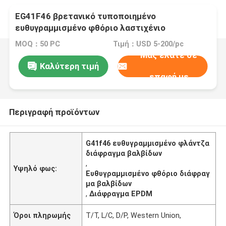
EG41F46 βρετανικό τυποποιημένο
ευθυγραμμισμένο φθόριο λαστιχένιο
διάφραγμα βαλβίδων διαφραγμάτων
MOQ：50 PC
Τιμή：USD 5-200/pc
Μας ελάτε σε
Καλύτερη τιμή
επαφή με
Περιγραφή προϊόντων
G41f46 ευθυγραμμισμένο φλάντζα
διάφραγμα βαλβίδων
,
Υψηλό φως:
Ευθυγραμμισμένο φθόριο διάφραγ
μα βαλβίδων
,
Διάφραγμα EPDM
Όροι πληρωμής
T/T, L/C, D/P, Western Union,