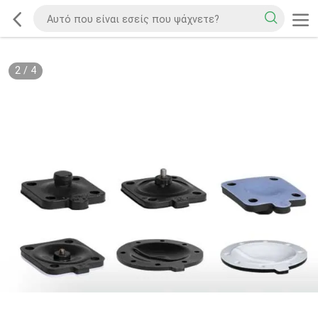
2
/
4