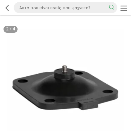
2
/
4