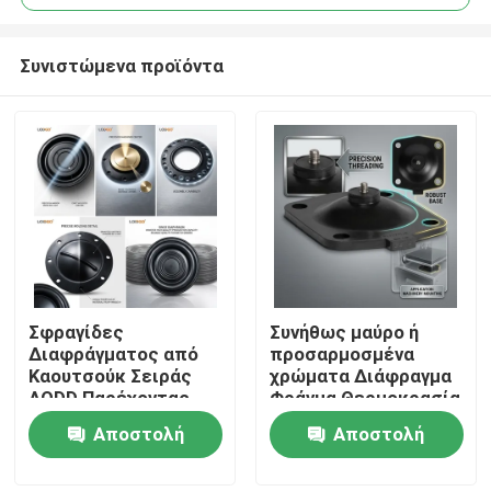
Συνιστώμενα προϊόντα
Σφραγίδες
Συνήθως μαύρο ή
Σπίτι
Διαφράγματος από
προσαρμοσμένα
Καουτσούκ Σειράς
χρώματα Διάφραγμα
AODD Παρέχοντας
Φράγμα Θερμοκρασία
Προϊόντα
Χαμηλή Συντήρηση
σύμφωνα με το υλικό
Αποστολή
Αποστολή
και Σταθερή Ανοχή
Στοιχείο
±0.02mm για
στεγανοποίησης
ερώτησης
ερώτησης
Σχετικά με εμάς
Βιομηχανικές
Κατάλληλο για