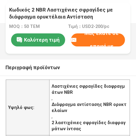
Κωδικός 2 NBR Λαστιχένιες σφραγίδες με
διάφραγμα ορυκτέλαια Αντίσταση
MOQ：50 ΤΕΜ
Τιμή：USD2-200/pc
Μας ελάτε σε
Καλύτερη τιμή
επαφή με
Περιγραφή προϊόντων
Λαστιχένιες σφραγίδες διαφραγμ
άτων NBR
,
Διάφραγμα αντίστασης NBR ορυκτ
Υψηλό φως:
ελαίων
,
2 λαστιχένιες σφραγίδες διαφραγ
μάτων ίντσας