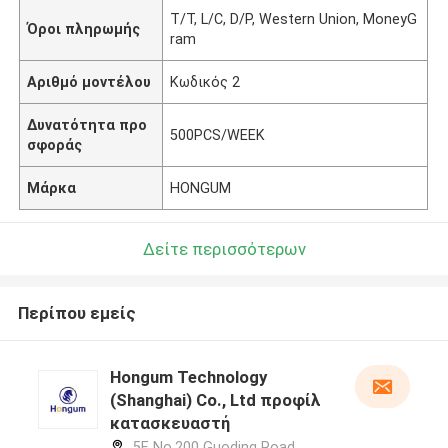
T/T, L/C, D/P, Western Union, MoneyG
Όροι πληρωμής
ram
Αριθμό μοντέλου
Κωδικός 2
Δυνατότητα προ
500PCS/WEEK
σφοράς
Μάρκα
HONGUM
Δείτε περισσότερων
Περίπου εμείς
Hongum Technology
(Shanghai) Co., Ltd προφίλ
κατασκευαστή
5F, No.200 Guoding Road,