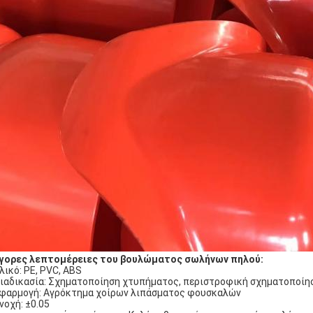
γορες λεπτομέρειες του βουλώματος σωλήνων πηλού:
Υλικό: PE, PVC, ABS
Διαδικασία: Σχηματοποίηση χτυπήματος, περιστροφική σχηματοποίη
Εφαρμογή: Αγρόκτημα χοίρων λιπάσματος φουσκαλών
Ανοχή: ±0.05