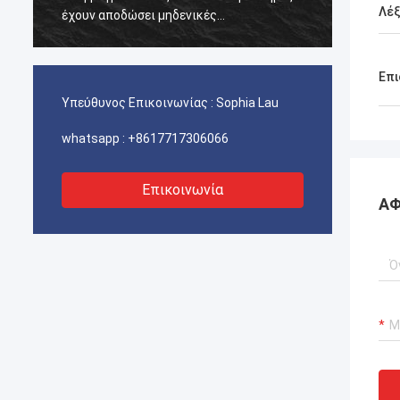
Λέξ
έχουν αποδώσει μηδενικές
έχουν αποδώσει 
αποτυχίες.διασφάλιση αδιάλειπτης
αποτυχίες.διασφ
λειτουργίας των γερανούχων λιμένων
λειτουργίας των
μας, συστήματα προώθησης σκαφών και
μας, συστήματα
Επι
εξοπλισμός μεταφοράς ΥΦΑ.
εξοπλισμός μετ
Υπεύθυνος Επικοινωνίας :
Sophia Lau
whatsapp :
+8617717306066
Επικοινωνία
ΑΦ