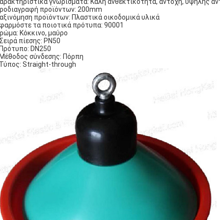
Χαρακτηριστικά γνωρίσματα: Καλή ανθεκτικότητα, αντοχή, υψηλής α
Προδιαγραφή προϊόντων: 200mm
Ταξινόμηση προϊόντων: Πλαστικά οικοδομικά υλικά
Εφαρμόστε τα ποιοτικά πρότυπα: 90001
Χρώμα: Κόκκινο, μαύρο
 Σειρά πίεσης: PN50
 Πρότυπο: DN250
 Μέθοδος σύνδεσης: Πόρπη
 Τύπος: Straight-through