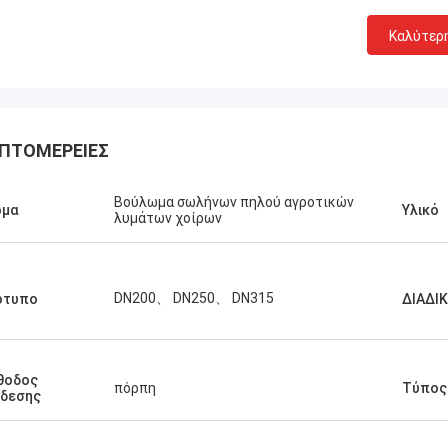
Καλύτερ
ΠΤΟΜΈΡΕΙΕΣ
Βούλωμα σωλήνων πηλού αγροτικών
ομα
Υλικό
λυμάτων χοίρων
DN200、 DN250、 DN315
ότυπο
ΔΙΑΔΙ
Linda.M
θοδος
πόρπη
Τύπος
νδεσης
νεργάστηκαν με την
 τα λάστιχα
ς και οι αποσβεστήρες