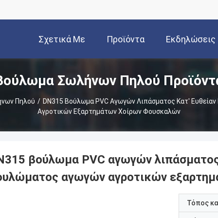
Σχετικά Με
Προϊόντα
Εκδηλώσεις
Βούλωμα Σωλήνων Πηλού Προϊόντ
Εμάς
νων Πηλού
/
DN315 Βούλωμα PVC Αγωγών Λιπάσματος Κατ' Ευθεία
Αγροτικών Εξαρτημάτων Χοίρων Φουσκαλών
N315 βούλωμα PVC αγωγών λιπάσματος 
ουλώματος αγωγών αγροτικών εξαρτημ
Τόπος κ