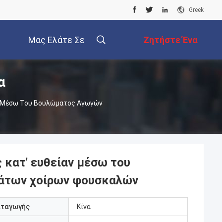
Greek
Μας Ελάτε Σε
Ζητήστε Ένα
α
Επαφή Με
Απόσπασμα
ν Μέσω Του Βουλώματος Αγωγών
κατ' ευθείαν μέσω του
άτων χοίρων φουσκαλών
αταγωγής
Κίνα