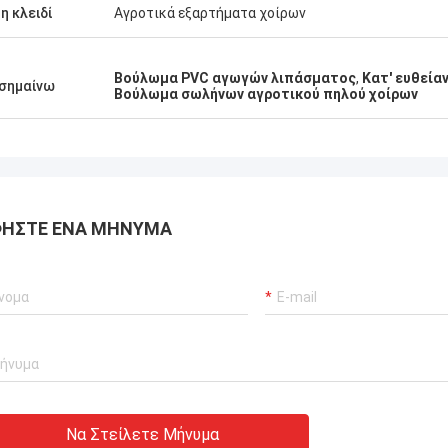
η κλειδί
Αγροτικά εξαρτήματα χοίρων
μηδενικές
άλιση αδιάλειπτης
 γερανούχων λιμένων
Βούλωμα PVC αγωγών λιπάσματος
,
Κατ' ευθεί
 προώθησης σκαφών και
σημαίνω
Βούλωμα σωλήνων αγροτικού πηλού χοίρων
αφοράς ΥΦΑ.
ΉΣΤΕ ΈΝΑ ΜΉΝΥΜΑ
Να Στείλετε Μήνυμα