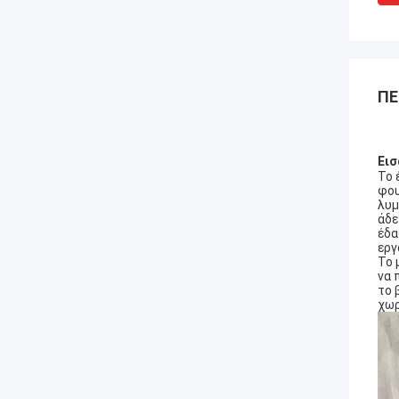
ΠΕ
Ει
Το 
φου
λυμ
άδε
έδα
εργ
Το 
να 
το 
χωρ