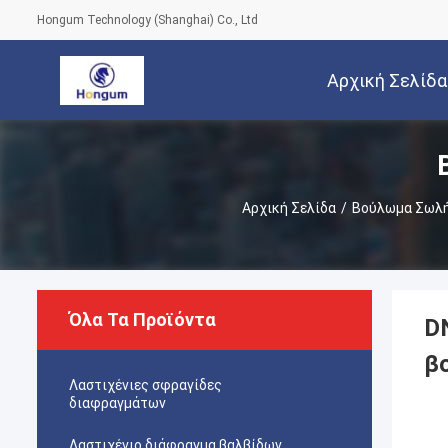
Hongum Technology (Shanghai) Co., Ltd
Αρχική Σελίδα
Αρχική Σελίδα
/
Βούλωμα Σωλή
Όλα Τα Προϊόντα
D
β
Λαστιχένιες σφραγίδες
διαφραγμάτων
Λαστιχένιο διάφραγμα βαλβίδων