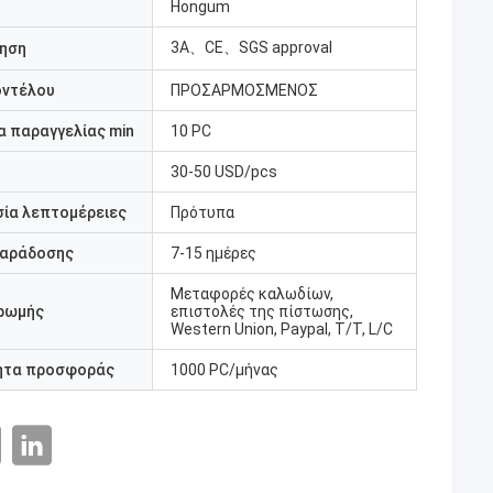
Hongum
3A、CE、SGS approval
ηση
οντέλου
ΠΡΟΣΑΡΜΟΣΜΕΝΟΣ
 παραγγελίας min
10 PC
30-50 USD/pcs
ία λεπτομέρειες
Πρότυπα
παράδοσης
7-15 ημέρες
Μεταφορές καλωδίων,
ρωμής
επιστολές της πίστωσης,
Western Union, Paypal, T/T, L/C
ητα προσφοράς
1000 PC/μήνας