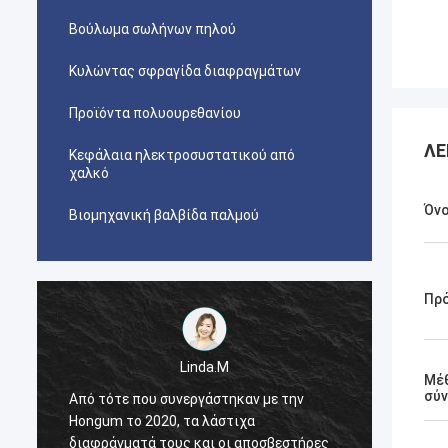
Βούλωμα σωλήνων πηλού
Κυλώντας σφραγίδα διαφραγμάτων
Προϊόντα πολυουρεθανίου
ΛΕ
Κεφάλαια ηλεκτροσυστατικού από
χαλκό
Όν
Βιομηχανική βαλβίδα παλμού
Πρ
Linda.M
Μέ
σύ
Από τότε που συνεργάστηκαν με την
Από τότε που συ
Hongum το 2020, τα λάστιχα
Hongum το 2020,
διαφράγματά τους και οι αποσβεστήρες
διαφράγματά του