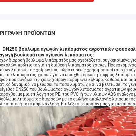
ΡΙΓΡΑΦΉ ΠΡΟΪΌΝΤΩΝ
DN250 βούλωμα αγωγών λιπάσματος αγροτικών φουσκαλώ
βουλωμάτων αγωγών λιπάσματος
σαγωγή
:
έχον διαρροή βούλωμα λιπάσματός μας σχεδιάζεται συγκεκριμένα γι
σκαλών, πρώτιστα για τη διάθεση λιπάσματος χοίρων. Προερχόμενος 
άτων λιπάσματος χοίρων που τώρα ευρέως χρησιμοποιείται στο σύγχ
ια του λιπάσματος χοίρων για να εισαχθεί άμεσα η τάφρος λιπάσμα
φος που συνδέει τις ζωές χοίρων παραμένει καθαρό, καθαρό, και απ
ατικό δυναμικό, να μειώσει το ποσό λυμάτων, και να βελτιώσει το γεν
μέγεθος DN250 του βουλώματος αγωγών λιπάσματος αγροτικών φουσ
παραχθεί με μια επιλογή του PE, του PVC, ή των υλικών ABS ανάλογα 
βούλωμα λιπάσματος διαρροών με το σωλήνα απαλλαγής λιπάσματος 
ίς οποιαδήποτε παρενόχληση. Επιλέξτε το προϊόν μας για μια αποδο