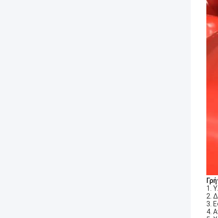
Γρή
1. 
2. 
3. 
4. 