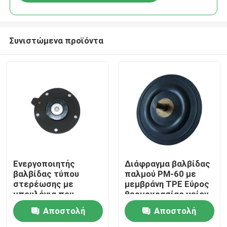
Συνιστώμενα προϊόντα
Σπίτι
Ενεργοποιητής
Διάφραγμα βαλβίδας
βαλβίδας τύπου
παλμού PM-60 με
στερέωσης με
μεμβράνη TPE Εύρος
Προϊόντα
μπουλόνια που
θερμοκρασίας μείον
διαθέτει βίδες από
20 βαθμούς Κελσίου
Αποστολή
Αποστολή
ανοξείδωτο χάλυβα
έως συν 150 βαθμούς
Σχετικά με εμάς
304 για βαρέως
Κελσίου Ιδανικό για