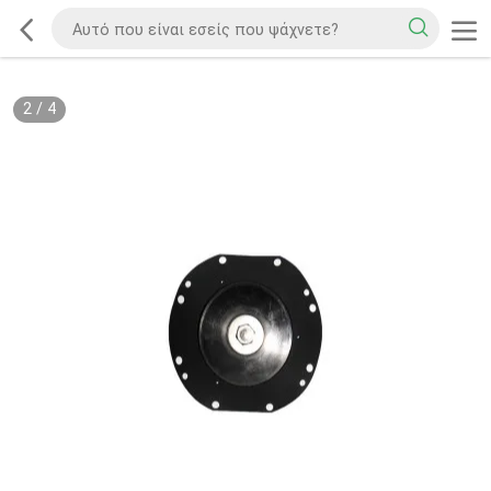
2
/
4