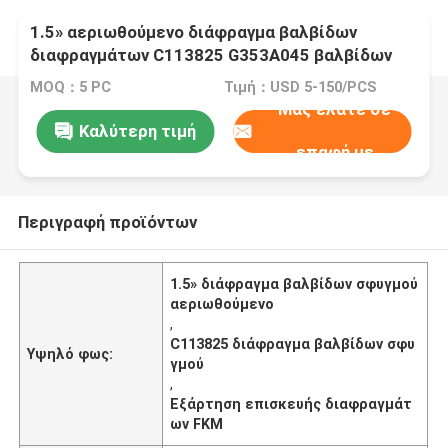
1.5» αεριωθούμενο διάφραγμα βαλβίδων
διαφραγμάτων C113825 G353A045 βαλβίδων
σφυγμού ASCO
MOQ：5 PC
Τιμή：USD 5-150/PCS
Μας ελάτε σε
Καλύτερη τιμή
επαφή με
Περιγραφή προϊόντων
1.5» διάφραγμα βαλβίδων σφυγμού
αεριωθούμενο
,
C113825 διάφραγμα βαλβίδων σφυ
Υψηλό φως:
γμού
,
Εξάρτηση επισκευής διαφραγμάτ
ων FKM