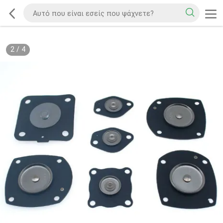
2
/
4