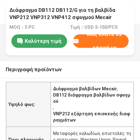
Διάφραγμα DB112 DB112/G για τη βαλβίδα
VNP212 VNP312 VNP412 σφυγμού Mecair
MOQ：5 PC
Τιμή：USD 5-150/PCS
Μας ελάτε σε
Καλύτερη τιμή
επαφή με
Περιγραφή προϊόντων
Διάφραγμα βαλβίδων Mecair
,
DB112 διάφραγμα βαλβίδων σφυγμ
ού
Υψηλό φως:
,
VNP212 εξάρτηση επισκευής διαφ
ραγμάτων
Μεταφορές καλωδίων, επιστολές τη
Όροι πληρωμής
ς πίστωσης, Western Union, Paypal,