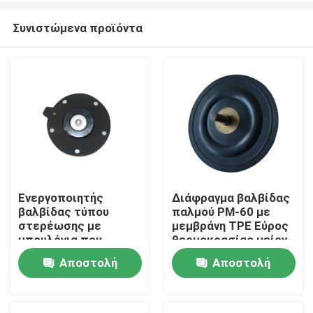
Συνιστώμενα προϊόντα
Ενεργοποιητής
Διάφραγμα βαλβίδας
βαλβίδας τύπου
παλμού PM-60 με
Σπίτι
στερέωσης με
μεμβράνη TPE Εύρος
μπουλόνια που
θερμοκρασίας μείον
διαθέτει βίδες από
20 βαθμούς Κελσίου
Αποστολή
Αποστολή
Προϊόντα
ανοξείδωτο χάλυβα
έως συν 150 βαθμούς
304 για βαρέως
Κελσίου Ιδανικό για
ερώτησης
ερώτησης
τύπου βιομηχανικές
βιομηχανικό
Σχετικά με εμάς
εφαρμογές
εξοπλισμό