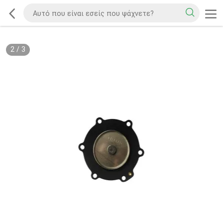
2
/
3