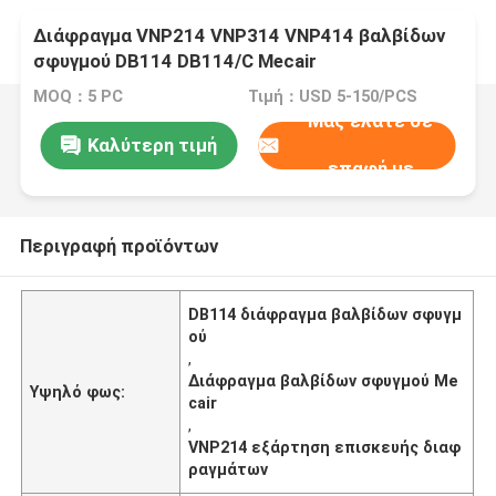
Διάφραγμα VNP214 VNP314 VNP414 βαλβίδων
σφυγμού DB114 DB114/C Mecair
MOQ：5 PC
Τιμή：USD 5-150/PCS
Μας ελάτε σε
Καλύτερη τιμή
επαφή με
Περιγραφή προϊόντων
DB114 διάφραγμα βαλβίδων σφυγμ
ού
,
Διάφραγμα βαλβίδων σφυγμού Me
Υψηλό φως:
cair
,
VNP214 εξάρτηση επισκευής διαφ
ραγμάτων