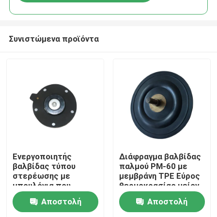
Συνιστώμενα προϊόντα
Σπίτι
Ενεργοποιητής
Διάφραγμα βαλβίδας
βαλβίδας τύπου
παλμού PM-60 με
στερέωσης με
μεμβράνη TPE Εύρος
Προϊόντα
μπουλόνια που
θερμοκρασίας μείον
διαθέτει βίδες από
20 βαθμούς Κελσίου
Αποστολή
Αποστολή
ανοξείδωτο χάλυβα
έως συν 150 βαθμούς
Σχετικά με εμάς
304 για βαρέως
Κελσίου Ιδανικό για