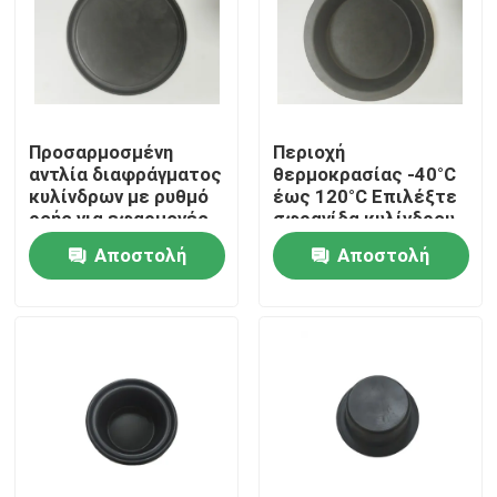
Προσαρμοσμένη
Περιοχή
αντλία διαφράγματος
θερμοκρασίας -40°C
κυλίνδρων με ρυθμό
έως 120°C Επιλέξτε
ροής για εφαρμογές
σφραγίδα κυλίνδρου
βαριάς χρήσης από
διαφράγματος για
Αποστολή
Αποστολή
DN6 έως DN200
προσιτή τιμή και
απόδοση από DN6
ερώτησης
ερώτησης
έως DN200
Σπίτι
Προϊόντα
Σχετικά με εμάς