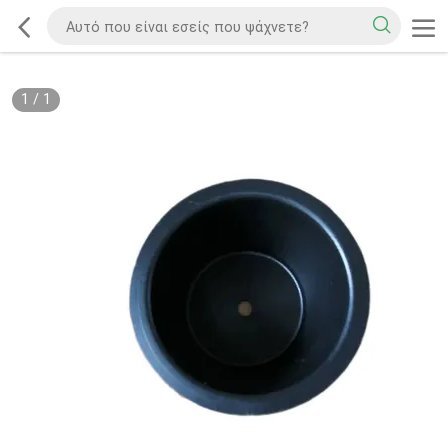
1
/
1