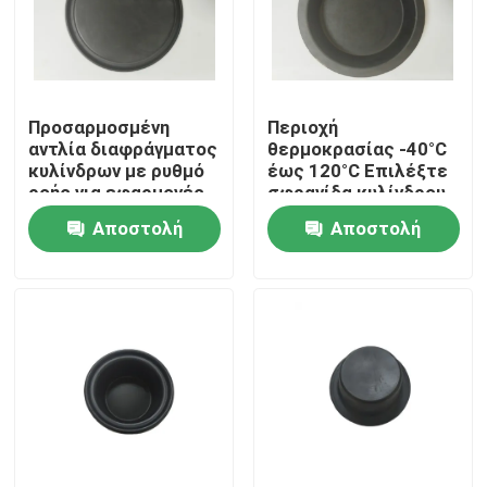
Προσαρμοσμένη
Περιοχή
αντλία διαφράγματος
θερμοκρασίας -40°C
κυλίνδρων με ρυθμό
έως 120°C Επιλέξτε
ροής για εφαρμογές
σφραγίδα κυλίνδρου
βαριάς χρήσης από
διαφράγματος για
Αποστολή
Αποστολή
DN6 έως DN200
προσιτή τιμή και
απόδοση από DN6
ερώτησης
ερώτησης
έως DN200
Σπίτι
Προϊόντα
Σχετικά με εμάς