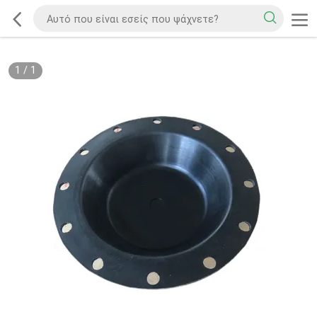
1
/
1