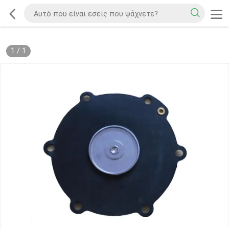
1
/
1