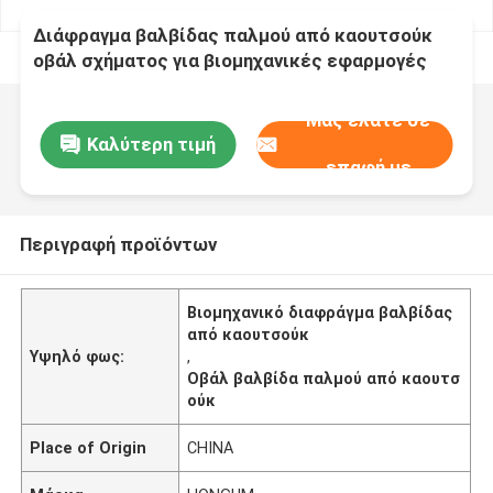
Διάφραγμα βαλβίδας παλμού από καουτσούκ
οβάλ σχήματος για βιομηχανικές εφαρμογές
-20-80C
Μας ελάτε σε
Καλύτερη τιμή
επαφή με
Περιγραφή προϊόντων
Βιομηχανικό διαφράγμα βαλβίδας
από καουτσούκ
Υψηλό φως:
,
Οβάλ βαλβίδα παλμού από καουτσ
ούκ
Place of Origin
CHINA