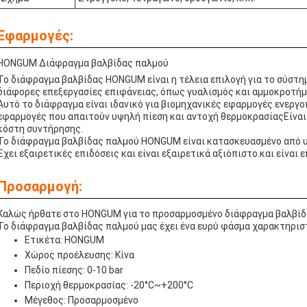
Εφαρμογές:
HONGUM Διάφραγμα βαλβίδας παλμού
Το διάφραγμα βαλβίδας HONGUM είναι η τέλεια επιλογή για το σύστ
διάφορες επεξεργασίες επιφάνειας, όπως γυαλισμός και αμμοκροτήμ
Αυτό το διάφραγμα είναι ιδανικό για βιομηχανικές εφαρμογές ενεργο
εφαρμογές που απαιτούν υψηλή πίεση και αντοχή θερμοκρασίαςΕίναι 
κόστη συντήρησης.
Το διάφραγμα βαλβίδας παλμού HONGUM είναι κατασκευασμένο από υ
Έχει εξαιρετικές επιδόσεις και είναι εξαιρετικά αξιόπιστο.και είναι
Προσαρμογή:
Καλώς ήρθατε στο HONGUM για το προσαρμοσμένο διάφραγμα βαλβίδ
Το διάφραγμα βαλβίδας παλμού μας έχει ένα ευρύ φάσμα χαρακτηρισ
Ετικέτα: HONGUM
Χώρος προέλευσης: Κίνα
Πεδίο πίεσης: 0-10 bar
Περιοχή θερμοκρασίας: -20°C~+200°C
Μέγεθος: Προσαρμοσμένο