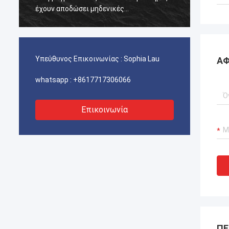
έχουν αποδώσει μηδενικές
έχουν 
αποτυχίες.διασφάλιση αδιάλειπτης
αποτυχ
λειτουργίας των γερανούχων λιμένων
λειτου
μας, συστήματα προώθησης σκαφών και
μας, 
εξοπλισμός μεταφοράς ΥΦΑ.
εξοπλ
Υπεύθυνος Επικοινωνίας :
Sophia Lau
ΑΦ
whatsapp :
+8617717306066
Επικοινωνία
ΠΕ