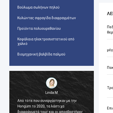
Βούλωμα σωλήνων πηλού
ΛΕ
Κυλώντας σφραγίδα διαφραγμάτων
Πεδ
Προϊόντα πολυουρεθανίου
θερ
Κεφάλαια ηλεκτροσυστατικού από
χαλκό
μέγ
Βιομηχανική βαλβίδα παλμού
Πα
Τρ
Linda.M
Από τότε που συνεργάστηκαν με την
Από τό
Hongum το 2020, τα λάστιχα
Hongum
Επι
διαφράγματά τους και οι αποσβεστήρες
διαφρά