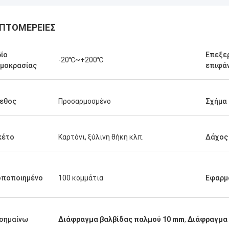
ΠΤΟΜΈΡΕΙΕΣ
ίο
Επεξε
-20℃~+200℃
μοκρασίας
επιφά
εθος
Προσαρμοσμένο
Σχήμα
κέτο
Καρτόνι, ξύλινη θήκη κλπ.
Δάχος
οποποιημένο
100 κομμάτια
Εφαρμ
Linda.M
τε που συνεργάστηκαν με την
 το 2020, τα λάστιχα
σημαίνω
Διάφραγμα βαλβίδας παλμού 10 mm
,
Διάφραγμα 
γματά τους και οι αποσβεστήρες