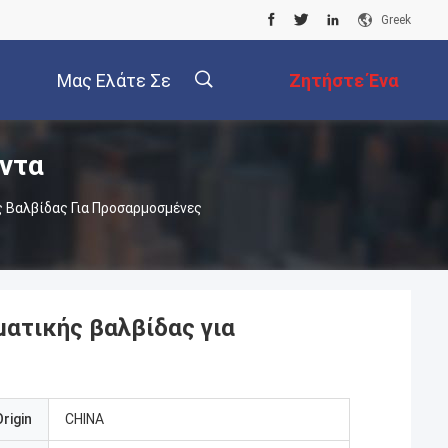
Greek
Μας Ελάτε Σε
Ζητήστε Ένα
ντα
Επαφή Με
Απόσπασμα
 Βαλβίδας Για Προσαρμοσμένες
ατικής βαλβίδας για
rigin
CHINA