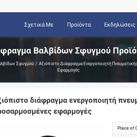
Σχετικά Με
Προϊόντα
Εκδηλώσεις
άφραγμα Βαλβίδων Σφυγμού Προϊό
Εμάς
αλβίδων Σφυγμού
/
Αξιόπιστο Διάφραγμα Ενεργοποιητή Πνευματικής
Εφαρμογές
ξιόπιστο διάφραγμα ενεργοποιητή πνευμ
ροσαρμοσμένες εφαρμογές
Place of O