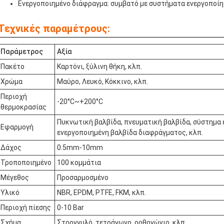
Ενεργοποιημένο διάφραγμα: συμβατό με συστήματα ενεργοποί
Τεχνικές παραμέτρους:
Παράμετρος
Αξία
Πακέτο
Καρτόνι, ξύλινη θήκη, κλπ.
Χρώμα
Μαύρο, Λευκό, Κόκκινο, κλπ.
Περιοχή
-20°C~+200°C
θερμοκρασίας
Πυκνωτική βαλβίδα, πνευματική βαλβίδα, σύστημα 
Εφαρμογή
ενεργοποιημένη βαλβίδα διαφράγματος, κλπ.
Δάχος
0.5mm-10mm
Τροποποιημένο
100 κομμάτια
Μέγεθος
Προσαρμοσμένο
Υλικό
NBR, EPDM, PTFE, FKM, κλπ.
Περιοχή πίεσης
0-10 Bar
Σχήμα
Στρογγυλό, τετράγωνο, ορθογώνιο, κλπ.