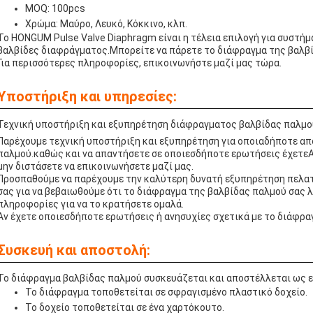
MOQ: 100pcs
Χρώμα: Μαύρο, Λευκό, Κόκκινο, κλπ.
Το HONGUM Pulse Valve Diaphragm είναι η τέλεια επιλογή για συστήμ
βαλβίδες διαφράγματος.Μπορείτε να πάρετε το διάφραγμα της βαλβί
Για περισσότερες πληροφορίες, επικοινωνήστε μαζί μας τώρα.
Υποστήριξη και υπηρεσίες:
Τεχνική υποστήριξη και εξυπηρέτηση διάφραγματος βαλβίδας παλμο
Παρέχουμε τεχνική υποστήριξη και εξυπηρέτηση για οποιαδήποτε από
παλμού.καθώς και να απαντήσετε σε οποιεσδήποτε ερωτήσεις έχετεΑ
μην διστάσετε να επικοινωνήσετε μαζί μας.
Προσπαθούμε να παρέχουμε την καλύτερη δυνατή εξυπηρέτηση πελατ
σας για να βεβαιωθούμε ότι το διάφραγμα της βαλβίδας παλμού σας λ
πληροφορίες για να το κρατήσετε ομαλά.
Αν έχετε οποιεσδήποτε ερωτήσεις ή ανησυχίες σχετικά με το διάφρα
Συσκευή και αποστολή:
Το διάφραγμα βαλβίδας παλμού συσκευάζεται και αποστέλλεται ως ε
Το διάφραγμα τοποθετείται σε σφραγισμένο πλαστικό δοχείο.
Το δοχείο τοποθετείται σε ένα χαρτόκουτο.