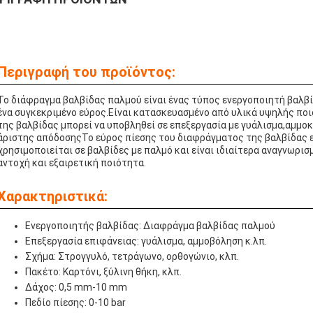
Περιγραφή του προϊόντος:
Το διάφραγμα βαλβίδας παλμού είναι ένας τύπος ενεργοποιητή βαλβίδ
ένα συγκεκριμένο εύρος.Είναι κατασκευασμένο από υλικά υψηλής πο
της βαλβίδας μπορεί να υποβληθεί σε επεξεργασία με γυάλισμα,αμμο
άριστης απόδοσηςΤο εύρος πίεσης του διαφράγματος της βαλβίδας εί
χρησιμοποιείται σε βαλβίδες με παλμό και είναι ιδιαίτερα αναγνωρισ
αντοχή και εξαιρετική ποιότητα.
Χαρακτηριστικά:
Ενεργοποιητής βαλβίδας: Διαφράγμα βαλβίδας παλμού
Επεξεργασία επιφάνειας: γυάλισμα, αμμοβόληση κ.λπ.
Σχήμα: Στρογγυλό, τετράγωνο, ορθογώνιο, κλπ.
Πακέτο: Καρτόνι, ξύλινη θήκη, κλπ.
Δάχος: 0,5 mm-10 mm
Πεδίο πίεσης: 0-10 bar