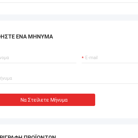
αποδώσει μηδενικές
ίες.διασφάλιση αδιάλειπτης
ργίας των γερανούχων λιμένων
συστήματα προώθησης σκαφών και
ισμός μεταφοράς ΥΦΑ.
ΉΣΤΕ ΈΝΑ ΜΉΝΥΜΑ
Να Στείλετε Μήνυμα
ΡΙΓΡΑΦΉ ΠΡΟΪΌΝΤΩΝ