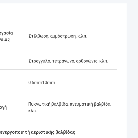
ργασία
Στίλβωση, αμμόστρωση, κ.λπ.
νειας
Στρογγυλό, τετράγωνο, ορθογώνιο, κλπ.
0.5mm10mm
Πυκνωτική βαλβίδα, πνευματική βαλβίδα,
ογή
κλπ.
ενεργοποιητή αεριστικής βαλβίδας