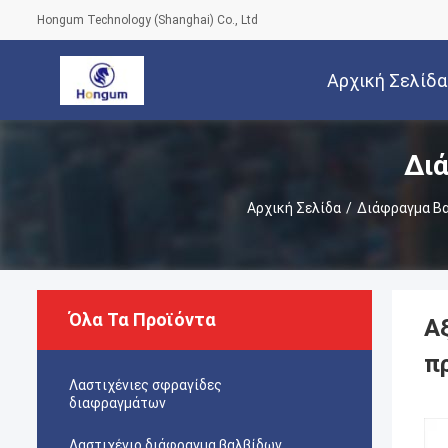
Hongum Technology (Shanghai) Co., Ltd
Αρχική Σελίδα
Δι
Αρχική Σελίδα
/
Διάφραγμα Β
Όλα Τα Προϊόντα
Α
π
Λαστιχένιες σφραγίδες
διαφραγμάτων
Λαστιχένιο διάφραγμα βαλβίδων