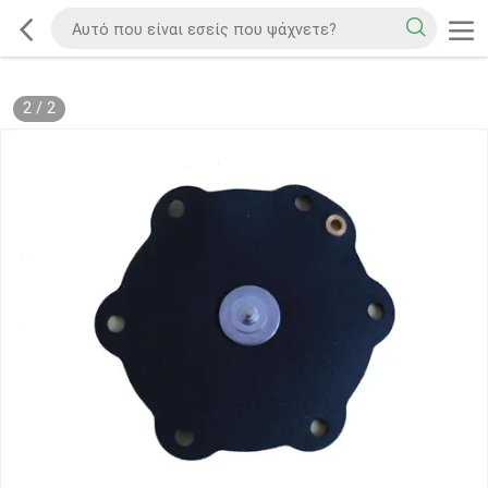
2
/
2