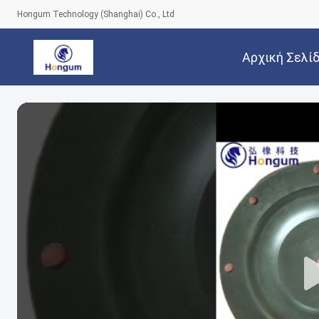
Hongum Technology (Shanghai) Co., Ltd
Αρχική Σελί