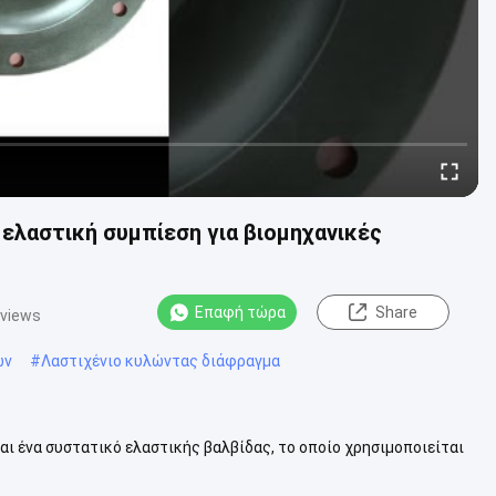
ελαστική συμπίεση για βιομηχανικές
Επαφή τώρα
Share
 views
ων
#
Λαστιχένιο κυλώντας διάφραγμα
αι ένα συστατικό ελαστικής βαλβίδας, το οποίο χρησιμοποιείται
βαλβίδας.σετ χαμηλ...
Δείτε περισσότερων