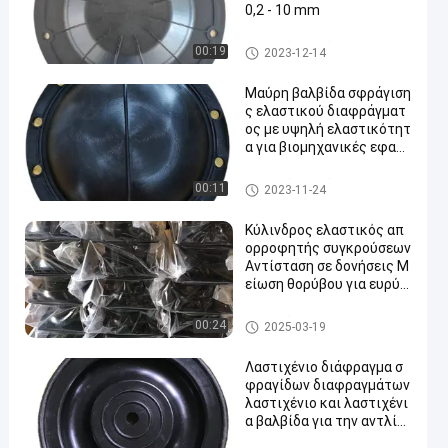
0,2 - 10 mm
Λαστιχένιο διάφραγμα βαλβί
00:19
2023-12-14
δων
Μαύρη βαλβίδα σφράγιση
ς ελαστικού διαφράγματ
ος με υψηλή ελαστικότητ
α για βιομηχανικές εφαρ
μογές
Λαστιχένιο διάφραγμα βαλβί
00:11
2023-11-24
δων
Κύλινδρος ελαστικός απ
ορροφητής συγκρούσεων
Αντίσταση σε δονήσεις Μ
είωση θορύβου για ευρύ ε
ύρος θερμοκρασιών
λαστιχένιος απορροφητής κ
00:24
2025-03-19
λονισμού
Λαστιχένιο διάφραγμα σ
φραγίδων διαφραγμάτων
λαστιχένιο και λαστιχένι
α βαλβίδα για την αντλία
διαφραγμάτων