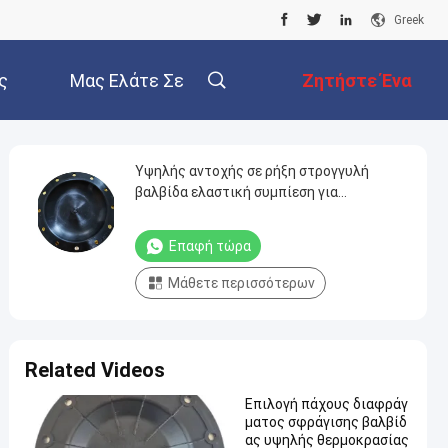
Greek
ς
Μας Ελάτε Σε
Ζητήστε Ένα
Επαφή Με
Απόσπασμα
Υψηλής αντοχής σε ρήξη στρογγυλή
βαλβίδα ελαστική συμπίεση για
βιομηχανικές εφαρμογές
Επαφή τώρα
Μάθετε περισσότερων
Related Videos
Επιλογή πάχους διαφράγ
ματος σφράγισης βαλβίδ
ας υψηλής θερμοκρασίας