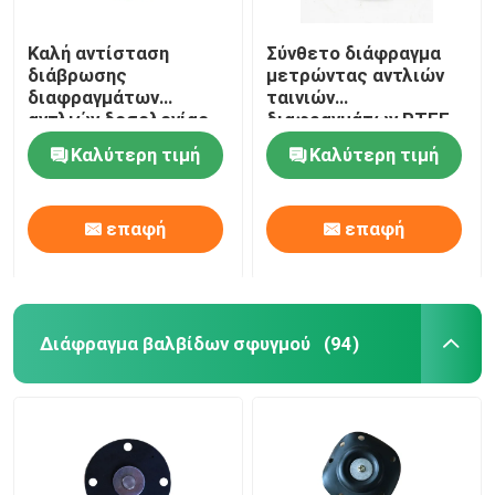
Καλή αντίσταση
Σύνθετο διάφραγμα
διάβρωσης
μετρώντας αντλιών
διαφραγμάτων
ταινιών
αντλιών δοσολογίας
διαφραγμάτων PTFE
ελαστικότητας PTFE
EPDM
Καλύτερη τιμή
Καλύτερη τιμή
EPDM
επαφή
επαφή
Διάφραγμα βαλβίδων σφυγμού
(94)