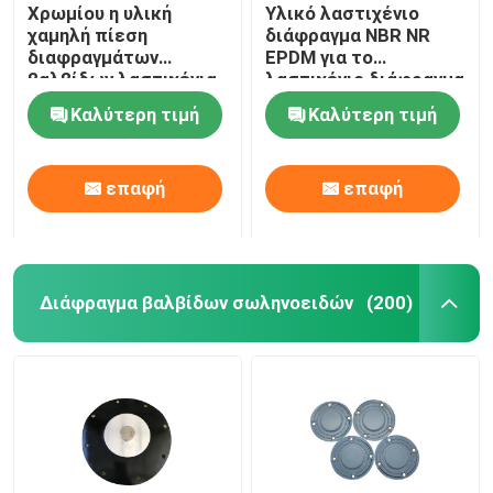
Χρωμίου η υλική
Υλικό λαστιχένιο
χαμηλή πίεση
διάφραγμα NBR NR
διαφραγμάτων
EPDM για το
βαλβίδων λαστιχένια
λαστιχένιο διάφραγμα
βγάζει από τη θέση
εξαρτήσεων
Καλύτερη τιμή
Καλύτερη τιμή
που ήταν τις
αεροφρένων
εξαρτήσεις
Diaphrgams βαλβίδων
επαφή
επαφή
Διάφραγμα βαλβίδων σωληνοειδών
(200)