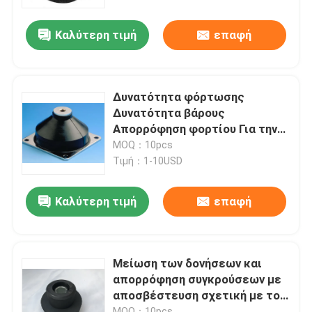
Καλύτερη τιμή
επαφή
περιοδεία στο εργοστάσιο
Έλεγχος ποιότητας
Δυνατότητα φόρτωσης
Δυνατότητα βάρους
Ειδήσεις
Απορρόφηση φορτίου Για την
απορρόφηση φορτίου
MOQ：10pcs
Τιμή：1-10USD
Υποθέσεις
Καλύτερη τιμή
επαφή
Ζητήστε μια προσφορά
Λαστιχένιες σφραγίδες διαφραγμάτων
Μείωση των δονήσεων και
απορρόφηση συγκρούσεων με
αποσβέστευση σχετική με το
Λαστιχένιο διάφραγμα βαλβίδων
προϊόν
MOQ：10pcs