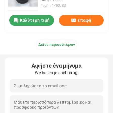
Τιμή：1-10USD
Διάφραγμα βαλβίδων σωληνοειδών
Καλύτερη τιμή
επαφή
Διάφραγμα μετρώντας αντλιών
Δείτε περισσότερων
Διάφραγμα βαλβίδων σφυγμού
Πνευματικό διάφραγμα βαλβίδων
Αφήστε ένα μήνυμα
We bellen je snel terug!
Σύνθετο διάφραγμα
λαστιχένιος απορροφητής κλονισμού
Λαστιχένιο στόλισμα φλαντζών