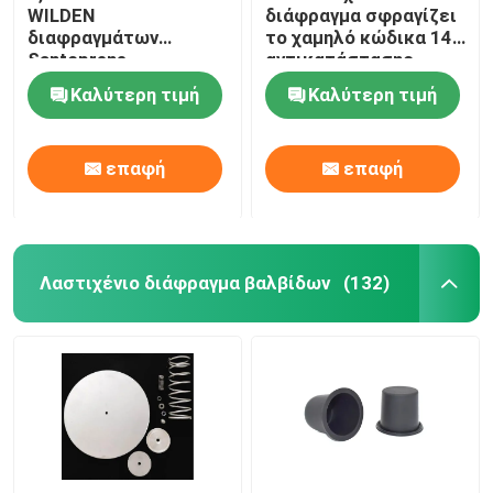
WILDEN
διάφραγμα σφραγίζει
διαφραγμάτων
το χαμηλό κώδικα 14
Βιομηχανική βαλβίδα παλμού
Santoprene
αντικατάστασης
λαστιχένια στρόφια
διαφραγμάτων
Καλύτερη τιμή
Καλύτερη τιμή
διαφραγμάτων
διαπερατότητας
διαφραγμάτων μαύρα
αερίου EPDM
λαστιχένια
επαφή
επαφή
Λαστιχένιο διάφραγμα βαλβίδων
(132)