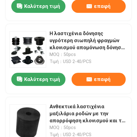
Καλύτερη τιμή
επαφή
Η λαστιχένια δόνησης
υγρότερη σιωπηλή φραγμών
κλονισμού απομόνωση δόνησης
απορροφητών λαστιχένια
MOQ：50pcs
τοποθετεί
Τιμή：USD 2-40/PCS
Καλύτερη τιμή
επαφή
Σπίτι
Ανθεκτικά λαστιχένια
μαξιλάρια ροδών με την
Προϊόντα
απορρόφηση κλονισμού και την
αντίσταση θερμότητας
MOQ：50pcs
Σχετικά με εμάς
Τιμή：USD 2-40/PCS