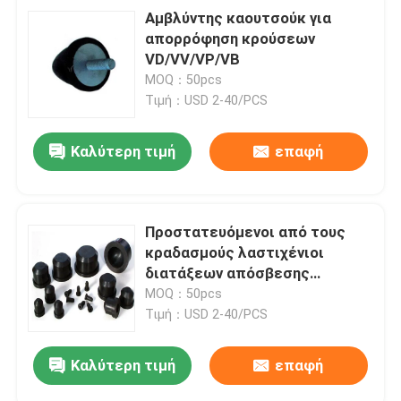
Αμβλύντης καουτσούκ για
απορρόφηση κρούσεων
VD/VV/VP/VB
MOQ：50pcs
Τιμή：USD 2-40/PCS
Καλύτερη τιμή
επαφή
Προστατευόμενοι από τους
κραδασμούς λαστιχένιοι
διατάξεων απόσβεσης
ελαστικοί σωμάτων
MOQ：50pcs
απορροφητές κλονισμού
Τιμή：USD 2-40/PCS
κλονισμών λαστιχένιοι
Καλύτερη τιμή
επαφή