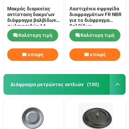
Μακράς διαρκείας
Λαστιχένια σφραγίδα
αντίσταση δακρυ'ων
διαφραγμάτων FR NBR
διάφραγμα βαλβίδων
για το διάφραγμα
σωληνοειδών 14
βαλβίδων
ίντσας για την
σωληνοειδών
Καλύτερη τιμή
Καλύτερη τιμή
αφαίρεση σκόνης
εξοπλισμού
εγκαταστάσεων
αφαίρεσης σκόνης
παραγωγής ενέργειας
επαφή
επαφή
Διάφραγμα μετρώντας αντλιών
(100)