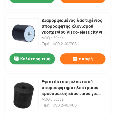
Διαμορφωμένος λαστιχένιος
απορροφητής κλονισμού
νεοπρενίου Visco-elasticity για
το δυναμικό απορροφητή
MOQ：50pcs
κλονισμού παραμόρφωσης
Τιμή：USD 2-40/PCS
Καλύτερη τιμή
επαφή
Εγκατάσταση ελαστικού
απορροφητήρα ηλεκτρικού
κρούσματος ελαστικού για
τροχιά
MOQ：50pcs
Τιμή：USD 2-40/PCS