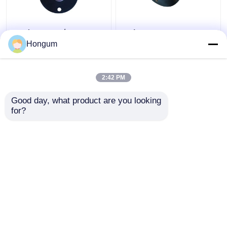
Αντίσταση γήρανσης
Διάφραγμα Fit ZBS
διαφραγμάτων
ZCA Αρνητική
Hongum
βαλβίδων σφυγμού
βαρύτητα βαλβίδα
φίλτρων χρωμίου FR
Σολενοειδούς
Βαλβίδας παλμού
2:42 PM
Καλύτερη τιμή
Καλύτερη τιμή
Good day, what product are you looking 
for?
επαφή
επαφή
Δείτε περισσότερων
Αρχική Σελίδα
Περίπου εμείς
επαφή
Desktop Site
Sitemap
Πολιτική μυστικότητας