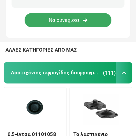
εύκαμπτη μάνικα ανοξείδωτου
υψηλή υδραυλική μάνικα
ΑΛΛΕΣ ΚΑΤΗΓΟΡΙΕΣ ΑΠΟ ΜΑΣ
Υδραυλική μάνικα χαμηλής πίεσης
Βούλωμα σωλήνων πηλού
Λαστιχένιες σφραγίδες διαφραγμάτων
(111)
Κυλώντας σφραγίδα διαφραγμάτων
Προϊόντα πολυουρεθανίου
Κεφάλαια ηλεκτροσυστατικού από χαλκό
0,5-ίντσα 01101058
Το λαστιχένιο