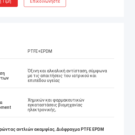
η Τιμή
Επικοινωνήστε
PTFE+EPDM
Όξινη και αλκαλική αντίσταση, σύμφωνα
ση
με τις απαιτήσεις του ιατρικού και
ντων
επιπέδου υγείας
Χημικών και φαρμακευτικών
ία
εγκαταστάσεις βιομηχανίας
oment
ηλεκτρονικής,
ρώντας αντλιών ακαμψίας
,
Διάφραγμα PTFE EPDM