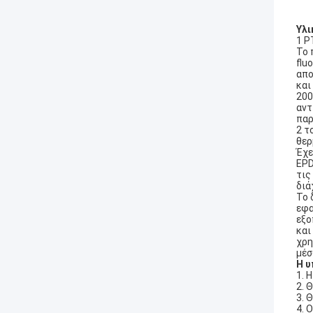
Υλι
1 P
Το 
flu
απο
και
200
αντ
παρ
2 τ
θερ
Έχε
EPD
τις
διά
Το 
εφα
εξο
και
χρη
μέσ
Η υ
1. 
2. 
3. 
4. 