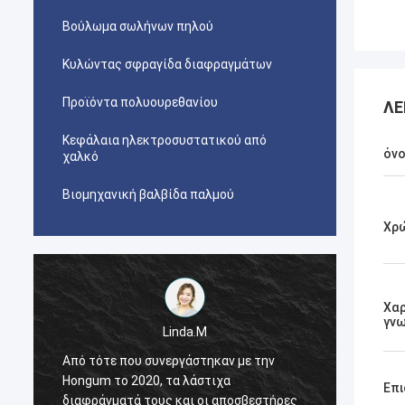
Βούλωμα σωλήνων πηλού
Κυλώντας σφραγίδα διαφραγμάτων
Προϊόντα πολυουρεθανίου
ΛΕ
Κεφάλαια ηλεκτροσυστατικού από
όν
χαλκό
Βιομηχανική βαλβίδα παλμού
Χρ
Χαρ
γν
Linda.M
Από τότε που συνεργάστηκαν με την
Από τό
Hongum το 2020, τα λάστιχα
Hongum
Επι
διαφράγματά τους και οι αποσβεστήρες
διαφρά