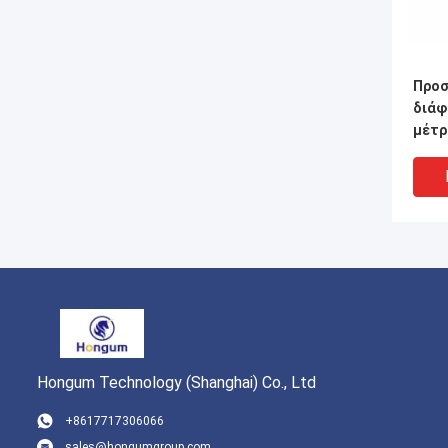
Προσ
διάφ
μέτρ
Hongum Technology (Shanghai) Co., Ltd
+8617717306066
sales@hongumgroup.com