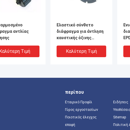
αρμοσμένο
Ελαστικό σύνθετο
Ενι
ραγμα αντλίας
διάφραγμα για άντληση
δι
ησης
καυστικής όξινης
EP
υδρογονάνθρακα σε
εξ
σκόνη
Καλύτερη Τιμή
Καλύτερη Τιμή
περίπου
Εταιρικό Προφίλ
Ειδήσεις
Γύρος εργοστασίων
Υποθέσει
Ποιοτικός έλεγχος
Sitemap
επαφή
Πολιτική