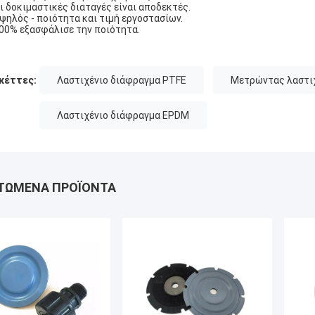
Οι δοκιμαστικές διαταγές είναι αποδεκτές.
Υψηλός - ποιότητα και τιμή εργοστασίων.
100% εξασφάλισε την ποιότητα.
κέττες:
Λαστιχένιο διάφραγμα PTFE
Μετρώντας λαστιχ
Λαστιχένιο διάφραγμα EPDM
ΤΏΜΕΝΑ ΠΡΟΪΌΝΤΑ