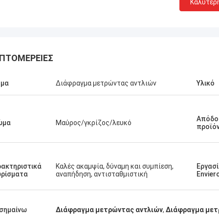
Καλύτερ
ΠΤΟΜΈΡΕΙΕΣ
ομα
Διάφραγμα μετρώντας αντλιών
Υλικό
Απόδο
ώμα
Μαύρος/γκρίζος/λευκό
προϊό
ακτηριστικά
Καλές ακαμψία, δύναμη και συμπίεση,
Εργασ
ωρίσματα
αναπήδηση, αντισταθμιστική
Envier
Linda.M
τε που συνεργάστηκαν με την
 το 2020, τα λάστιχα
σημαίνω
Διάφραγμα μετρώντας αντλιών
,
Διάφραγμα μετ
γματά τους και οι αποσβεστήρες