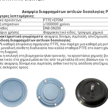
Ακαμψία διαφραγμάτων αντλιών δοσολογίας 
γορες λεπτομέρειες:
κό προϊόντων
PTFE+EPDM
ή υπηρεσιών
≥1000000 χρόνοι
γεθος
DN8-DN200
άριο χρήσης
Φαρμακευτικό είδος, τρόφιμα, χημικά
ακτηριστικά γνωρίσματα:
ακαμψία, δύναμη, συμπίεση, αποζημίωση
δοση διαφραγμάτων αντλιών δοσολογίας:
% καθαρή επιφάνεια σφράγισης PTFE, που παρέχει μια καθαρή μη ρυ
 μοναδική σύνθετη διαδικασία που κολλά σταθερά PTFE στο λαστιχ
 τη διαρροή.
αι η επιλογή στη βιομηχανία ηλεκτρονικής, τα εργοστάσια χημικής β
εκτικός στα χημικά μέσα εκτός από τα μέταλλα όξινος-βάσεων και τ
ές ακαμψία, δύναμη και συμπίεση, ανθεκτικότητα, απόδοση αποζημιώσ
ς σκληρούς όρους.