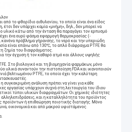
λλον
ι από το φθορίδιο αιθυλενίου, το οποίο είναι ένα είδος
, έτσι δεν υπάρχει καμία «μνήμη», δηλ., δεν μπορεί να
ο υλικό κάτω από την ένταση θα παραγάγει τον ερπυσμό
έχει ένα ευρύ φάσμα εφαρμογή θερμοκρασίας (-
 κανένα πρόβλημα γήρανσης, το νερό και την υπεριώδη
ασία είναι επάνω από 130℃, το απλό διάφραγμα PTFE θα
τη ζημία του διαφράγματος.
ια την έγχυση ή τον καθαρό ατμό και άλλους υψηλής
FE. Στο βιολογικό και τη βιομηχανία φαρμάκων, μόνο
δύο υλικά συναντούν την πιστοποίηση FDA και ικανοποιούν
νιά βελτιωμένου PTFE, το οποίο έχει την καλύτερη
κατασκευαστές.
η συγκεκριμένη ανάλυση πρέπει να γίνει για κάθε
κες εργασίας υπάρχουν συχνά στη λειτουργία του ίδιου
ετικοί τύποι υλικών διαφραγμάτων. Οι χημικές ιδιότητες
ς αλληλεπιδράσεις, και η καταλληλότητα του προϊόντος
ς προϊόντων ή επιθεώρηση ποιοτικής διαταγής. Μόνο
υνα, οικονομικά και από μακρού υφιστάμενος.
α.