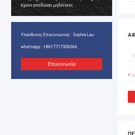
έχουν αποδώσει μηδενικές
έχουν 
αποτυχίες.διασφάλιση αδιάλειπτης
αποτυχ
λειτουργίας των γερανούχων λιμένων
λειτου
μας, συστήματα προώθησης σκαφών και
μας, 
εξοπλισμός μεταφοράς ΥΦΑ.
εξοπλ
ΑΦ
Υπεύθυνος Επικοινωνίας :
Sophia Lau
whatsapp :
+8617717306066
Επικοινωνία
ΠΕ