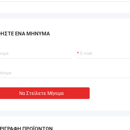
αποδώσει μηδενικές
ίες.διασφάλιση αδιάλειπτης
ργίας των γερανούχων λιμένων
συστήματα προώθησης σκαφών και
ισμός μεταφοράς ΥΦΑ.
ΉΣΤΕ ΈΝΑ ΜΉΝΥΜΑ
Να Στείλετε Μήνυμα
ΡΙΓΡΑΦΉ ΠΡΟΪΌΝΤΩΝ