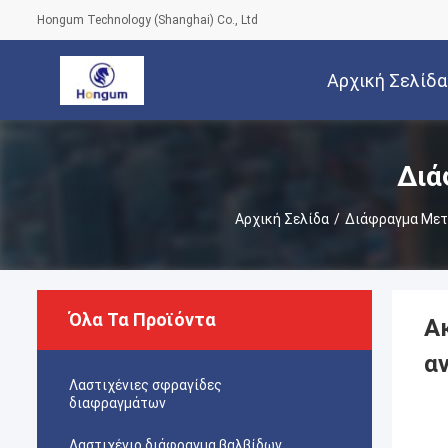
Hongum Technology (Shanghai) Co., Ltd
Αρχική Σελίδα
Διά
Αρχική Σελίδα
/
Διάφραγμα Μετ
Όλα Τα Προϊόντα
Α
α
Λαστιχένιες σφραγίδες
διαφραγμάτων
Λαστιχένιο διάφραγμα βαλβίδων