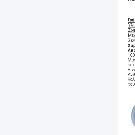
Γρή
Υλι
Ζω
Μέ
Σεν
Χαρ
Από
100
Μια
και
Είν
Ανθ
Καλ
του