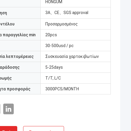
HONGUM
3A、CE、SGS approval
ηση
οντέλου
Προσαρμοσμένος
 παραγγελίας min
20pcs
30-500usd / pc
ία λεπτομέρειες
Συσκευασία χαρτοκιβωτίων
παράδοσης
5-25days
ρωμής
T/T, L/C
ητα προσφοράς
3000PCS/MONTH