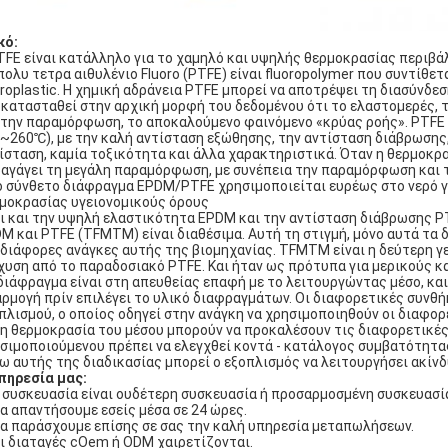
κό:
TFE είναι κατάλληλο για το χαμηλό και υψηλής θερμοκρασίας περιβά
πολυ τετρα αιθυλένιο Fluoro (PTFE) είναι fluoropolymer που συντίθετα
oroplastic. Η χημική αδράνεια PTFE μπορεί να αποτρέψει τη διασύνδεση
κατασταθεί στην αρχική μορφή του δεδομένου ότι το ελαστομερές, τ
 την παραμόρφωση, το αποκαλούμενο φαινόμενο «κρύας ροής». PTFE 
~260℃), με την καλή αντίσταση εξώθησης, την αντίσταση διάβρωσης,
ίσταση, καμία τοξικότητα και άλλα χαρακτηριστικά. Όταν η θερμοκρ
αγάγει τη μεγάλη παραμόρφωση, με συνέπεια την παραμόρφωση και 
ο σύνθετο διάφραγμα EPDM/PTFE χρησιμοποιείται ευρέως στο νερό γ
μοκρασίας υγειονομικούς όρους
ι και την υψηλή ελαστικότητα EPDM και την αντίσταση διάβρωσης PT
M και PTFE (TFMTM) είναι διαθέσιμα. Αυτή τη στιγμή, μόνο αυτά τα 
 διάφορες ανάγκες αυτής της βιομηχανίας. TFMTM είναι η δεύτερη γε
χυση από το παραδοσιακό PTFE. Και ήταν ως πρότυπα για μερικούς 
διάφραγμα είναι στη απευθείας επαφή με το λειτουργώντας μέσο, και 
ρμογή πρίν επιλέγει το υλικό διαφραγμάτων. Οι διαφορετικές συνθή
πλισμού, ο οποίος οδηγεί στην ανάγκη να χρησιμοποιηθούν οι διαφορ
 η θερμοκρασία του μέσου μπορούν να προκαλέσουν τις διαφορετικέ
σιμοποιούμενου πρέπει να ελεγχθεί κοντά - κατάλογος συμβατότητα
ω αυτής της διαδικασίας μπορεί ο εξοπλισμός να λειτουργήσει ακίνδ
πηρεσία μας:
Η συσκευασία είναι ουδέτερη συσκευασία ή προσαρμοσμένη συσκευασί
Θα απαντήσουμε εσείς μέσα σε 24 ώρες.
Θα παράσχουμε επίσης σε σας την καλή υπηρεσία μεταπωλήσεων.
Οι διαταγές cOem ή ODM χαιρετίζονται.