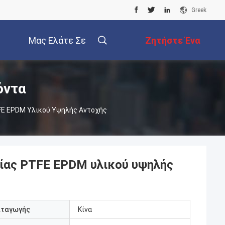
Greek
Μας Ελάτε Σε
Ζητήστε Ένα
Επαφή Με
Απόσπασμα
όντα
FE EPDM Υλικού Υψηλής Αντοχής
ίας PTFE EPDM υλικού υψηλής
αταγωγής
Κίνα