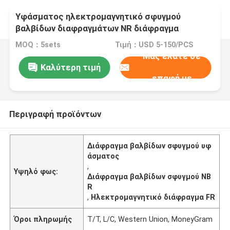
Υφάσματος ηλεκτρομαγνητικό σφυγμού
βαλβίδων διαφραγμάτων NR διάφραγμα
βαλβίδων σωληνοειδών χρωμίου FR NBR υλικό
MOQ：5sets
Τιμή：USD 5-150/PCS
Μας ελάτε σε
Καλύτερη τιμή
επαφή με
Περιγραφή προϊόντων
Διάφραγμα βαλβίδων σφυγμού υφ
άσματος
,
Υψηλό φως:
Διάφραγμα βαλβίδων σφυγμού NB
R
,
Ηλεκτρομαγνητικό διάφραγμα FR
Όροι πληρωμής
T/T, L/C, Western Union, MoneyGram