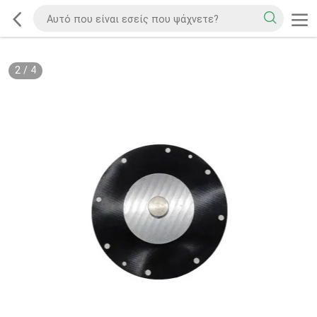
2
/
4