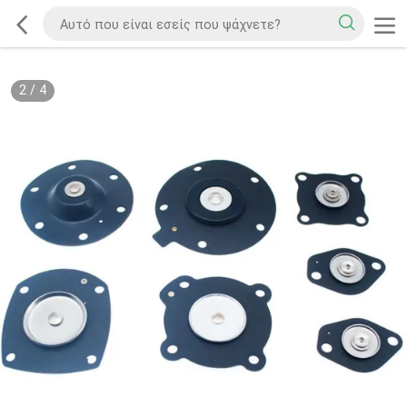
2
/
4