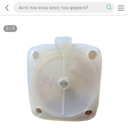
2
/
5