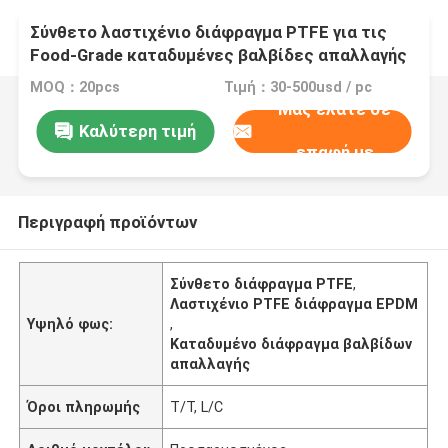
Σύνθετο λαστιχένιο διάφραγμα PTFE για τις
Food-Grade καταδυμένες βαλβίδες απαλλαγής
MOQ：20pcs
Τιμή：30-500usd / pc
Μας ελάτε σε
Καλύτερη τιμή
επαφή με
Περιγραφή προϊόντων
Σύνθετο διάφραγμα PTFE
,
Λαστιχένιο PTFE διάφραγμα EPDM
Υψηλό φως:
,
Καταδυμένο διάφραγμα βαλβίδων
απαλλαγής
Όροι πληρωμής
T/T, L/C