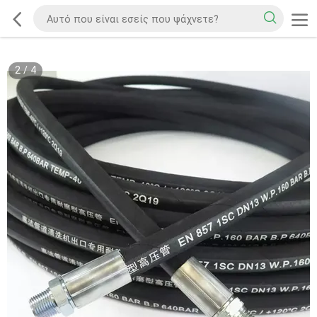
2
/
4