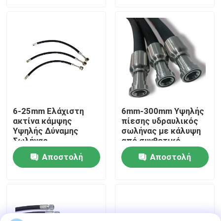
ερώτησης
ερώτησης
περιοδεία στο εργοστάσιο
Έλεγχος ποιότητας
Ειδήσεις
6-25mm Ελάχιστη
6mm-300mm Υψηλής
ακτίνα κάμψης
πίεσης υδραυλικός
Υποθέσεις
Υψηλής Δύναμης
σωλήνας με κάλυψη
Σωλήνας
από συνθετικό
Προσαρμοσμένο
καουτσούκ NBR
Ζητήστε μια προσφορά
Αποστολή
Αποστολή
μήκος Μέγεθος Για
Προδιαγραφή
βαριές εφαρμογές
προϊόντος
ερώτησης
ερώτησης
Λαστιχένιες σφραγίδες διαφραγμάτων
Λαστιχένιο διάφραγμα βαλβίδων