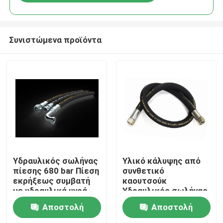
Συνιστώμενα προϊόντα
Σπίτι
Υδραυλικός σωλήνας
Υλικό κάλυψης από
πίεσης 680 bar Πίεση
συνθετικό
εκρήξεως συμβατή
καουτσούκ
Προϊόντα
με υδραυλικά υγρά
Υδραυλικός σωλήνας
για βαριές
υψηλής πίεσης
Αποστολή
Αποστολή
εφαρμογές
194SP 6mm-300mm
Σχετικά με εμάς
Για βιομηχανικά