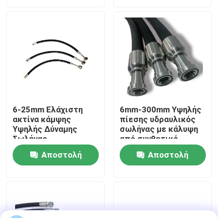
ερώτησης
ερώτησης
περιοδεία στο εργοστάσιο
Έλεγχος ποιότητας
Ειδήσεις
6-25mm Ελάχιστη
6mm-300mm Υψηλής
ακτίνα κάμψης
πίεσης υδραυλικός
Υποθέσεις
Υψηλής Δύναμης
σωλήνας με κάλυψη
Σωλήνας
από συνθετικό
Προσαρμοσμένο
καουτσούκ NBR
Ζητήστε μια προσφορά
Αποστολή
Αποστολή
μήκος Μέγεθος Για
Προδιαγραφή
βαριές εφαρμογές
προϊόντος
ερώτησης
ερώτησης
Λαστιχένιες σφραγίδες διαφραγμάτων
Λαστιχένιο διάφραγμα βαλβίδων