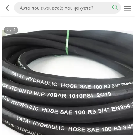
2
/
4