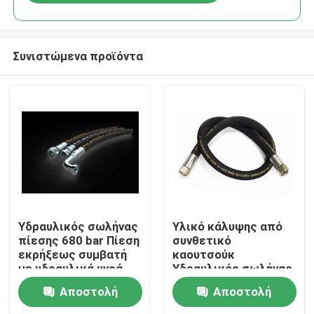
Συνιστώμενα προϊόντα
Σπίτι
Υδραυλικός σωλήνας
Υλικό κάλυψης από
πίεσης 680 bar Πίεση
συνθετικό
εκρήξεως συμβατή
καουτσούκ
Προϊόντα
με υδραυλικά υγρά
Υδραυλικός σωλήνας
για βαριές
υψηλής πίεσης
Αποστολή
Αποστολή
εφαρμογές
194SP 6mm-300mm
Σχετικά με εμάς
Για βιομηχανικά