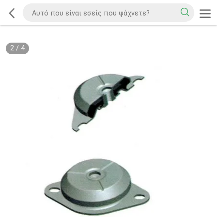
2
/
4