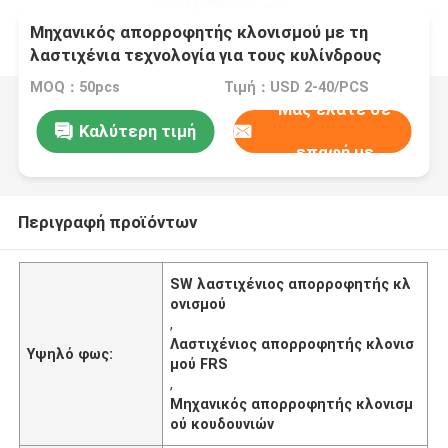
Μηχανικός απορροφητής κλονισμού με τη
λαστιχένια τεχνολογία για τους κυλίνδρους
FRS σφυριών - επιλογή cOem
MOQ：50pcs
Τιμή：USD 2-40/PCS
Μας ελάτε σε
Καλύτερη τιμή
επαφή με
Περιγραφή προϊόντων
SW λαστιχένιος απορροφητής κλ
ονισμού
,
Λαστιχένιος απορροφητής κλονισ
Υψηλό φως:
μού FRS
,
Μηχανικός απορροφητής κλονισμ
ού κουδουνιών