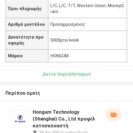
L/C, L/C, T/T, Western Union, MoneyG
Όροι πληρωμής
ram
Αριθμό μοντέλου
Προσαρμοσμένος
Δυνατότητα προ
5000pcs/week
σφοράς
Μάρκα
HONGUM
Δείτε περισσότερων
Περίπου εμείς
Hongum Technology
(Shanghai) Co., Ltd προφίλ
κατασκευαστή
5F, No.200 Guoding Road,