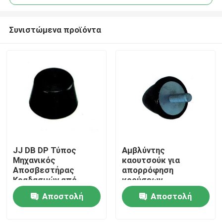
Συνιστώμενα προϊόντα
JJ DB DP Τύπος
Αμβλύντης
Σπίτι
Μηχανικός
καουτσούκ για
Αποσβεστήρας
απορρόφηση
Κραδασμών από
κρούσεων
Προϊόντα
Καουτσούκ
VD/VV/VP/VB
Αποστολή
Αποστολή
ερώτησης
ερώτησης
Σχετικά με εμάς