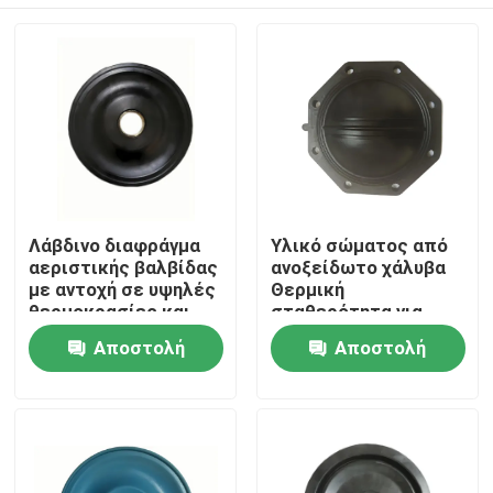
Λάβδινο διαφράγμα
Υλικό σώματος από
αεριστικής βαλβίδας
ανοξείδωτο χάλυβα
με αντοχή σε υψηλές
Θερμική
θερμοκρασίες και
σταθερότητα για
χαμηλό ποσοστό
αντοχή σε
Σπίτι
Αποστολή
Αποστολή
διαρροής 0,05%
θερμοκρασία σε
εφαρμογές αέρα
ερώτησης
ερώτησης
Προϊόντα
Σχετικά με εμάς