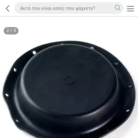
2
/
4