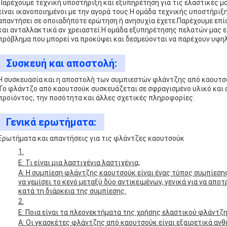
Παρέχουμε τεχνική υποστήριξη και εξυπηρέτηση για τις ελαστικές μα
είναι ικανοποιημένοι με την αγορά τους.Η ομάδα τεχνικής υποστήριξη
απαντήσει σε οποιαδήποτε ερώτηση ή ανησυχία έχετε.Παρέχουμε επί
και ανταλλακτικά αν χρειαστεί.Η ομάδα εξυπηρέτησης πελατών μας εί
πρόβλημα που μπορεί να προκύψει και δεσμεύονται να παρέχουν υψη
Συσκευή και αποστολή:
Η συσκευασία και η αποστολή των συμπιεστών φλάντζης από καουτσ
Το φλάντζο από καουτσούκ συσκευάζεται σε σφραγισμένο υλικό και α
προϊόντος, την ποσότητα και άλλες σχετικές πληροφορίες.
Γενικά ερωτήματα:
Ερωτήματα και απαντήσεις για τις φλάντζες καουτσούκ
Ε: Τι είναι μια λαστιχένια λαστιχένια;
Α: Η συμπίεση φλάντζης καουτσούκ είναι ένας τύπος συμπίεσης
να γεμίσει το κενό μεταξύ δύο αντικειμένων, γενικά για να απ
κατά τη διάρκεια της συμπίεσης.
Ε: Ποια είναι τα πλεονεκτήματα της χρήσης ελαστικού φλάντζη
Α: Οι γκασκέτες φλάντζης από καουτσούκ είναι εξαιρετικά α