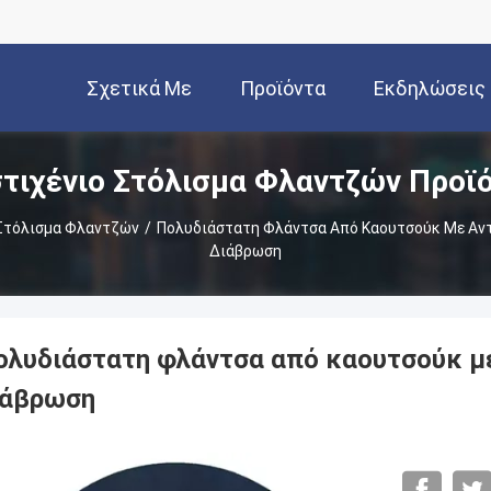
Σχετικά Με
Προϊόντα
Εκδηλώσεις
τιχένιο Στόλισμα Φλαντζών Προϊ
Εμάς
 Στόλισμα Φλαντζών
/
Πολυδιάστατη Φλάντσα Από Καουτσούκ Με Αντ
Διάβρωση
ολυδιάστατη φλάντσα από καουτσούκ με
ιάβρωση