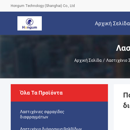
Hongum Technology (Shanghai) Co., Ltd
Αρχική Σελίδα
Λασ
Αρχική Σελίδα
/
Λαστιχένιο
Όλα Τα Προϊόντα
Π
δ
Λαστιχένιες σφραγίδες
διαφραγμάτων
Λαστιχένιο διάφραγμα βαλβίδων