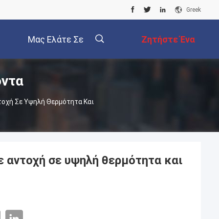
Greek
Μας Ελάτε Σε
Ζητήστε Ένα
όντα
Επαφή Με
Απόσπασμα
οχή Σε Υψηλή Θερμότητα Και
 αντοχή σε υψηλή θερμότητα και