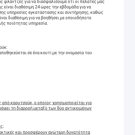
ς φλάντζες για να διασφαλίσουμε ότι οι πελάτες μας
ς είναι διαθέσιμη 24 ώρες την εβδομάδα για να
σης υπηρεσίες εγκατάστασης και συντήρησης, καθώς
ναι διαθέσιμη για να βοηθήσει με οποιοδήποτε
λής ποιότητας υπηρεσία.
ούκ:
ποθηκεύεται σε ένα κουτί με την ονομασία του
 από καουτσούκ, ο οποίος χρησιμοποιείται για
οτρέψει τη διαρροή μεταξύ των δύο αντικειμένων
ς;
νθεκτικές και προσφέρουν ανώτερη δυνατότητα