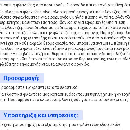
Συσκευή φλάντζης από καουτσούκ: Σφραγίδα και αντοχή στη θερμότ
Τα ελαστικά φλάντζες είναι ελαστομερή σφραγιστικά φλάντζες που 
λύσεις σφραγίσματος για εφαρμογές υψηλής πίεσης.Αυτά τα φλάντζ
θερμότητα., καθιστώντας τους ιδανικούς για εφαρμογές υπό πίεση.
Τα φλάντζερ είναι διαθέσιμα σε διάφορα πάχους, με το πιο κοινό να 
για να ταιριάζει τέλεια στην φλάντζη της εφαρμογής,Παροχή ασφαλο
κατασκευή της φλάντζης είναι το καουτσούκ, το οποίο παρέχει εξαιρ
αντέχει σε κάθε ακραία θερμοκρασία που μπορεί να αντιμετωπίσει η 
Τα ελαστικά φλάντζες είναι ιδανικά για εφαρμογές που απαιτούν μα
πίεσης.Η υψηλή αντοχή στη θερμότητα του συμπίεσης διασφαλίζει ότ
παραμορφωθεί όταν εκτίθεται σε ακραίες θερμοκρασίες, ενώ η ευελιξ
φλέβα της εφαρμογής για μια ασφαλή σφραγίδα.
Προσαρμογή:
Προσαρμόστε τις φλάντζες από ελαστικό
Τα ελαστικά φλάντζες μας κατασκευάζονται με υψηλή χημική αντοχή 
mm. Προσαρμόστε το ελαστικό φλάντζ σας για να ανταποκριθεί στις 
Υποστήριξη και υπηρεσίες:
Τεχνική υποστήριξη και εξυπηρέτηση των φλάντζων ελαστικών