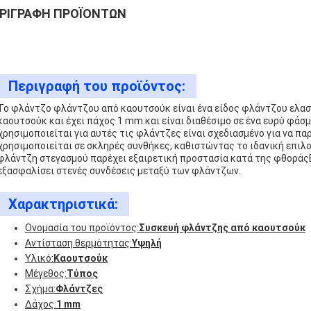
ΡΙΓΡΑΦΉ ΠΡΟΪΌΝΤΩΝ
Περιγραφή του προϊόντος:
Το φλάντζο φλάντζου από καουτσούκ είναι ένα είδος φλάντζου ελασ
καουτσούκ και έχει πάχος 1 mm.και είναι διαθέσιμο σε ένα ευρύ φά
χρησιμοποιείται για αυτές τις φλάντζες είναι σχεδιασμένο για να πα
χρησιμοποιείται σε σκληρές συνθήκες, καθιστώντας το ιδανική επιλ
φλάντζη στεγασμού παρέχει εξαιρετική προστασία κατά της φθοράςΕπ
εξασφαλίσει στενές συνδέσεις μεταξύ των φλάντζων.
Χαρακτηριστικά:
Ονομασία του προϊόντος:
Συσκευή φλάντζης από καουτσούκ
Αντίσταση θερμότητας:
Υψηλή
Υλικό:
Καουτσούκ
Μέγεθος:
Τύπος
Σχήμα:
Φλάντζες
Δάχος:
1 mm