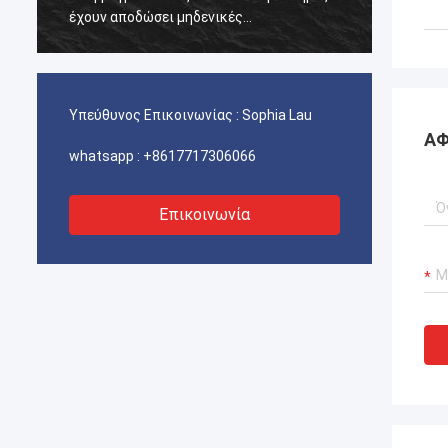
έχουν αποδώσει μηδενικές
έχουν 
αποτυχίες.διασφάλιση αδιάλειπτης
αποτυχ
λειτουργίας των γερανούχων λιμένων
λειτου
μας, συστήματα προώθησης σκαφών και
μας, 
εξοπλισμός μεταφοράς ΥΦΑ.
εξοπλ
Υπεύθυνος Επικοινωνίας :
Sophia Lau
ΑΦ
whatsapp :
+8617717306066
Επικοινωνία