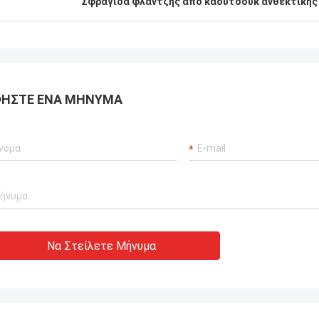
Σφραγίδα φλάντζης από καουτσούκ ανθεκτικής
αποδώσει μηδενικές
ίες.διασφάλιση αδιάλειπτης
ργίας των γερανούχων λιμένων
συστήματα προώθησης σκαφών και
ισμός μεταφοράς ΥΦΑ.
ΉΣΤΕ ΈΝΑ ΜΉΝΥΜΑ
Να Στείλετε Μήνυμα