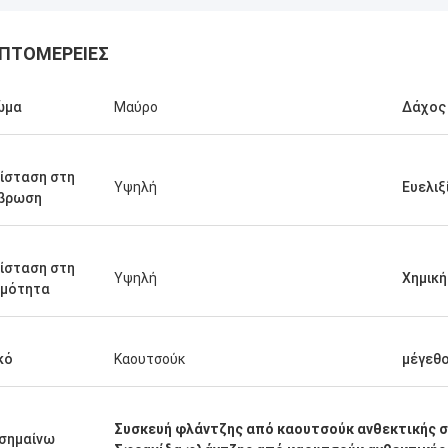
ΠΤΟΜΈΡΕΙΕΣ
ώμα
Μαύρο
Δάχος
ίσταση στη
Υψηλή
Ευελιξ
άβρωση
ίσταση στη
Υψηλή
Χημική
ρμότητα
κό
Καουτσούκ
μέγεθ
Linda.M
τε που συνεργάστηκαν με την
 το 2020, τα λάστιχα
Συσκευή φλάντζης από καουτσούκ ανθεκτικής 
σημαίνω
γματά τους και οι αποσβεστήρες