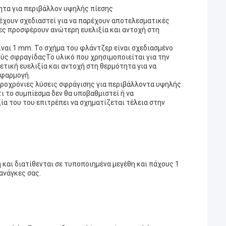
ητα για περιβάλλον υψηλής πίεσης
έχουν σχεδιαστεί για να παρέχουν αποτελεσματικές
ες προσφέρουν ανώτερη ευελιξία και αντοχή στη
είναι 1 mm. Το σχήμα του φλάντζερ είναι σχεδιασμένο
ύς σφραγίδαςΤο υλικό που χρησιμοποιείται για την
ετική ευελιξία και αντοχή στη θερμότητα για να
εφαρμογή.
κροχρόνιες λύσεις σφράγισης για περιβάλλοντα υψηλής
ι το συμπίεσμα δεν θα υποβαθμιστεί ή να
ία του του επιτρέπει να σχηματίζεται τέλεια στην
και διατίθενται σε τυποποιημένα μεγέθη και πάχους 1
ανάγκες σας.