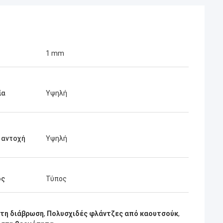
1 mm
ία
Υψηλή
 αντοχή
Υψηλή
ος
Τύπος
στη διάβρωση
,
Πολυσχιδές φλάντζες από καουτσούκ
,