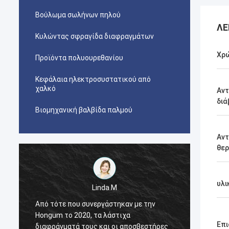
Βούλωμα σωλήνων πηλού
ΛΕ
Κυλώντας σφραγίδα διαφραγμάτων
Χρ
Προϊόντα πολυουρεθανίου
Κεφάλαια ηλεκτροσυστατικού από
χαλκό
Αντ
δι
Βιομηχανική βαλβίδα παλμού
Αντ
θε
υλι
Linda.M
Από τότε που συνεργάστηκαν με την
Από τό
Hongum το 2020, τα λάστιχα
Hongum
Επι
διαφράγματά τους και οι αποσβεστήρες
διαφρά