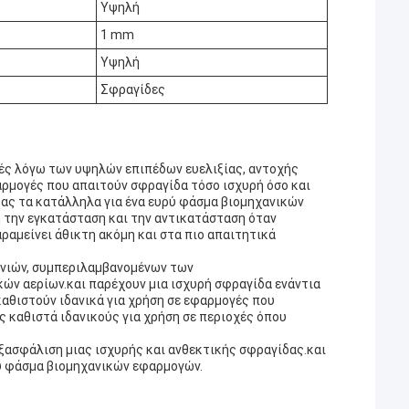
Υψηλή
1 mm
Υψηλή
Σφραγίδες
γές λόγω των υψηλών επιπέδων ευελιξίας, αντοχής
φαρμογές που απαιτούν σφραγίδα τόσο ισχυρή όσο και
τας τα κατάλληλα για ένα ευρύ φάσμα βιομηχανικών
 την εγκατάσταση και την αντικατάσταση όταν
ραμείνει άθικτη ακόμη και στα πιο απαιτητικά
χανιών, συμπεριλαμβανομένων των
ών αερίων.και παρέχουν μια ισχυρή σφραγίδα ενάντια
καθιστούν ιδανικά για χρήση σε εφαρμογές που
ς καθιστά ιδανικούς για χρήση σε περιοχές όπου
εξασφάλιση μιας ισχυρής και ανθεκτικής σφραγίδας.και
ρύ φάσμα βιομηχανικών εφαρμογών.