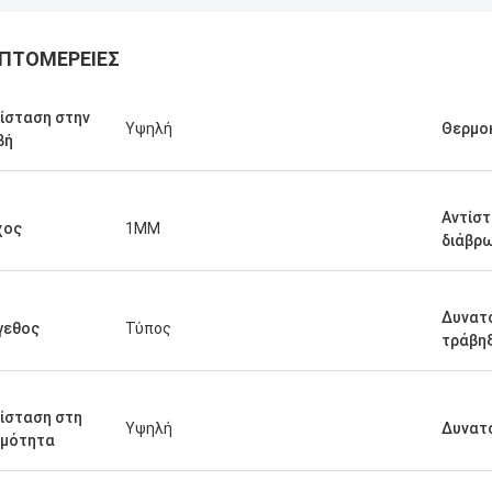
ΠΤΟΜΈΡΕΙΕΣ
ίσταση στην
Υψηλή
Θερμο
βή
Αντίστ
χος
1MM
διάβρ
Δυνατ
γεθος
Τύπος
τράβη
Linda.M
ίσταση στη
Υψηλή
Δυνατ
τε που συνεργάστηκαν με την
ρμότητα
 το 2020, τα λάστιχα
γματά τους και οι αποσβεστήρες