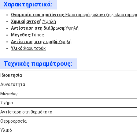
Χαρακτηριστικά:
Ονομασία του προϊόντος:
Ελαστομερές φλάντζης, ελαστομερ
Χημική αντοχή:
Υψηλή
Αντίσταση στη διάβρωση:
Υψηλή
Μέγεθος:
Τύπος
Αντίσταση στην τριβή:
Υψηλή
Υλικό:
Καουτσούκ
Τεχνικές παραμέτρους:
Ιδιοκτησία
Δυνατότητα
Μέγεθος
Σχήμα
Αντίσταση στη θερμότητα
Θερμοκρασία
Υλικό