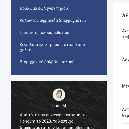
Βούλωμα σωλήνων πηλού
ΛΕ
Κυλώντας σφραγίδα διαφραγμάτων
Αντ
Προϊόντα πολυουρεθανίου
τρι
Κεφάλαια ηλεκτροσυστατικού από
χαλκό
Δά
Βιομηχανική βαλβίδα παλμού
Μέ
Linda.M
Αντ
Από τότε που συνεργάστηκαν με την
Από τό
θε
Hongum το 2020, τα λάστιχα
Hongum
διαφράγματά τους και οι αποσβεστήρες
διαφρά