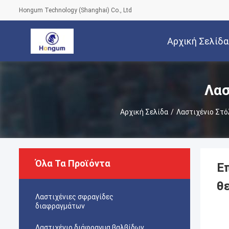
Hongum Technology (Shanghai) Co., Ltd
Αρχική Σελίδα
Λασ
Αρχική Σελίδα
/
Λαστιχένιο Στ
Όλα Τα Προϊόντα
Ε
θ
Λαστιχένιες σφραγίδες
διαφραγμάτων
Λαστιχένιο διάφραγμα βαλβίδων