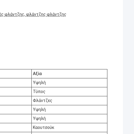
ές φλάντζης, φλάντζης φλάντζης
Αξία
Υψηλή
Τύπος
Φλάντζες
Υψηλή
Υψηλή
Καουτσούκ