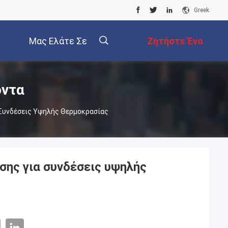
Greek
Μας Ελάτε Σε
Ζητήστε Ένα
Επαφή Με
Απόσπασμα
όντα
 Συνδέσεις Υψηλής Θερμοκρασίας
σης για συνδέσεις υψηλής