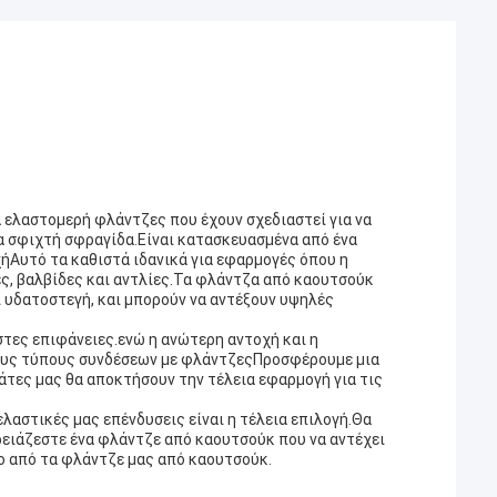
α ελαστομερή φλάντζες που έχουν σχεδιαστεί για να
α σφιχτή σφραγίδα.Είναι κατασκευασμένα από ένα
ήΑυτό τα καθιστά ιδανικά για εφαρμογές όπου η
ες, βαλβίδες και αντλίες.Τα φλάντζα από καουτσούκ
αι υδατοστεγή, και μπορούν να αντέξουν υψηλές
τες επιφάνειες.ενώ η ανώτερη αντοχή και η
τους τύπους συνδέσεων με φλάντζεςΠροσφέρουμε μια
λάτες μας θα αποκτήσουν την τέλεια εφαρμογή για τις
ελαστικές μας επένδυσεις είναι η τέλεια επιλογή.Θα
ρειάζεστε ένα φλάντζε από καουτσούκ που να αντέχει
λο από τα φλάντζε μας από καουτσούκ.