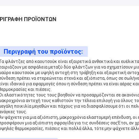
ΡΙΓΡΑΦΉ ΠΡΟΪΌΝΤΩΝ
Περιγραφή του προϊόντος:
Τα φλάντζες από καουτσούκ είναι εξαιρετικά ανθεκτικά και ευέλικτ
ταιριάζουν με ασφάλεια μεταξύ δύο φλάντζων για να σχηματίσουν μι
μαύρο καουτσούκ με υψηλή αντοχή στη τράβηξη και εξαιρετική αντοχ
σύνδεση πρέπει να στερεώνεται στενά και αξιόπιστα, όπως σε σωλήν
είναι ιδανικά για εφαρμογές όπου η σύνδεση πρέπει να είναι αέρας κ
θερμοκρασίες και πιέσεις.
Οι ελαστικότητες τους τους βοηθούν να προσαρμόζονται σε ακανόνισ
μακροχρόνια αντοχή τους καθιστούν την τέλεια επιλογή για όλους 
μεγάλη ποικιλία μεγεθών και πάχους για να διασφαλίσουμε ότι οι πε
ανάγκες τους.
Αν ψάχνετε για μια αξιόπιστη, μακροχρόνια ελαστομερή επένδυση, οι 
προσφέρουν μια αξιόπιστη σφραγίδα για τις συνδέσεις σαςΈτσι, αν χ
υψηλές θερμοκρασίες, πιέσεις και πολλά άλλα, τότε μην ψάχνετε άλ