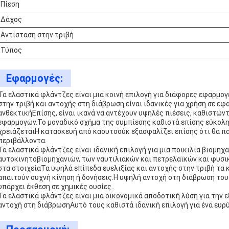
Πίεση
Δάχος
Αντίσταση στην τριβή
Τύπος
Εφαρμογές:
Τα ελαστικά φλάντζες είναι μια κοινή επιλογή για διάφορες εφαρμο
στην τριβή και αντοχής στη διάβρωση.είναι ιδανικές για χρήση σε ε
ανθεκτικήΕπίσης, είναι ικανά να αντέχουν υψηλές πιέσεις, καθιστών
εφαρμογών.Το μοναδικό σχήμα της συμπίεσης καθιστά επίσης εύκολη
χρειάζεταιΗ κατασκευή από καουτσούκ εξασφαλίζει επίσης ότι θα πα
περιβάλλοντα.
Τα ελαστικά φλάντζες είναι ιδανική επιλογή για μια ποικιλία βιομη
αυτοκινητοβιομηχανιών, των ναυτιλιακών και πετρελαϊκών και φυσικ
στα στοιχείαΤα υψηλά επίπεδα ευελιξίας και αντοχής στην τριβή τα 
απαιτούν συχνή κίνηση ή δονήσεις.Η υψηλή αντοχή στη διάβρωση του
υπάρχει έκθεση σε χημικές ουσίες..
Τα ελαστικά φλάντζες είναι μια οικονομικά αποδοτική λύση για την 
αντοχή στη διάβρωσηΑυτό τους καθιστά ιδανική επιλογή για ένα ευ