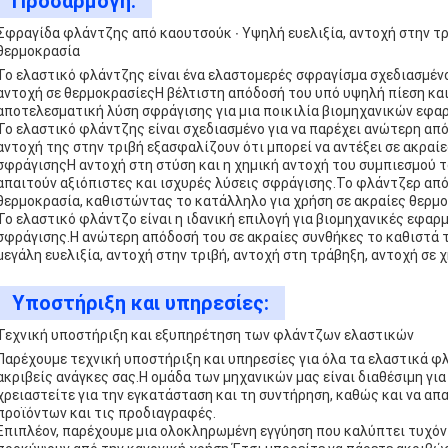
Προσαρμογή:
Σφραγίδα φλάντζης από καουτσούκ ∙ Υψηλή ευελιξία, αντοχή στην τρι
θερμοκρασία
Το ελαστικό φλάντζης είναι ένα ελαστομερές σφραγίσμα σχεδιασμένο
αντοχή σε θερμοκρασίεςΗ βέλτιστη απόδοσή του υπό υψηλή πίεση και
αποτελεσματική λύση σφράγισης για μια ποικιλία βιομηχανικών εφα
Το ελαστικό φλάντζης είναι σχεδιασμένο για να παρέχει ανώτερη απ
αντοχή της στην τριβή εξασφαλίζουν ότι μπορεί να αντέξει σε ακραί
σφράγισηςΗ αντοχή στη στύση και η χημική αντοχή του συμπιεσμού τ
απαιτούν αξιόπιστες και ισχυρές λύσεις σφράγισης.Το φλάντζερ από
θερμοκρασία, καθιστώντας το κατάλληλο για χρήση σε ακραίες θερμο
Το ελαστικό φλάντζο είναι η ιδανική επιλογή για βιομηχανικές εφαρ
σφράγισης.Η ανώτερη απόδοσή του σε ακραίες συνθήκες το καθιστά τ
μεγάλη ευελιξία, αντοχή στην τριβή, αντοχή στη τράβηξη, αντοχή σε 
Υποστήριξη και υπηρεσίες:
Τεχνική υποστήριξη και εξυπηρέτηση των φλάντζων ελαστικών
Παρέχουμε τεχνική υποστήριξη και υπηρεσίες για όλα τα ελαστικά φλ
ακριβείς ανάγκες σας.Η ομάδα των μηχανικών μας είναι διαθέσιμη για
χρειαστείτε για την εγκατάσταση και τη συντήρηση, καθώς και να απ
προϊόντων και τις προδιαγραφές.
Επιπλέον, παρέχουμε μια ολοκληρωμένη εγγύηση που καλύπτει τυχόν