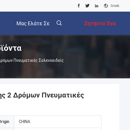
Greek
Μας Ελάτε Σε
Ζητήστε Ένα
ϊόντα
Επαφή Με
Απόσπασμα
ρόμων Πνευματικές Σολενοειδείς
ης 2 Δρόμων Πνευματικές
rigin
CHINA