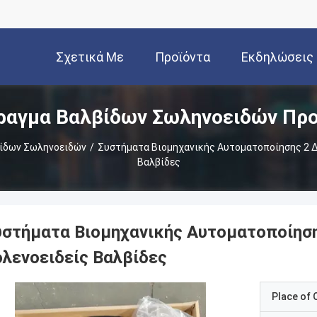
Σχετικά Με
Προϊόντα
Εκδηλώσεις
ραγμα Βαλβίδων Σωληνοειδών Προ
Εμάς
ίδων Σωληνοειδών
/
Συστήματα Βιομηχανικής Αυτοματοποίησης 2 Δ
Βαλβίδες
υστήματα Βιομηχανικής Αυτοματοποίησ
ολενοειδείς Βαλβίδες
Place of O