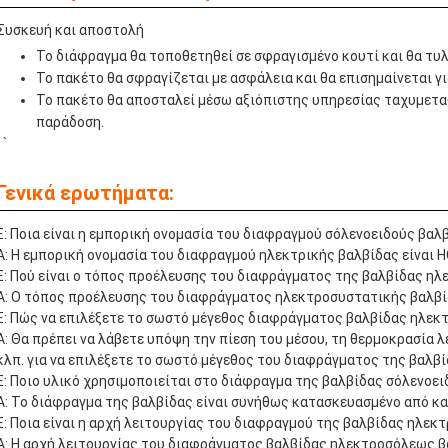
Συσκευή και αποστολή
Το διάφραγμα θα τοποθετηθεί σε σφραγισμένο κουτί και θα τυ
Το πακέτο θα σφραγίζεται με ασφάλεια και θα επισημαίνεται γ
Το πακέτο θα αποσταλεί μέσω αξιόπιστης υπηρεσίας ταχυμετα
παράδοση.
 `
Γενικά ερωτήματα:
Ε: Ποια είναι η εμπορική ονομασία του διαφραγμού σόλενοειδούς βαλβ
Α: Η εμπορική ονομασία του διαφραγμού ηλεκτρικής βαλβίδας είναι
Ε: Πού είναι ο τόπος προέλευσης του διαφράγματος της βαλβίδας η
Α: Ο τόπος προέλευσης του διαφράγματος ηλεκτροσυστατικής βαλβίδα
Ε: Πώς να επιλέξετε το σωστό μέγεθος διαφράγματος βαλβίδας ηλεκ
Α: Θα πρέπει να λάβετε υπόψη την πίεση του μέσου, τη θερμοκρασία λ
κλπ. για να επιλέξετε το σωστό μέγεθος του διαφράγματος της βαλβί
Ε: Ποιο υλικό χρησιμοποιείται στο διάφραγμα της βαλβίδας σόλενοει
Α: Το διάφραγμα της βαλβίδας είναι συνήθως κατασκευασμένο από κα
Ε: Ποια είναι η αρχή λειτουργίας του διαφραγμού της βαλβίδας ηλεκ
Α: Η αρχή λειτουργίας του διαφράγματος βαλβίδας ηλεκτροσόλεως β