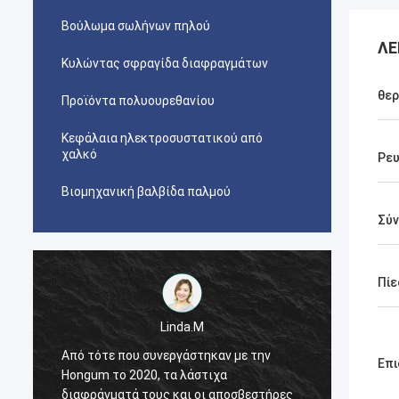
Βούλωμα σωλήνων πηλού
ΛΕ
Κυλώντας σφραγίδα διαφραγμάτων
θερ
Προϊόντα πολυουρεθανίου
Κεφάλαια ηλεκτροσυστατικού από
χαλκό
Ρε
Βιομηχανική βαλβίδα παλμού
Σύ
Πίε
Linda.M
Από τότε που συνεργάστηκαν με την
Από τό
Επι
Hongum το 2020, τα λάστιχα
Hongum
διαφράγματά τους και οι αποσβεστήρες
διαφρά