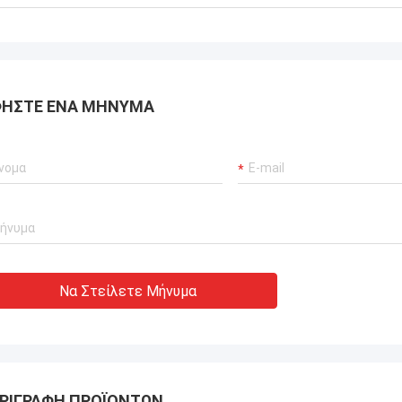
αποδώσει μηδενικές
ίες.διασφάλιση αδιάλειπτης
ργίας των γερανούχων λιμένων
συστήματα προώθησης σκαφών και
ισμός μεταφοράς ΥΦΑ.
ΉΣΤΕ ΈΝΑ ΜΉΝΥΜΑ
Να Στείλετε Μήνυμα
ΡΙΓΡΑΦΉ ΠΡΟΪΌΝΤΩΝ