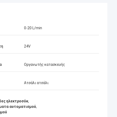
0-20 L/min
τη
24V
α
Οργανωτής κατασκευής
Ατσάλι ατσάλι
δες ηλεκτροσόκ
,
ήματα αυτοματισμού
,
ρμού