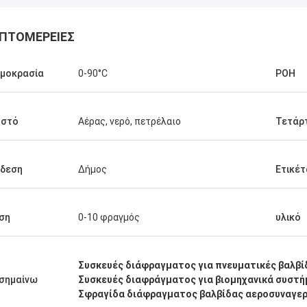
ΠΤΟΜΈΡΕΙΕΣ
μοκρασία
0-90°C
ΡΟΗ
υστό
Αέρας, νερό, πετρέλαιο
Τετάρ
νδεση
Δήμος
Ετικέτ
ση
0-10 φραγμός
υλικό
Linda.M
Συσκευές διάφραγματος για πνευματικές βαλβί
τε που συνεργάστηκαν με την
σημαίνω
Συσκευές διαφράγματος για βιομηχανικά συστ
 το 2020, τα λάστιχα
Σφραγίδα διάφραγματος βαλβίδας αεροσυναγε
γματά τους και οι αποσβεστήρες