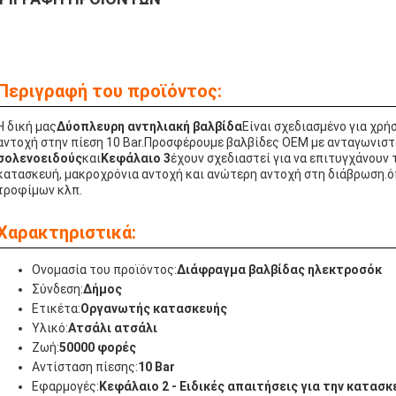
Περιγραφή του προϊόντος:
Η δική μας
Δύοπλευρη αντηλιακή βαλβίδα
Είναι σχεδιασμένο για χρήσ
αντοχή στην πίεση 10 Bar.Προσφέρουμε βαλβίδες OEM με ανταγωνιστι
σολενοειδούς
και
Κεφάλαιο 3
έχουν σχεδιαστεί για να επιτυγχάνουν 
κατασκευή, μακροχρόνια αντοχή και ανώτερη αντοχή στη διάβρωση.ό
τροφίμων κλπ.
Χαρακτηριστικά:
Ονομασία του προϊόντος:
Διάφραγμα βαλβίδας ηλεκτροσόκ
Σύνδεση:
Δήμος
Ετικέτα:
Οργανωτής κατασκευής
Υλικό:
Ατσάλι ατσάλι
Ζωή:
50000 φορές
Αντίσταση πίεσης:
10 Bar
Εφαρμογές:
Κεφάλαιο 2 - Ειδικές απαιτήσεις για την κατασ