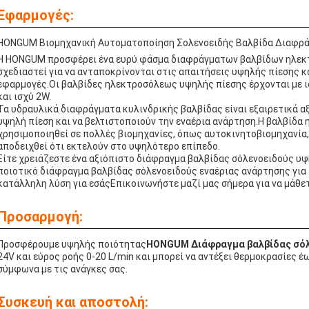
Εφαρμογές:
HONGUM Βιομηχανική Αυτοματοποίηση Σολενοειδής Βαλβίδα Διαφρ
Η HONGUM προσφέρει ένα ευρύ φάσμα διαφράγματων βαλβίδων ηλεκ
σχεδιαστεί για να ανταποκρίνονται στις απαιτήσεις υψηλής πίεσης κ
εφαρμογές.Οι βαλβίδες ηλεκτροσόλεως υψηλής πίεσης έρχονται με ισ
και ισχύ 2W.
Τα υδραυλικά διαφράγματα κυλινδρικής βαλβίδας είναι εξαιρετικά αξ
υψηλή πίεση και να βελτιστοποιούν την εναέρια ανάρτηση.Η βαλβίδ
χρησιμοποιηθεί σε πολλές βιομηχανίες, όπως αυτοκινητοβιομηχανία, 
αποδειχθεί ότι εκτελούν στο υψηλότερο επίπεδο.
Είτε χρειάζεστε ένα αξιόπιστο διάφραγμα βαλβίδας σόλενοειδούς υψη
ποιοτικό διάφραγμα βαλβίδας σόλενοειδούς εναέριας ανάρτησης για
κατάλληλη λύση για εσάςΕπικοινωνήστε μαζί μας σήμερα για να μάθ
Προσαρμογή:
Προσφέρουμε υψηλής ποιότητας
HONGUM Διάφραγμα βαλβίδας σόλ
24V και εύρος ροής 0-20 L/min και μπορεί να αντέξει θερμοκρασίες 
σύμφωνα με τις ανάγκες σας.
Συσκευή και αποστολή: