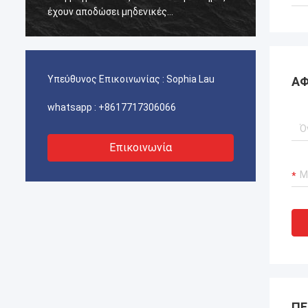
έχουν αποδώσει μηδενικές
έχουν 
αποτυχίες.διασφάλιση αδιάλειπτης
αποτυχ
λειτουργίας των γερανούχων λιμένων
λειτου
μας, συστήματα προώθησης σκαφών και
μας, 
εξοπλισμός μεταφοράς ΥΦΑ.
εξοπλ
Υπεύθυνος Επικοινωνίας :
Sophia Lau
ΑΦ
whatsapp :
+8617717306066
Επικοινωνία
ΠΕ