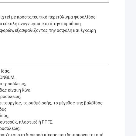
λιχτεί με προστατευτικό περιτύλιγμα φυσαλίδας.
ια εύκολη αναγνώριση κατά την παράδοση.
φορών, εξασφαλίζοντας την ασφαλή και έγκαιρη
ίδας;
 HONGUM.
λεκτροσόλεως;
ς είναι η Κίνα.
τροσόλεως;
ειτουργίας, το ρυθμό ροής, το μέγεθος της βαλβίδας
δας.
δούς;
ουτσούκ, πλαστικό ή PTFE.
τροσόλεως;
ασίζεται στη διαφορά πίεσης που δημιουργείται από