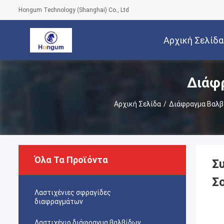
Hongum Technology (Shanghai) Co., Ltd
Αρχική Σελίδα
Διάφ
Αρχική Σελίδα
/
Διάφραγμα Βαλβ
Όλα Τα Προϊόντα
Σ
Σ
Λαστιχένιες σφραγίδες
διαφραγμάτων
Λαστιχένιο διάφραγμα βαλβίδων