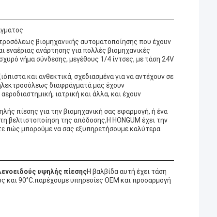
άγματος
τροσόλεως βιομηχανικής αυτοματοποίησης που έχουν
αι εναέριας ανάρτησης για πολλές βιομηχανικές
χυρό νήμα σύνδεσης, μεγέθους 1/4 ίντσες, με τάση 24V
ιόπιστα και ανθεκτικά, σχεδιασμένα για να αντέχουν σε
α ηλεκτροσόλεως διαφράγματά μας έχουν
αεροδιαστημική, ιατρική και άλλα, και έχουν
λής πίεσης για την βιομηχανική σας εφαρμογή, ή ένα
 τη βελτιστοποίηση της απόδοσης,Η HONGUM έχει την
ετε πώς μπορούμε να σας εξυπηρετήσουμε καλύτερα.
ενοειδούς υψηλής πίεσης
Η βαλβίδα αυτή έχει τάση
έως και 90°C.παρέχουμε υπηρεσίες OEM και προσαρμογή