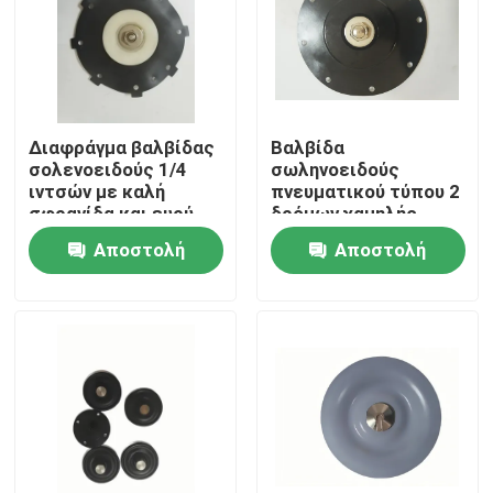
Διαφράγμα βαλβίδας
Βαλβίδα
σολενοειδούς 1/4
σωληνοειδούς
ιντσών με καλή
πνευματικού τύπου 2
σφραγίδα και ευρύ
δρόμων χαμηλής
εύρος μεγέθους
διαρροής που
Αποστολή
Αποστολή
σύνδεσης 1/4 ιντσών
προσφέρει ρυθμό
έως 2 ιντσών για
ροής 0,5 έως 5 L/min
ερώτησης
ερώτησης
ευέλικτα
σε πνευματικό
σύστημα
Σπίτι
Προϊόντα
Σχετικά με εμάς