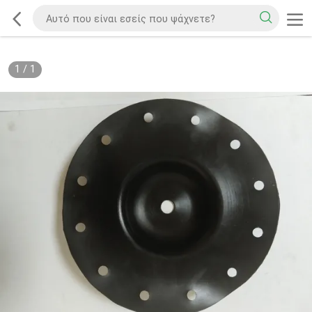
1
/
1