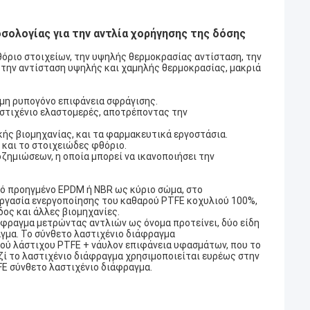
ολογίας για την αντλία χορήγησης της δόσης
θόριο στοιχείων, την υψηλής θερμοκρασίας αντίσταση, την
 την αντίσταση υψηλής και χαμηλής θερμοκρασίας, μακριά
 μη ρυπογόνο επιφάνεια σφράγισης.
αστιχένιο ελαστομερές, αποτρέποντας την
κής βιομηχανίας, και τα φαρμακευτικά εργοστάσια.
 και το στοιχειώδες φθόριο.
ζημιώσεων, η οποία μπορεί να ικανοποιήσει την
ό προηγμένο EPDM ή NBR ως κύριο σώμα, στο
εργασία ενεργοποίησης του καθαρού PTFE κοχυλιού 100%,
δος και άλλες βιομηχανίες.
άφραγμα μετρώντας αντλιών ως όνομα προτείνει, δύο είδη
γμα. Το σύνθετο λαστιχένιο διάφραγμα
ού λάστιχου PTFE + νάυλον επιφάνεια υφασμάτων, που το
ζί το λαστιχένιο διάφραγμα χρησιμοποιείται ευρέως στην
FE σύνθετο λαστιχένιο διάφραγμα.