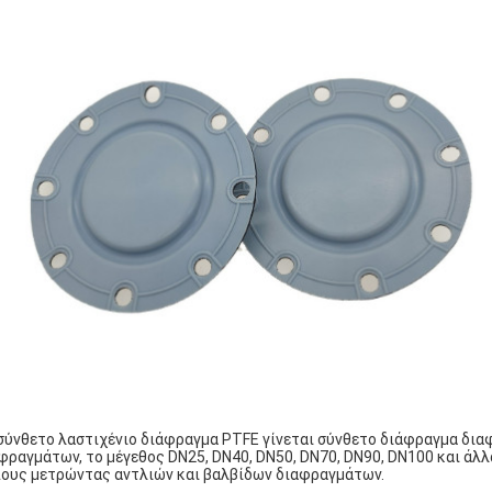
σύνθετο λαστιχένιο διάφραγμα PTFE γίνεται σύνθετο διάφραγμα δι
φραγμάτων, το μέγεθος DN25, DN40, DN50, DN70, DN90, DN100 και άλ
ους μετρώντας αντλιών και βαλβίδων διαφραγμάτων.