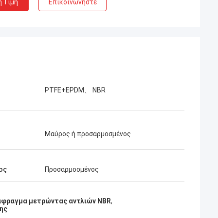
η Τιμή
Επικοινωνήστε
PTFE+EPDM、 NBR
Μαύρος ή προσαρμοσμένος
ος
Προσαρμοσμένος
άφραγμα μετρώντας αντλιών NBR
,
ης