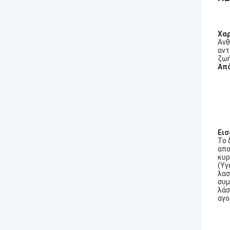
Χαρ
Ανθ
αντ
ζωή
Απ
Εισ
Το 
απο
κυρ
(Υγ
λασ
συμ
λάσ
αγο