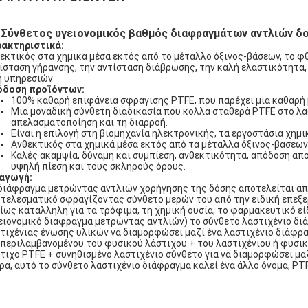
Σύνθετος υγειονομικός βαθμός διαφραγμάτων αντλιών δοσ
ακτηριστικά:
εκτικός στα χημικά μέσα εκτός από το μέταλλο όξινος-βάσεων, το φ
ίσταση γήρανσης, την αντίσταση διάβρωσης, την καλή ελαστικότητα,
 υπηρεσιών
όδοση προϊόντων:
100% καθαρή επιφάνεια σφράγισης PTFE, που παρέχει μια καθαρή
Μια μοναδική σύνθετη διαδικασία που κολλά σταθερά PTFE στο λ
απελασματοποίηση και τη διαρροή.
Είναι η επιλογή στη βιομηχανία ηλεκτρονικής, τα εργοστάσια χημι
Ανθεκτικός στα χημικά μέσα εκτός από τα μέταλλα όξινος-βάσεων
Καλές ακαμψία, δύναμη και συμπίεση, ανθεκτικότητα, απόδοση απο
υψηλή πίεση και τους σκληρούς όρους.
αγωγή:
διάφραγμα μετρώντας αντλιών χορήγησης της δόσης αποτελείται απ
τελεσματικό σφραγίζοντας σύνθετο μερών του από την ειδική επεξ
ίως κατάλληλη για τα τρόφιμα, τη χημική ουσία, το φαρμακευτικό εί
ειονομικό διάφραγμα μετρώντας αντλιών) το σύνθετο λαστιχένιο δι
τιχένιας ένωσης υλικών να διαμορφώσει μαζί ένα λαστιχένιο διάφρα
περιλαμβανομένου του φυσικού λάστιχου + του λαστιχένιου ή φυσικ
τιχο PTFE + συνηθισμένο λαστιχένιο σύνθετο για να διαμορφώσει μα
ρά, αυτό το σύνθετο λαστιχένιο διάφραγμα καλεί ένα άλλο όνομα, PT