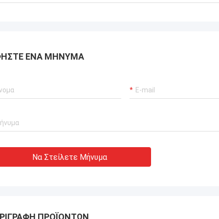
αποδώσει μηδενικές
ίες.διασφάλιση αδιάλειπτης
ργίας των γερανούχων λιμένων
συστήματα προώθησης σκαφών και
ισμός μεταφοράς ΥΦΑ.
ΉΣΤΕ ΈΝΑ ΜΉΝΥΜΑ
Να Στείλετε Μήνυμα
ΡΙΓΡΑΦΉ ΠΡΟΪΌΝΤΩΝ