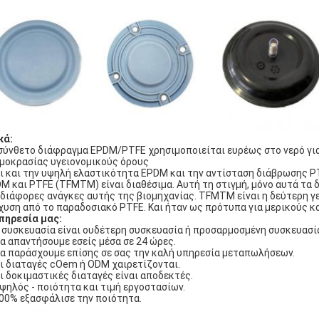
κά:
σύνθετο διάφραγμα EPDM/PTFE χρησιμοποιείται ευρέως στο νερό για
μοκρασίας υγειονομικούς όρους
ι και την υψηλή ελαστικότητα EPDM και την αντίσταση διάβρωσης PT
M και PTFE (TFMTM) είναι διαθέσιμα. Αυτή τη στιγμή, μόνο αυτά τα 
 διάφορες ανάγκες αυτής της βιομηχανίας. TFMTM είναι η δεύτερη γε
χυση από το παραδοσιακό PTFE. Και ήταν ως πρότυπα για μερικούς 
πηρεσία μας:
Η συσκευασία είναι ουδέτερη συσκευασία ή προσαρμοσμένη συσκευασί
Θα απαντήσουμε εσείς μέσα σε 24 ώρες.
Θα παράσχουμε επίσης σε σας την καλή υπηρεσία μεταπωλήσεων.
Οι διαταγές cOem ή ODM χαιρετίζονται.
Οι δοκιμαστικές διαταγές είναι αποδεκτές.
Υψηλός - ποιότητα και τιμή εργοστασίων.
100% εξασφάλισε την ποιότητα.