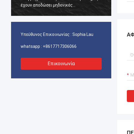
έχουν αποδώσει μηδενικές
έχουν 
αποτυχίες.διασφάλιση αδιάλειπτης
αποτυχ
λειτουργίας των γερανούχων λιμένων
λειτου
μας, συστήματα προώθησης σκαφών και
μας, 
εξοπλισμός μεταφοράς ΥΦΑ.
εξοπλ
ΑΦ
Υπεύθυνος Επικοινωνίας :
Sophia Lau
whatsapp :
+8617717306066
Επικοινωνία
ΠΕ