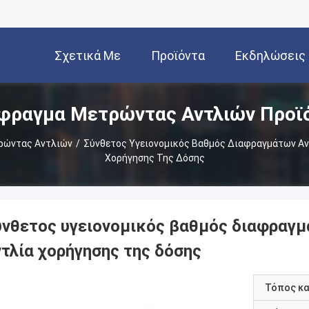
Σχετικά Με
Προϊόντα
Εκδηλώσεις
φραγμα Μετρώντας Αντλιών Προϊ
Εμάς
ρώντας Αντλιών
/
Σύνθετος Υγειονομικός Βαθμός Διαφραγμάτων Αντ
Χορήγησης Της Δόσης
ύνθετος υγειονομικός βαθμός διαφραγμά
ντλία χορήγησης της δόσης
Τόπος κ