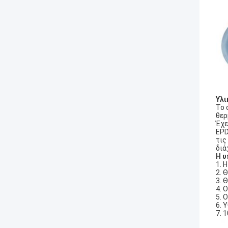
Υλι
Το 
θερ
Έχε
EPD
τις
διά
Η υ
1. 
2. 
3. 
4. 
5. 
6. 
7. 