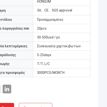
HONGUM
3A、CE、SGS approval
ηση
οντέλου
Προσαρμοσμένος
 παραγγελίας min
20pcs
30-500usd / pc
ία λεπτομέρειες
Συσκευασία χαρτοκιβωτίων
παράδοσης
5-25days
ρωμής
T/T, L/C
ητα προσφοράς
3000PCS/MONTH