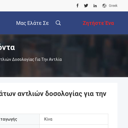
Greek
Μας Ελάτε Σε
Ζητήστε Ένα
όντα
Επαφή Με
Απόσπασμα
λιών Δοσολογίας Για Την Αντλία
των αντλιών δοσολογίας για την
αταγωγής
Κίνα