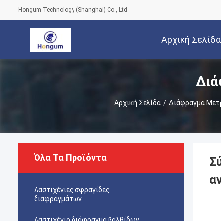
Hongum Technology (Shanghai) Co., Ltd
Αρχική Σελίδα
Διά
Αρχική Σελίδα
/
Διάφραγμα Μετ
Όλα Τα Προϊόντα
Σ
α
Λαστιχένιες σφραγίδες
διαφραγμάτων
Λαστιχένιο διάφραγμα βαλβίδων