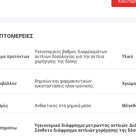
Καλύτερ
ΠΤΟΜΈΡΕΙΕΣ
Υγειονομικός βαθμός διαφραγμάτων
ομα προϊόντων
αντλιών δοσολογίας για την αντλία
Υλικό
χορήγησης της δόσης
Χημικών και φαρμακευτικών
ιβάλλον
Χρώμα
εγκαταστάσεις ηλεκτρονικής,
θμός
Ανθεκτικός στα χημικά μέσα
Μέγεθ
Linda.M
τε που συνεργάστηκαν με την
Υγειονομικό διάφραγμα μετρώντας αντλιών
,
Δι
 το 2020, τα λάστιχα
σημαίνω
Σύνθετο διάφραγμα αντλιών χορήγησης της δόσ
γματά τους και οι αποσβεστήρες