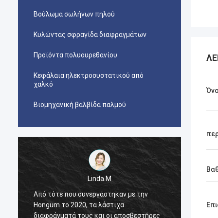
Βούλωμα σωλήνων πηλού
Κυλώντας σφραγίδα διαφραγμάτων
Προϊόντα πολυουρεθανίου
ΛΕ
Κεφάλαια ηλεκτροσυστατικού από
χαλκό
Όν
Βιομηχανική βαλβίδα παλμού
περ
Βα
Linda.M
Από τότε που συνεργάστηκαν με την
Από τό
Hongum το 2020, τα λάστιχα
Hongum
Επι
διαφράγματά τους και οι αποσβεστήρες
διαφρά