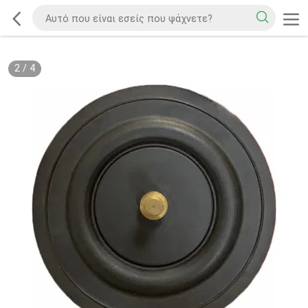
2
/
4