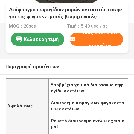
Διάφραγμα σφραγίδων μερών αντικατάστασης
για τις φυγοκεντρικές βιομηχανικές
υποβρύχιες χημικές αντλίες
MOQ：20pcs
Τιμή：5-40 usd / pc
Μας ελάτε σε
Καλύτερη τιμή
επαφή με
Περιγραφή προϊόντων
Υποβρύχιο χημικό διάφραγμα σφρ
αγίδων αντλιών
,
Διάφραγμα σφραγίδων φυγοκεντρ
Υψηλό φως:
ικών αντλιών
,
Ρευστό διάφραγμα αντλιών χειρισ
μού