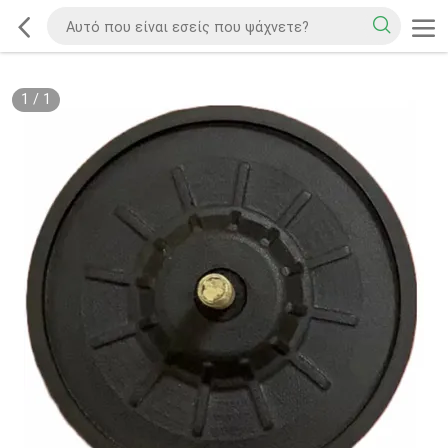
1
/
1