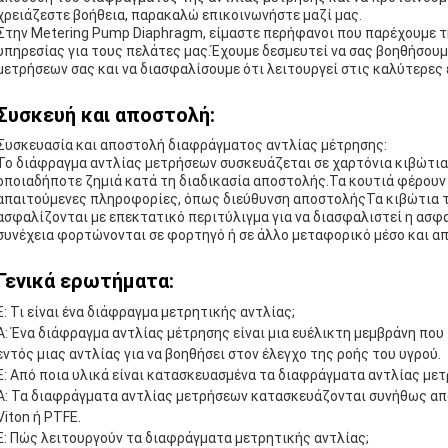
χρειάζεστε βοήθεια, παρακαλώ επικοινωνήστε μαζί μας.
Στην Metering Pump Diaphragm, είμαστε περήφανοι που παρέχουμε τ
υπηρεσίας για τους πελάτες μας.Έχουμε δεσμευτεί να σας βοηθήσουμ
μετρήσεων σας και να διασφαλίσουμε ότι λειτουργεί στις καλύτερες 
Συσκευή και αποστολή:
Συσκευασία και αποστολή διαφράγματος αντλίας μέτρησης:
Το διάφραγμα αντλίας μετρήσεων συσκευάζεται σε χαρτόνια κιβώτια 
οποιαδήποτε ζημιά κατά τη διαδικασία αποστολής.Τα κουτιά φέρουν 
απαιτούμενες πληροφορίες, όπως διεύθυνση αποστολήςΤα κιβώτια τ
ασφαλίζονται με επεκτατικό περιτύλιγμα για να διασφαλιστεί η ασφ
συνέχεια φορτώνονται σε φορτηγό ή σε άλλο μεταφορικό μέσο και α
Γενικά ερωτήματα:
Ε: Τι είναι ένα διάφραγμα μετρητικής αντλίας;
Α: Ένα διάφραγμα αντλίας μέτρησης είναι μια ευέλικτη μεμβράνη που
εντός μιας αντλίας για να βοηθήσει στον έλεγχο της ροής του υγρού.
Ε: Από ποια υλικά είναι κατασκευασμένα τα διαφράγματα αντλίας με
Α: Τα διαφράγματα αντλίας μετρήσεων κατασκευάζονται συνήθως από
Viton ή PTFE.
Ε: Πώς λειτουργούν τα διαφράγματα μετρητικής αντλίας;