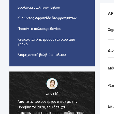
Βούλωμα σωλήνων πηλού
ΛΕ
Κυλώντας σφραγίδα διαφραγμάτων
Προϊόντα πολυουρεθανίου
Χημ
Κεφάλαια ηλεκτροσυστατικού από
χαλκό
Διο
Βιομηχανική βαλβίδα παλμού
Μέ
Υλι
Linda.M
Από τότε που συνεργάστηκαν με την
Από τό
Επι
Hongum το 2020, τα λάστιχα
Hongum
διαφράγματά τους και οι αποσβεστήρες
διαφρά