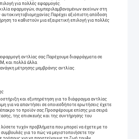
επιλογή για πολλές εφαρμογές.
οικιλία εφαρμογών, συμπεριλαμβανομένων εκείνων στη
ις αυτοκινητοβιομηχανίες.Παρέχει αξιόπιστη απόδοση
ρηση το καθιστούν μια εξαιρετική επιλογή για πολλές
 εφαρμογή αντλίας σας.Παρέχουμε διαφράγματα σε
M, και πολλά άλλα.
 ανάγκη μέτρησης μεμβράνης αντλίας.
ης
οστήριξη και εξυπηρέτηση για το διάφραγμα αντλίας
μη για να απαντήσει σε οποιεσδήποτε ερωτήσεις έχετε
ο έπακρο το προϊόν σας.Προσφέρουμε επίσης μια σειρά
ασης, της επισκευής και της συντήρησης του
α λύσετε τυχόν προβλήματα που μπορεί να έχετε με το
συμβουλές για το πώς να μεγιστοποιήσετε την
ε τρόπους για να παρατείνουμε τη ζωή τουΑν