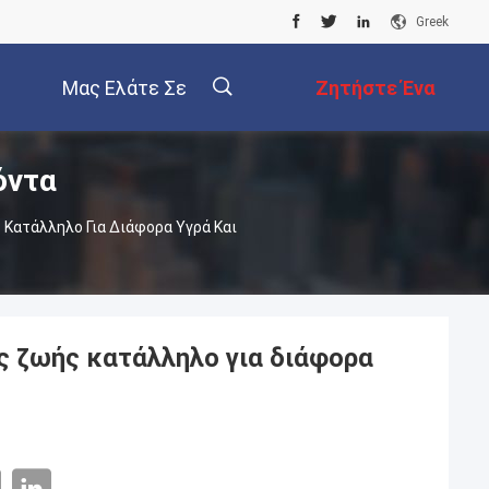
Greek
Μας Ελάτε Σε
Ζητήστε Ένα
όντα
Επαφή Με
Απόσπασμα
Κατάλληλο Για Διάφορα Υγρά Και
ς ζωής κατάλληλο για διάφορα