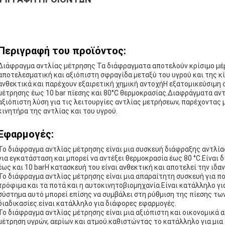
Περιγραφή του προϊόντος:
Διάφραγμα αντλίας μέτρησης Τα διάφραγματα αποτελούν κρίσιμο μέρ
αποτελεσματική και αξιόπιστη σφραγίδα μεταξύ του υγρού και της κ
ανθεκτικά και παρέχουν εξαιρετική χημική αντοχήΗ εξατομικεύσιμη 
μέτρησης έως 10 bar πίεσης και 80°C θερμοκρασίας.Διαφράγματα αντ
αξιόπιστη λύση για τις λειτουργίες αντλίας μετρήσεων, παρέχοντας 
κινητήρα της αντλίας και του υγρού.
Εφαρμογές:
Το διάφραγμα αντλίας μέτρησης είναι μια συσκευή διάφραξης αντλίας
για εγκατάσταση και μπορεί να αντέξει θερμοκρασία έως 80 °C.Είναι δ
έως και 10 barΗ κατασκευή του είναι ανθεκτική και αποτελεί την ιδα
Το διάφραγμα αντλίας μέτρησης είναι μια απαραίτητη συσκευή για πο
τρόφιμα και τα ποτά και η αυτοκινητοβιομηχανία.Είναι κατάλληλο γ
σύστημα αυτό μπορεί επίσης να συμβάλει στη ρύθμιση της πίεσης των
διαδικασίες.είναι κατάλληλο για διάφορες εφαρμογές.
Το διάφραγμα αντλίας μέτρησης είναι μια αξιόπιστη και οικονομικά 
μέτρηση υγρών, αερίων και ατμού.καθιστώντας το κατάλληλο για μι