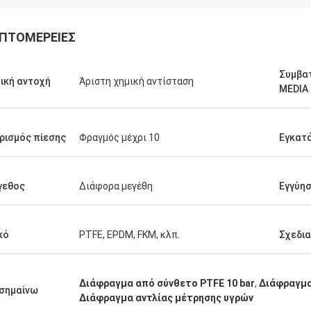
ΠΤΟΜΈΡΕΙΕΣ
Συμβα
ική αντοχή
Άριστη χημική αντίσταση
MEDIA
ρισμός πίεσης
Φραγμός μέχρι 10
Εγκατ
γεθος
Διάφορα μεγέθη
Εγγύη
κό
PTFE, EPDM, FKM, κλπ.
Σχεδι
Linda.M
τε που συνεργάστηκαν με την
Διάφραγμα από σύνθετο PTFE 10 bar
,
Διάφραγμα
σημαίνω
 το 2020, τα λάστιχα
Διάφραγμα αντλίας μέτρησης υγρών
γματά τους και οι αποσβεστήρες