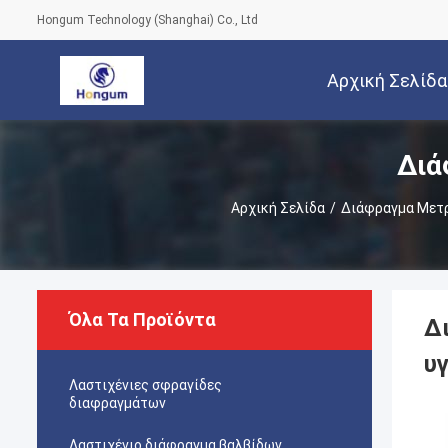
Hongum Technology (Shanghai) Co., Ltd
Αρχική Σελίδα
Διά
Αρχική Σελίδα
/
Διάφραγμα Μετ
Όλα Τα Προϊόντα
Δ
υγ
Λαστιχένιες σφραγίδες
διαφραγμάτων
Λαστιχένιο διάφραγμα βαλβίδων