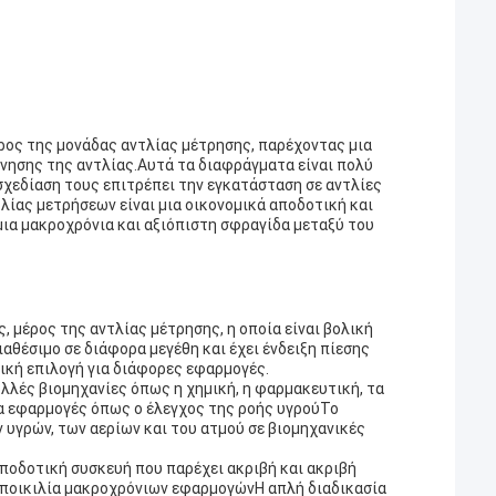
ος της μονάδας αντλίας μέτρησης, παρέχοντας μια
ίνησης της αντλίας.Αυτά τα διαφράγματα είναι πολύ
σχεδίαση τους επιτρέπει την εγκατάσταση σε αντλίες
λίας μετρήσεων είναι μια οικονομικά αποδοτική και
μια μακροχρόνια και αξιόπιστη σφραγίδα μεταξύ του
, μέρος της αντλίας μέτρησης, η οποία είναι βολική
ιαθέσιμο σε διάφορα μεγέθη και έχει ένδειξη πίεσης
νική επιλογή για διάφορες εφαρμογές.
λλές βιομηχανίες όπως η χημική, η φαρμακευτική, τα
ια εφαρμογές όπως ο έλεγχος της ροής υγρούΤο
 υγρών, των αερίων και του ατμού σε βιομηχανικές
αποδοτική συσκευή που παρέχει ακριβή και ακριβή
α ποικιλία μακροχρόνιων εφαρμογώνΗ απλή διαδικασία