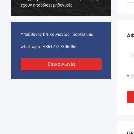
έχουν αποδώσει μηδενικές
έχουν 
αποτυχίες.διασφάλιση αδιάλειπτης
αποτυχ
λειτουργίας των γερανούχων λιμένων
λειτου
μας, συστήματα προώθησης σκαφών και
μας, 
εξοπλισμός μεταφοράς ΥΦΑ.
εξοπλ
Υπεύθυνος Επικοινωνίας :
Sophia Lau
ΑΦ
whatsapp :
+8617717306066
Επικοινωνία
ΠΕ