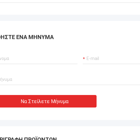
αποδώσει μηδενικές
ίες.διασφάλιση αδιάλειπτης
ργίας των γερανούχων λιμένων
συστήματα προώθησης σκαφών και
ισμός μεταφοράς ΥΦΑ.
ΉΣΤΕ ΈΝΑ ΜΉΝΥΜΑ
Να Στείλετε Μήνυμα
ΡΙΓΡΑΦΉ ΠΡΟΪΌΝΤΩΝ