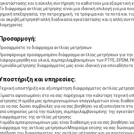
εγκατάστασης και η εύκολη συντήρηση το καθιστούν μια εξαιρετική 
Το διάφραγμα αντλίας μέτρησης είναι μια ιδανική επιλογή για μια π
χημική επεξεργασία, την πετροχημική, τα τρόφιμα και τα ποτά και τ
και ακριβή μέτρησηΗ απλή διαδικασία εγκατάστασης και η απλή συντή
βιομηχανίες.
Προσαρμογή:
Προσαρμόστε το διάφραγμα αντλίας μετρήσεων
Προσφέρουμε προσαρμοσμένο διάφραγμα αντλίας μετρήσεων για την
διάφορα μεγέθη και υλικά, συμπεριλαμβανομένων των PTFE, EPDM, FK
Η μονάδα μέτρησης διαφράγματος μας είναι ιδανική για οποιαδήποτε
Υποστήριξη και υπηρεσίες:
Τεχνική υποστήριξη και εξυπηρέτηση διαφράγματος αντλίας μέτρησ
Είμαστε αφοσιωμένοι στο να σας παρέχουμε την καλύτερη τεχνική υπ
μέτρησης.Η ομάδα μας εμπειρογνωμόνων επαγγελματιών είναι διαθέσι
και να σας δώσει συμβουλές για να σας βοηθήσει να αξιοποιήσετε στ
από υπηρεσίες μετά την πώληση, συμπεριλαμβανομένης της εγκατάστ
διαφράγματος της αντλίας μέτρησης.
Η ομάδα εμπειρογνωμόνων μας είναι διαθέσιμη για να σας βοηθήσει ν
διάφραγμα της αντλίας μετρήσεων.Μπορούμε επίσης να σας δώσουμε 
απόδοση του διαφράγματος της αντλίας μέτρησης και να προτείνουμ