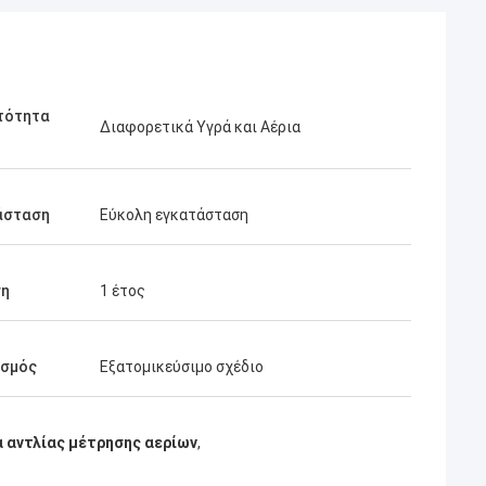
τότητα
Διαφορετικά Υγρά και Αέρια
άσταση
Εύκολη εγκατάσταση
ση
1 έτος
ασμός
Εξατομικεύσιμο σχέδιο
 αντλίας μέτρησης αερίων
,