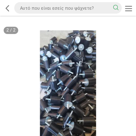
2
/
2