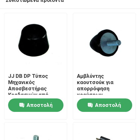
JJ DB DP Τύπος
Αμβλύντης
Μηχανικός
καουτσούκ για
Αποσβεστήρας
απορρόφηση
Κραδασμών από
κρούσεων
Σπίτι
Καουτσούκ
VD/VV/VP/VB
Αποστολή
Αποστολή
ερώτησης
ερώτησης
Προϊόντα
Σχετικά με εμάς