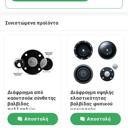
Συνιστώμενα προϊόντα
Σπίτι
Διάφραγμα από
Διάφραγμα υψηλής
καουτσούκ σύνθετης
ελαστικότητας
βαλβίδας
βαλβίδας φυσικού
Προϊόντα
πολλαπλών
καουτσούκ
στρώσεων EPDM
σκληρυμένο με θείο
Αποστολή
Αποστολή
PTFE
55 Shore A Pneumatic
Σχετικά με εμάς
Πολυστρωματικό
Actuator OEM