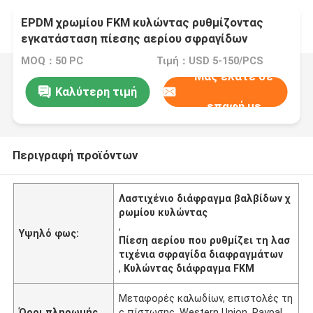
EPDM χρωμίου FKM κυλώντας ρυθμίζοντας
εγκατάσταση πίεσης αερίου σφραγίδων
διαφραγμάτων βαλβίδων λαστιχένια
MOQ：50 PC
Τιμή：USD 5-150/PCS
Μας ελάτε σε
Καλύτερη τιμή
επαφή με
Περιγραφή προϊόντων
Λαστιχένιο διάφραγμα βαλβίδων χ
ρωμίου κυλώντας
,
Υψηλό φως:
Πίεση αερίου που ρυθμίζει τη λασ
τιχένια σφραγίδα διαφραγμάτων
,
Κυλώντας διάφραγμα FKM
Μεταφορές καλωδίων, επιστολές τη
Όροι πληρωμής
ς πίστωσης, Western Union, Paypal,