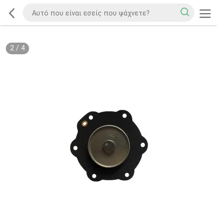
2
/
4