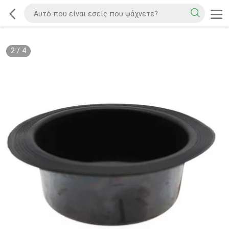
2
/
4