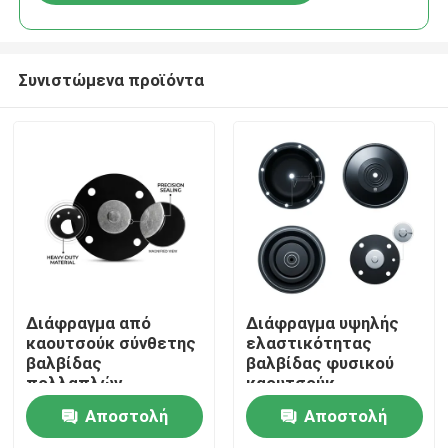
Συνιστώμενα προϊόντα
Σπίτι
Διάφραγμα από
Διάφραγμα υψηλής
καουτσούκ σύνθετης
ελαστικότητας
βαλβίδας
βαλβίδας φυσικού
Προϊόντα
πολλαπλών
καουτσούκ
στρώσεων EPDM
σκληρυμένο με θείο
Αποστολή
Αποστολή
PTFE
55 Shore A Pneumatic
Σχετικά με εμάς
Πολυστρωματικό
Actuator OEM