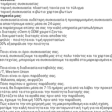
τομέρειες συσκευασίας:
τερική συσκευασία: πλαστική ταινία για το τύλιγμα
τερική συσκευασία: κιβώτιο χαρτοκιβωτίων
πηρεσία μας:
Η συσκευασία είναι ουδέτερη συσκευασία ή προσαρμοσμένη συσκευασί
Θα απαντήσουμε εσείς μέσα σε 24 ώρες.
Θα παράσχουμε επίσης σε σας την καλή υπηρεσία μεταπωλήσεων.
Οι διαταγές cOem ή ODM χαιρετίζονται.
Οι δοκιμαστικές διαταγές είναι αποδεκτές
Υψηλός - ποιότητα και τιμή εργοστασίων.
100% εξασφάλισε την ποιότητα
:
 Ποιοι είναι οι όροι συσκευασίας σας;
Γενικά, συσκευάζουμε τα αγαθά μας στις πολυ τσάντες και τα χαρτοκ
εσιτεχνίας, μπορούμε να συσκευάσουμε τα αγαθά στα μαρκαρισμένα κ
.
 Ποια είναι η διαδικασία καταβολής σας;
T/T, Western Union
 Ποιοι είναι οι όροι παράδοσής σας;
Η θάλασσα, αέρας, εκφράζει
 Πόσο περίπου ο χρόνος παράδοσής σας;
Γενικά, θα διαρκέσει μέσα σε 7-15 ημέρες μετά από να λάβει την προ
ρτάται από τα στοιχεία και την ποσότητα διαταγής σας.
 Εξετάζετε όλα τα αγαθά σας πριν από την παράδοση;
Ναι, έχουμε τη δοκιμή 100% πριν από την παράδοση.
 Πώς κάνετε την επιχείρησή μας τη μακροπρόθεσμη και καλή σχέση;
Κρατάμε την καλή ποιότητα και την ανταγωνιστική τιμή για να εξασ
φίλο μας και κάνουμε ειλικρινά επιχειρήσεις και κάνουμε τους φίλο