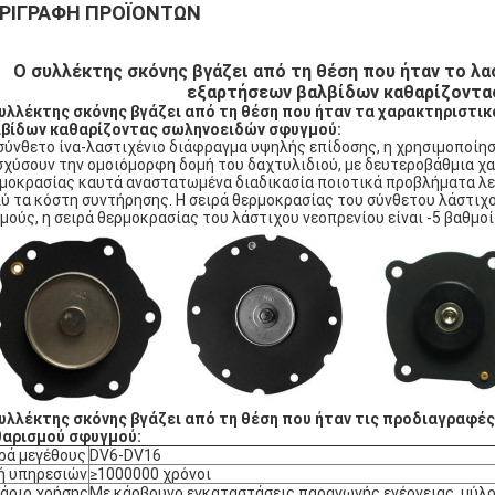
ΡΙΓΡΑΦΉ ΠΡΟΪΌΝΤΩΝ
Ο συλλέκτης σκόνης βγάζει από τη θέση που ήταν το λ
εξαρτήσεων βαλβίδων καθαρίζοντα
υλλέκτης σκόνης βγάζει από τη θέση που ήταν τα χαρακτηριστ
βίδων καθαρίζοντας σωληνοειδών σφυγμού:
σύνθετο ίνα-λαστιχένιο διάφραγμα υψηλής επίδοσης, η χρησιμοποίηση
σχύσουν την ομοιόμορφη δομή του δαχτυλιδιού, με δευτεροβάθμια χ
μοκρασίας καυτά αναστατωμένα διαδικασία ποιοτικά προβλήματα λε
ύ τα κόστη συντήρησης. Η σειρά θερμοκρασίας του σύνθετου λάστιχο
μούς, η σειρά θερμοκρασίας του λάστιχου νεοπρενίου είναι -5 βαθμοί
υλλέκτης σκόνης βγάζει από τη θέση που ήταν τις προδιαγραφ
αρισμού σφυγμού:
ρά μεγέθους
DV6-DV16
ή υπηρεσιών
≥1000000 χρόνοι
άριο χρήσης
Με κάρβουνο εγκαταστάσεις παραγωγής ενέργειας, μύλ