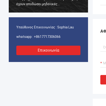
έχουν αποδώσει μηδενικές
έχουν 
αποτυχίες.διασφάλιση αδιάλειπτης
αποτυχ
λειτουργίας των γερανούχων λιμένων
λειτου
μας, συστήματα προώθησης σκαφών και
μας, 
εξοπλισμός μεταφοράς ΥΦΑ.
εξοπλ
Υπεύθυνος Επικοινωνίας :
Sophia Lau
ΑΦ
whatsapp :
+8617717306066
Επικοινωνία