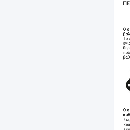
ΠΕ
Ο σ
βαλ
Το 
ενι
θερ
πολ
βαθ
Ο σ
καθ
Σει
Ζω
Σεν