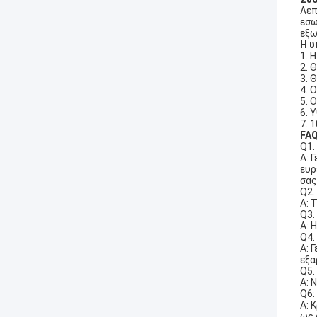
Λεπ
εσω
εξω
Η υ
1. 
2. 
3. 
4. 
5. 
6. 
7. 
FAQ
Q1.
Α: 
ευρ
σας
Q2.
Α: 
Q3.
Α: 
Q4.
Α: 
εξα
Q5.
Α: 
Q6:
Α: 
ως 