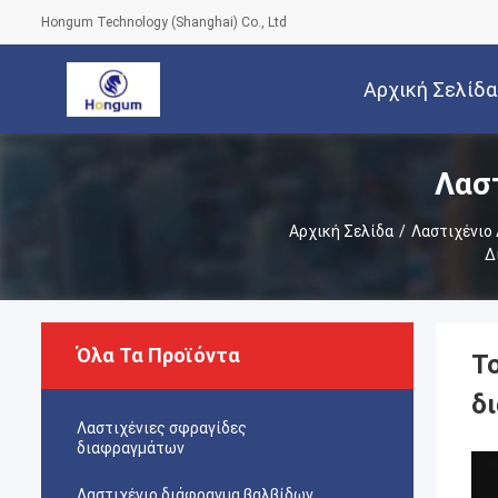
Hongum Technology (Shanghai) Co., Ltd
Αρχική Σελίδα
Λασ
Αρχική Σελίδα
/
Λαστιχένιο
Δ
Όλα Τα Προϊόντα
Τ
δ
Λαστιχένιες σφραγίδες
διαφραγμάτων
Λαστιχένιο διάφραγμα βαλβίδων