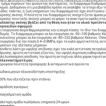
 τμήμα πυρήνων του φυσώντας συστήματος, το διάφραγμα διαδραμα
γμού. Δεδομένου ότι μια βαλβίδα πρέπει να αναλάβει το στόχο έξω τ
ιάδες τσάντες, η ζωή υπηρεσιών του διαφράγματος έχει επιπτώσεις
ίρεσης σκόνης. Η ποιότητα του διαφράγματος συσχετίζεται άμεσα μ
ίρεσης ποιοτικής σκόνης μπορεί να φέρει τα ανεκτίμητα οφέλη στο
υλλέκτης σκόνης βγάζει από τη θέση που ήταν το υλικό προϊό
ληνοειδών σφυγμού:
ειτουργούσα σειρά θερμοκρασίας και η σειρά πίεσης το ίδιο του δι
 δομής. Το διάφραγμα μπορεί να λειτουργήσει σε -50~100 βαθμούς Κέ
 σιλικόνης μπορεί να λειτουργήσει σε -80~232 βαθμούς Κέλσιος. Chlo
τουργήσει διά την πίεση 0.4~0.8MPa, έχει το καλό ερμητικότητα, αντι
ρεσιών της εξέτασης μηχανών.
σύνθετο λάστιχο υψηλής επίδοσης έχει την καλή αντίσταση πετρελαί
βρωσης, άριστη αντίσταση όζοντος, την υψηλή συμπίεση καθορισμένη
λή λυσσασμένη απόδοση, την άριστη αντοχή και άλλα χαρακτηριστικ
πλεονεκτήματά μας:
Κορυφαία ποιότητα προσφοράς & ανταγωνιστικά προϊόντα
Δώδεκα μηνών εξουσιοδότηση υποστήριξης
100% που εξετάζεται πρίν στέλνει
Παράδοση εγκαίρως
Επαγγελματική ομάδα
Καλύτερη ομάδα πωλήσεων, υπηρεσία 24 ωρών
κευασία: