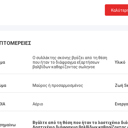
Καλύτερ
ΠΤΟΜΈΡΕΙΕΣ
Ο συλλέκτης σκόνης βγάζει από τη θέση
ομα
που ήταν το διάφραγμα εξαρτήσεων
Υλικό
βαλβίδων καθαρίζοντας σωληνοε
ώμα
Μαύρος ή προσαρμοσμένος
Ζωή Se
DIA
Αέριο
Ενεργ
Linda.M
τε που συνεργάστηκαν με την
 το 2020, τα λάστιχα
Βγάλτε από τη θέση που ήταν το λαστιχένιο δ
σημαίνω
γματά τους και οι αποσβεστήρες
Λαστιχένιο διάφραγμα βαλβίδων καθαρίζοντας