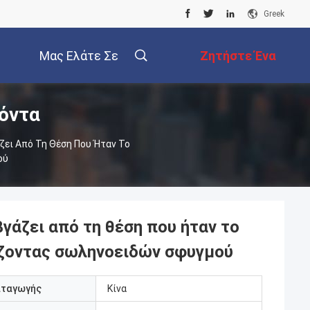
Greek
Μας Ελάτε Σε
Ζητήστε Ένα
όντα
Επαφή Με
Απόσπασμα
ζει Από Τη Θέση Που Ήταν Το
ού
γάζει από τη θέση που ήταν το
ζοντας σωληνοειδών σφυγμού
αταγωγής
Κίνα