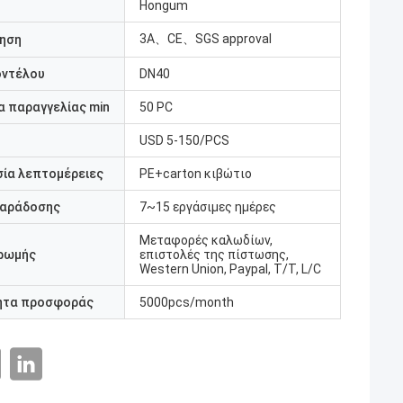
Hongum
3A、CE、SGS approval
ηση
οντέλου
DN40
 παραγγελίας min
50 PC
USD 5-150/PCS
ία λεπτομέρειες
PE+carton κιβώτιο
παράδοσης
7~15 εργάσιμες ημέρες
Μεταφορές καλωδίων,
ρωμής
επιστολές της πίστωσης,
Western Union, Paypal, T/T, L/C
ητα προσφοράς
5000pcs/month