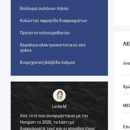
Βούλωμα σωλήνων πηλού
Κυλώντας σφραγίδα διαφραγμάτων
Προϊόντα πολυουρεθανίου
ΛΕ
Κεφάλαια ηλεκτροσυστατικού από
χαλκό
Βιομηχανική βαλβίδα παλμού
όν
Χρ
ME
Linda.M
Από τότε που συνεργάστηκαν με την
Από τό
Hongum το 2020, τα λάστιχα
Hongum
Επι
διαφράγματά τους και οι αποσβεστήρες
διαφρά