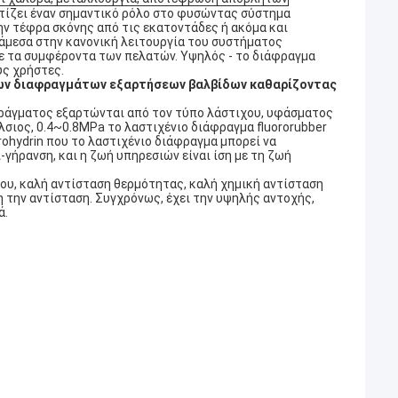
τίζει έναν σημαντικό ρόλο στο φυσώντας σύστημα
ην τέφρα σκόνης από τις εκατοντάδες ή ακόμα και
 άμεσα στην κανονική λειτουργία του συστήματος
ε τα συμφέροντα των πελατών. Υψηλός - το διάφραγμα
υς χρήστες.
ντων διαφραγμάτων εξαρτήσεων βαλβίδων καθαρίζοντας
αφράγματος εξαρτώνται από τον τύπο λάστιχου, υφάσματος
λσιος, 0.4~0.8MPa το λαστιχένιο διάφραγμα fluororubber
rohydrin που το λαστιχένιο διάφραγμα μπορεί να
-γήρανση, και η ζωή υπηρεσιών είναι ίση με τη ζωή
ου, καλή αντίσταση θερμότητας, καλή χημική αντίσταση
 την αντίσταση. Συγχρόνως, έχει την υψηλής αντοχής,
ά.