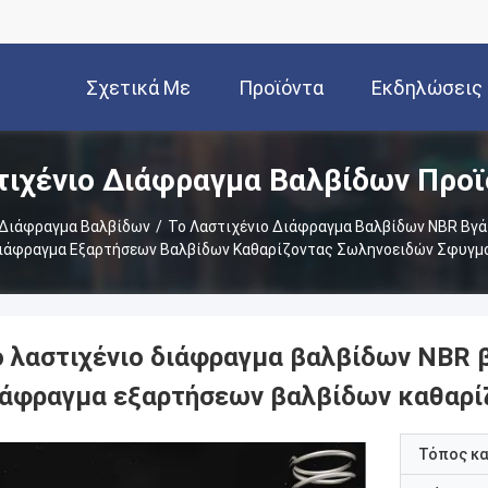
Σχετικά Με
Προϊόντα
Εκδηλώσεις
τιχένιο Διάφραγμα Βαλβίδων Προϊ
Εμάς
 Διάφραγμα Βαλβίδων
/
Το Λαστιχένιο Διάφραγμα Βαλβίδων NBR Βγά
ιάφραγμα Εξαρτήσεων Βαλβίδων Καθαρίζοντας Σωληνοειδών Σφυγμ
ο λαστιχένιο διάφραγμα βαλβίδων NBR β
ιάφραγμα εξαρτήσεων βαλβίδων καθαρί
Τόπος κ