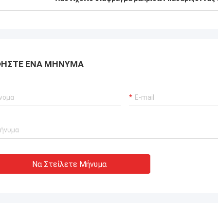
αποδώσει μηδενικές
ίες.διασφάλιση αδιάλειπτης
ργίας των γερανούχων λιμένων
συστήματα προώθησης σκαφών και
ισμός μεταφοράς ΥΦΑ.
ΉΣΤΕ ΈΝΑ ΜΉΝΥΜΑ
Να Στείλετε Μήνυμα