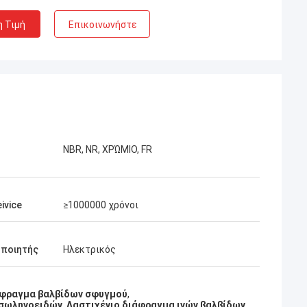
η Τιμή
Επικοινωνήστε
NBR, NR, ΧΡΏΜΙΟ, FR
ivice
≥1000000 χρόνοι
οποιητής
Ηλεκτρικός
ιάφραγμα βαλβίδων σφυγμού
,
 σωληνοειδών
,
Λαστιχένιο διάφραγμα ινών βαλβίδων