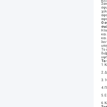
Σαν
σφυ
χιλ
αφα
αφα
Ο σ
σω
Η λ
και
και
λει
υπη
Το 
διά
υψη
Τα 
1. 
2. 
3. 
4. 
5. 
6. 
Συσ