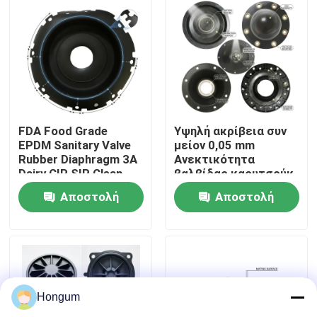
περιοδεία στο εργοστάσιο
Έλεγχος ποιότητας
Ειδήσεις
FDA Food Grade
Υψηλή ακρίβεια συν
EPDM Sanitary Valve
μείον 0,05 mm
Rubber Diaphragm 3A
Ανεκτικότητα
Dairy CIP SIP Clean
βαλβίδας καουτσούκ
Υποθέσεις
Steam Compatible
διάφραγμα
Αποστολή
Αποστολή
μετρούμενο με
λέιζερ ένεση
Ζητήστε μια προσφορά
ερώτησης
ερώτησης
Λαστιχένιες σφραγίδες διαφραγμάτων
Hongum
Λαστιχένιο διάφραγμα βαλβίδων