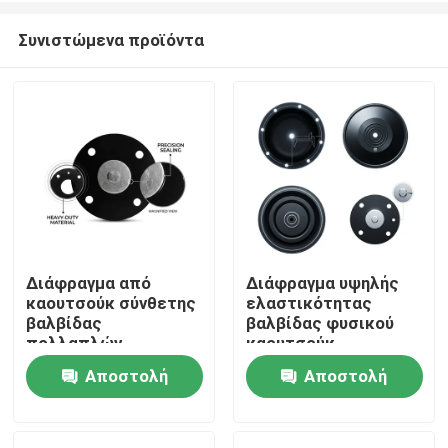
Συνιστώμενα προϊόντα
Διάφραγμα από
Διάφραγμα υψηλής
καουτσούκ σύνθετης
ελαστικότητας
Σπίτι
βαλβίδας
βαλβίδας φυσικού
πολλαπλών
καουτσούκ
στρώσεων EPDM
σκληρυμένο με θείο
Αποστολή
Αποστολή
Προϊόντα
PTFE
55 Shore A Pneumatic
Πολυστρωματικό
Actuator OEM
ερώτησης
ερώτησης
χημικό φράγμα
Σχετικά με εμάς
διπλής σκληρότητας