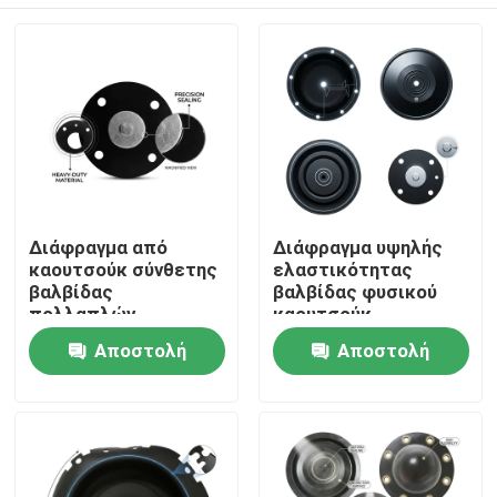
Διάφραγμα από
Διάφραγμα υψηλής
καουτσούκ σύνθετης
ελαστικότητας
βαλβίδας
βαλβίδας φυσικού
πολλαπλών
καουτσούκ
στρώσεων EPDM
σκληρυμένο με θείο
Σπίτι
Αποστολή
Αποστολή
PTFE
55 Shore A Pneumatic
Πολυστρωματικό
Actuator OEM
ερώτησης
ερώτησης
χημικό φράγμα
Προϊόντα
διπλής σκληρότητας
Σχετικά με εμάς