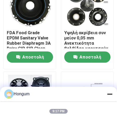
περιοδεία στο εργοστάσιο
Έλεγχος ποιότητας
FDA Food Grade
Υψηλή ακρίβεια συν
EPDM Sanitary Valve
μείον 0,05 mm
Rubber Diaphragm 3A
Ανεκτικότητα
Ειδήσεις
Dairy CIP SIP Clean
βαλβίδας καουτσούκ
Steam Compatible
διάφραγμα
Αποστολή
Αποστολή
μετρούμενο με
λέιζερ ένεση
Υποθέσεις
ερώτησης
ερώτησης
Ζητήστε μια προσφορά
Hongum
Λαστιχένιες σφραγίδες διαφραγμάτων
9:17 PM
Λαστιχένιο διάφραγμα βαλβίδων