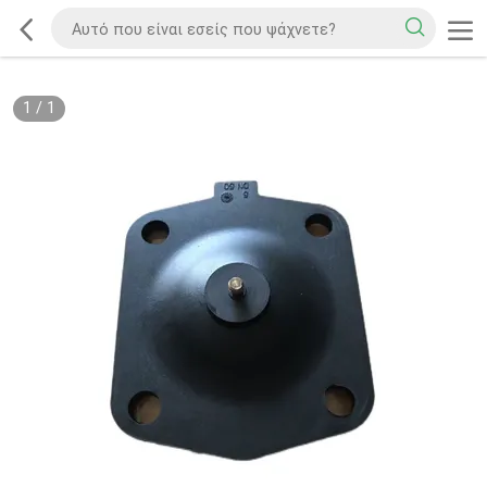
1
/
1